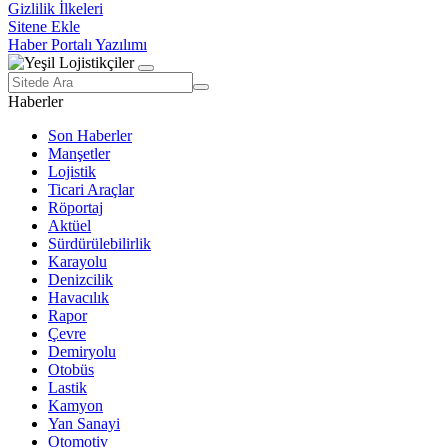
Gizlilik İlkeleri
Sitene Ekle
Haber Portalı Yazılımı
Haberler
Son Haberler
Manşetler
Lojistik
Ticari Araçlar
Röportaj
Aktüel
Sürdürülebilirlik
Karayolu
Denizcilik
Havacılık
Rapor
Çevre
Demiryolu
Otobüs
Lastik
Kamyon
Yan Sanayi
Otomotiv