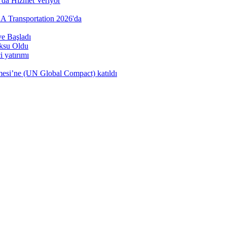
’da Hizmet Veriyor
AA Transportation 2026'da
e Başladı
öksu Oldu
 yatırımı
şmesi’ne (UN Global Compact) katıldı