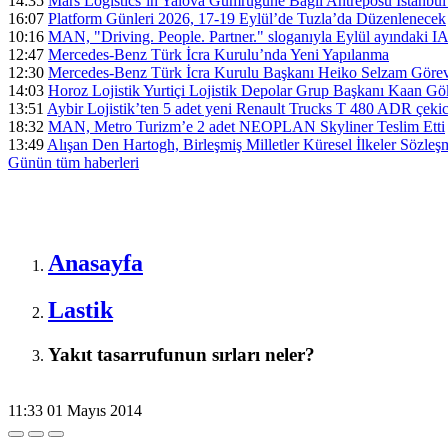
14:35
Mars Logistics’in Yalova Gümrüğüne Bağlı Antreposu İstanbul
16:07
Platform Günleri 2026, 17-19 Eylül’de Tuzla’da Düzenlenecek
10:16
MAN, "Driving. People. Partner." sloganıyla Eylül ayındaki I
12:47
Mercedes-Benz Türk İcra Kurulu’nda Yeni Yapılanma
12:30
Mercedes-Benz Türk İcra Kurulu Başkanı Heiko Selzam Görev
14:03
Horoz Lojistik Yurtiçi Lojistik Depolar Grup Başkanı Kaan G
13:51
Aybir Lojistik’ten 5 adet yeni Renault Trucks T 480 ADR çekici
18:32
MAN, Metro Turizm’e 2 adet NEOPLAN Skyliner Teslim Etti
13:49
Alışan Den Hartogh, Birleşmiş Milletler Küresel İlkeler Sözle
Günün tüm
haberleri
Anasayfa
Lastik
Yakıt tasarrufunun sırları neler?
11:33
01 Mayıs 2014