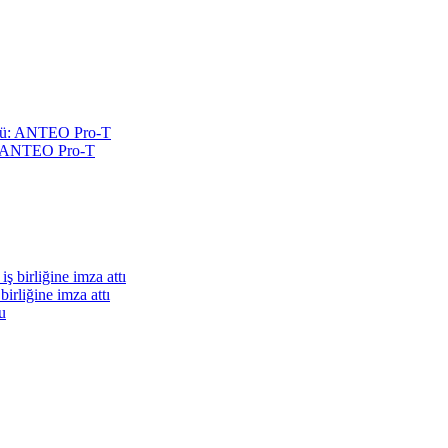
nü: ANTEO Pro-T
irliğine imza attı