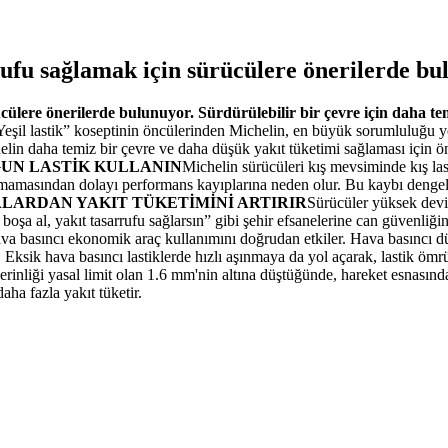
rufu sağlamak için sürücülere önerilerde b
cülere önerilerde bulunuyor. Sürdürülebilir bir çevre için daha te
Yeşil lastik” koseptinin öncülerinden Michelin, en büyük sorumluluğu y
helin daha temiz bir çevre ve daha düşük yakıt tüketimi sağlaması için ö
GUN LASTİK KULLANIN
Michelin sürücüleri kış mevsiminde kış las
lamamasından dolayı performans kayıplarına neden olur. Bu kaybı dengele
LARDAN YAKIT TÜKETİMİNİ ARTIRIR
Sürücüler yüksek devi
şa al, yakıt tasarrufu sağlarsın” gibi şehir efsanelerine can güvenliğini te
va basıncı ekonomik araç kullanımını doğrudan etkiler. Hava basıncı dü
Eksik hava basıncı lastiklerde hızlı aşınmaya da yol açarak, lastik ömr
 derinliği yasal limit olan 1.6 mm'nin altına düştüğünde, hareket esnası
ha fazla yakıt tüketir.