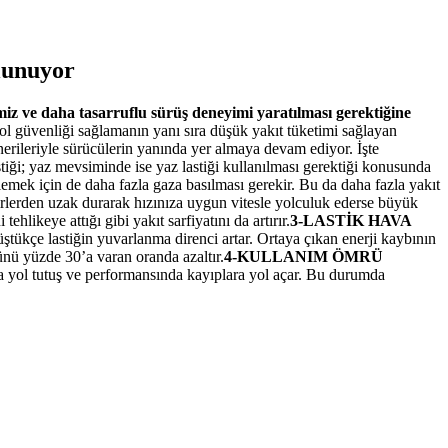
ulunuyor
miz ve daha tasarruflu sürüş deneyimi yaratılması gerektiğine
ol güvenliği sağlamanın yanı sıra düşük yakıt tüketimi sağlayan
nerileriyle sürücülerin yanında yer almaya devam ediyor. İşte
tiği; yaz mevsiminde ise yaz lastiği kullanılması gerektiği konusunda
mek için de daha fazla gaza basılması gerekir. Bu da daha fazla yakıt
rlerden uzak durarak hızınıza uygun vitesle yolculuk ederse büyük
hlikeye attığı gibi yakıt sarfiyatını da artırır.
3-LASTİK HAVA
ştükçe lastiğin yuvarlanma direnci artar. Ortaya çıkan enerji kaybının
ünü yüzde 30’a varan oranda azaltır.
4-KULLANIM ÖMRÜ
nda yol tutuş ve performansında kayıplara yol açar. Bu durumda