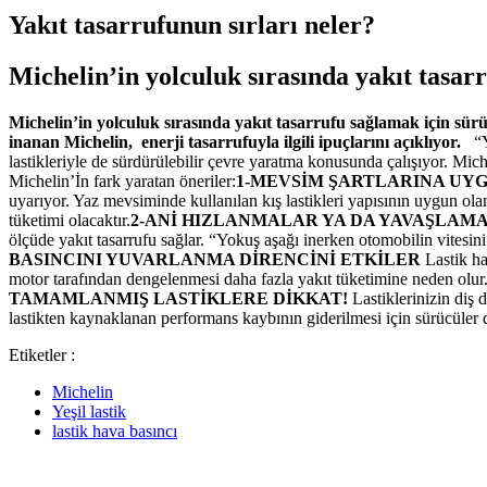
Yakıt tasarrufunun sırları neler?
Michelin’in yolculuk sırasında yakıt tasar
Michelin’in yolculuk sırasında yakıt tasarrufu sağlamak için sürü
inanan Michelin, enerji tasarrufuyla ilgili ipuçlarını açıklıyor.
“
lastikleriyle de sürdürülebilir çevre yaratma konusunda çalışıyor. Mic
Michelin’İn fark yaratan öneriler:
1-MEVSİM ŞARTLARINA UY
uyarıyor. Yaz mevsiminde kullanılan kış lastikleri yapısının uygun o
tüketimi olacaktır.
2-ANİ HIZLANMALAR YA DA YAVAŞLAMA
ölçüde yakıt tasarrufu sağlar. “Yokuş aşağı inerken otomobilin vitesini bo
BASINCINI YUVARLANMA DİRENCİNİ ETKİLER
Lastik ha
motor tarafından dengelenmesi daha fazla yakıt tüketimine neden olur. 
TAMAMLANMIŞ LASTİKLERE DİKKAT!
Lastiklerinizin diş
lastikten kaynaklanan performans kaybının giderilmesi için sürücüler da
Etiketler :
Michelin
Yeşil lastik
lastik hava basıncı