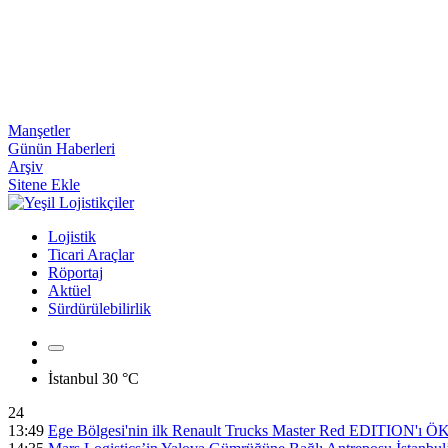
Manşetler
Günün Haberleri
Arşiv
Sitene Ekle
Lojistik
Ticari Araçlar
Röportaj
Aktüel
Sürdürülebilirlik
İstanbul
30 °C
24
13:49
Ege Bölgesi'nin ilk Renault Trucks Master Red EDITION'ı ÖKN 