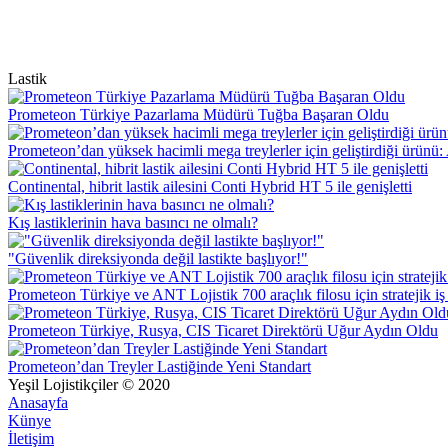
Lastik
Prometeon Türkiye Pazarlama Müdürü Tuğba Başaran Oldu
Prometeon’dan yüksek hacimli mega treylerler için geliştirdiği ürü
Continental, hibrit lastik ailesini Conti Hybrid HT 5 ile genişletti
Kış lastiklerinin hava basıncı ne olmalı?
"Güvenlik direksiyonda değil lastikte başlıyor!"
Prometeon Türkiye ve ANT Lojistik 700 araçlık filosu için stratejik iş b
Prometeon Türkiye, Rusya, CIS Ticaret Direktörü Uğur Aydın Oldu
Prometeon’dan Treyler Lastiğinde Yeni Standart
Yeşil Lojistikçiler © 2020
Anasayfa
Künye
İletişim