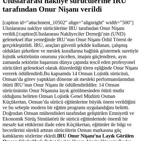
Uluslararası nakliye sürücülerine IRU
tarafından Onur Nişanı verildi
[caption id="attachment_10502" align="alignright" width="500"]
Uluslararası nakliye sürücülerine IRU tarafından Onur Nişanı
verildi.[/caption]Uluslararası Nakliyeciler Derneği’nin (UND)
geleneksel iftar yemeğinde IRU’nun Onur Nişanı Ödül Töreni de
gerçekleştirildi. IRU, araçları güvenli şekilde kullanan, çalışmış
oldukları şirketlere ve meslek kurallarına bağlılık göstermek suretiyle
lojistik sektörünün onurunu yücelten, imajını güçlendiren, aynı
zamanda sektörün başarısını dünya çapında tescil eden profesyonel
sürücüleri geleneksel olarak düzenlediği tören eşliğinde Onur Nişanı
vererek ödüllendirdi.Bu kapsamda 14 Omsan Lojistik sürücüsü,
Omsan’da görev yaptıkları döneme ait mesleki performanslarından
ötürü IRU’nun Onur Nişanı ile ödüllendirildiler. 14 Omsan
sürücüsünün Onur Nişanına layık görülmesinden ötürü mutlu
olduğunu belirten Omsan Lojistik Genel Müdürü Osman
Küçükertan, Omsan’da sürücü eğitimlerine büyük önem verildiğini
ve bu sebeple modern bir eğitim programı uygulandığını belirtti.
Doğrudan Omsan mühendisleri tarafından geliştirilen Emniyetli ve
Ekonomik Sürüş Simülatörü ile sürücü eğitimlerinde önemli bir
mesafe kat ettiklerini ifade eden Küçükertan, eğitimler ile bilgi ve
becerilerini sürekli artıran sürücülerin Omsan markasına güç
kattıklarını sözlerine ekledi.
IRU Onur Nişanı’na Layık Görülen