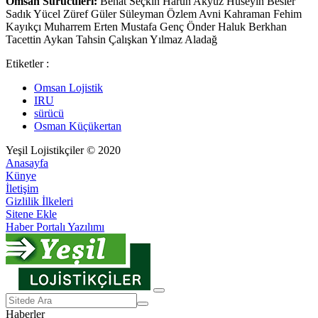
Omsan Sürücüleri:
Behat Seçkin Harun Akyüz Hüseyin Besler
Sadık Yücel Züref Güler Süleyman Özlem Avni Kahraman Fehim
Kayıkçı Muharrem Erten Mustafa Genç Önder Haluk Berkhan
Tacettin Aykan Tahsin Çalışkan Yılmaz Aladağ
Etiketler :
Omsan Lojistik
IRU
sürücü
Osman Küçükertan
Yeşil Lojistikçiler © 2020
Anasayfa
Künye
İletişim
Gizlilik İlkeleri
Sitene Ekle
Haber Portalı Yazılımı
Haberler