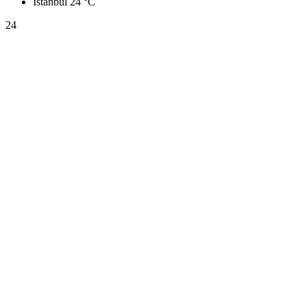
İstanbul
24 °C
24