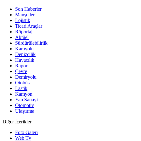
Son Haberler
Manşetler
Lojistik
Ticari Araçlar
Röportaj
Aktüel
Sürdürülebilirlik
Karayolu
Denizcilik
Havacılık
Rapor
Çevre
Demiryolu
Otobüs
Lastik
Kamyon
Yan Sanayi
Otomotiv
Ulaştırma
Diğer İçerikler
Foto Galeri
Web Tv