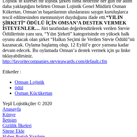
Lojistik’in küresel bir lojistik şirketi olma hedefine her gün bir adım
daha yaklaştığını belirten Omsan Lojistik Genel Müdürü Osman
Kükertan, Omsan’ın başarılarının uluslararası saygın kuruluşlarca
tescil edilmesinden memnuniyet duyduğunu ifade etti.
“YILIN
ŞİRKETİ” ÖDÜLÜ İÇİN OMSAN’A DESTEK VERMEK
İSTEYENLER…
Jüri tarafından değerlendirilerek verilen Stevie
Ödüllerinin yanı sıra, “Yılın Şirketi” kategorisinde en yüksek halk
oyunu alacak olan şirket “Halkın Seçimi ile Verilen Stevie Ödülü”nü
kazanacak. Oylama başlamış olup, 12 Eylül’e gece yarısına kadar
devam edecek. Bu oylamada Omsan’a destek vermek için şu linke
tıklayabilirsiniz.
http://favoritecompanies.stevieawards.com/default.cfm
Etiketler :
Omsan Lojistik
ödül
Osman Küçükertan
Yeşil Lojistikçiler © 2020
Anasayfa
Künye
İletişim
Gizlilik İlkeleri
Sitene Ekle
Haber Portalı Yazılımı