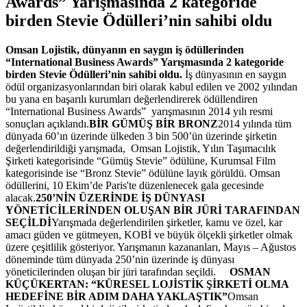
Awards” Yarışmasında 2 kategoride
birden Stevie Ödülleri’nin sahibi oldu
Omsan Lojistik, dünyanın en saygın iş ödüllerinden
“International Business Awards” Yarışmasında 2 kategoride
birden Stevie Ödülleri’nin sahibi oldu.
İş dünyasının en saygın
ödül organizasyonlarından biri olarak kabul edilen ve 2002 yılından
bu yana en başarılı kurumları değerlendirerek ödüllendiren
“International Business Awards” yarışmasının 2014 yılı resmi
sonuçları açıklandı.
BİR GÜMÜŞ BİR BRONZ
2014 yılında tüm
dünyada 60’ın üzerinde ülkeden 3 bin 500’ün üzerinde şirketin
değerlendirildiği yarışmada, Omsan Lojistik, Yılın Taşımacılık
Şirketi kategorisinde “Gümüş Stevie” ödülüne, Kurumsal Film
kategorisinde ise “Bronz Stevie” ödülüne layık görüldü. Omsan
ödüllerini, 10 Ekim’de Paris'te düzenlenecek gala gecesinde
alacak.
250’NİN ÜZERİNDE İŞ DÜNYASI
YÖNETİCİLERİNDEN OLUŞAN BİR JÜRİ TARAFINDAN
SEÇİLDİ
Yarışmada değerlendirilen şirketler, kamu ve özel, kar
amacı güden ve gütmeyen, KOBİ ve büyük ölçekli şirketler olmak
üzere çeşitlilik gösteriyor. Yarışmanın kazananları, Mayıs – Ağustos
döneminde tüm dünyada 250’nin üzerinde iş dünyası
yöneticilerinden oluşan bir jüri tarafından seçildi.
OSMAN
KÜÇÜKERTAN: “KÜRESEL LOJİSTİK ŞİRKETİ OLMA
HEDEFİNE BİR ADIM DAHA YAKLAŞTIK”
Omsan