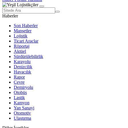
Haberler
Son Haberler
Manşetler
Lojistik
Ticari Araçlar
Röportaj
Aktüel
Sürdürülebilirlik
Karayolu
Denizcilik
Havacılık
Rapor
Çevre
Demiryolu
Otobüs
Lastik
Kamyon
Yan Sanayi
Otomotiv
Ulaştırma
Diğer İçerikler