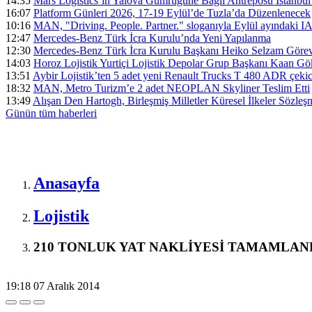
14:35
Mars Logistics’in Yalova Gümrüğüne Bağlı Antreposu İstanbul
16:07
Platform Günleri 2026, 17-19 Eylül’de Tuzla’da Düzenlenecek
10:16
MAN, "Driving. People. Partner." sloganıyla Eylül ayındaki I
12:47
Mercedes-Benz Türk İcra Kurulu’nda Yeni Yapılanma
12:30
Mercedes-Benz Türk İcra Kurulu Başkanı Heiko Selzam Görev
14:03
Horoz Lojistik Yurtiçi Lojistik Depolar Grup Başkanı Kaan G
13:51
Aybir Lojistik’ten 5 adet yeni Renault Trucks T 480 ADR çekici
18:32
MAN, Metro Turizm’e 2 adet NEOPLAN Skyliner Teslim Etti
13:49
Alışan Den Hartogh, Birleşmiş Milletler Küresel İlkeler Sözle
Günün tüm
haberleri
Anasayfa
Lojistik
210 TONLUK YAT NAKLİYESİ TAMAMLAN
19:18
07 Aralık 2014