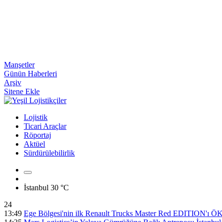
Manşetler
Günün Haberleri
Arşiv
Sitene Ekle
Lojistik
Ticari Araçlar
Röportaj
Aktüel
Sürdürülebilirlik
İstanbul
30 °C
24
13:49
Ege Bölgesi'nin ilk Renault Trucks Master Red EDITION'ı ÖKN 