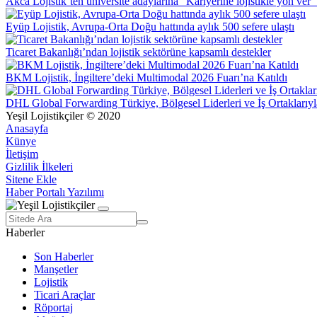
Akca Lojistik’ten üniversite adaylarına “Kariyerine lojistikle yön ver”
Eyüp Lojistik, Avrupa-Orta Doğu hattında aylık 500 sefere ulaştı
Ticaret Bakanlığı’ndan lojistik sektörüne kapsamlı destekler
BKM Lojistik, İngiltere’deki Multimodal 2026 Fuarı’na Katıldı
DHL Global Forwarding Türkiye, Bölgesel Liderleri ve İş Ortaklarıyl
Yeşil Lojistikçiler © 2020
Anasayfa
Künye
İletişim
Gizlilik İlkeleri
Sitene Ekle
Haber Portalı Yazılımı
Haberler
Son Haberler
Manşetler
Lojistik
Ticari Araçlar
Röportaj