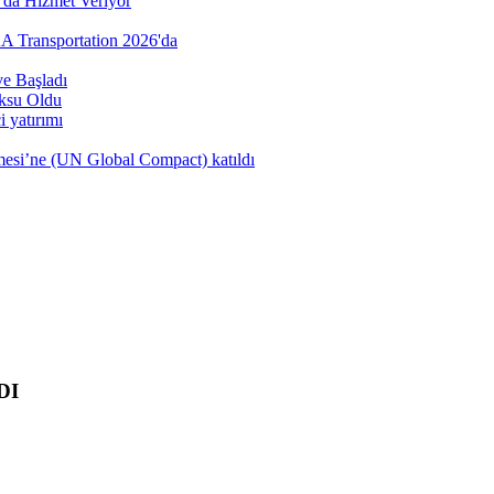
’da Hizmet Veriyor
AA Transportation 2026'da
e Başladı
öksu Oldu
 yatırımı
şmesi’ne (UN Global Compact) katıldı
DI