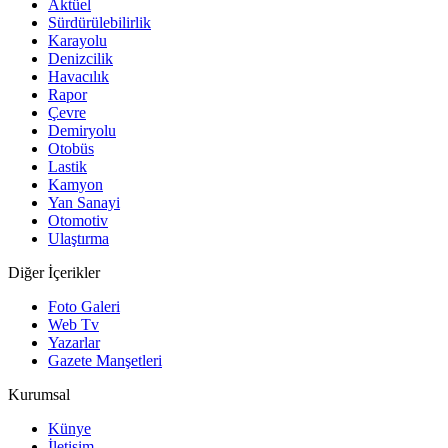
Aktüel
Sürdürülebilirlik
Karayolu
Denizcilik
Havacılık
Rapor
Çevre
Demiryolu
Otobüs
Lastik
Kamyon
Yan Sanayi
Otomotiv
Ulaştırma
Diğer İçerikler
Foto Galeri
Web Tv
Yazarlar
Gazete Manşetleri
Kurumsal
Künye
İletişim