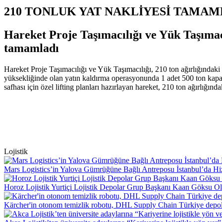
210 TONLUK YAT NAKLİYESİ TAMAM
Hareket Proje Taşımacılığı ve Yük Taşımacıl
tamamladı
Hareket Proje Taşımacılığı ve Yük Taşımacılığı, 210 ton ağırlığındaki
yüksekliğinde olan yatın kaldırma operasyonunda 1 adet 500 ton kapas
safhası için özel lifting planları hazırlayan hareket, 210 ton ağırlığın
Lojistik
Mars Logistics’in Yalova Gümrüğüne Bağlı Antreposu İstanbul’da Hi
Horoz Lojistik Yurtiçi Lojistik Depolar Grup Başkanı Kaan Göksu O
Kärcher'in otonom temizlik robotu, DHL Supply Chain Türkiye depol