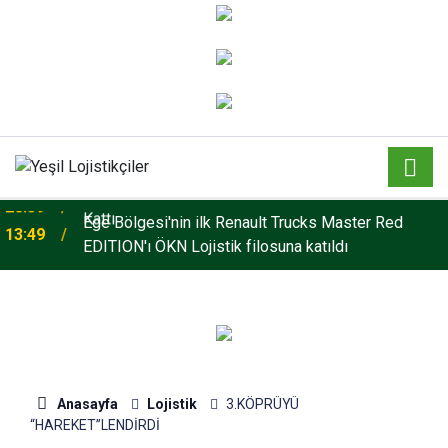
Enver Geçgel Turizm, Filosuna Travego ve Tourismo
20:59
Kattı
Ege Bölgesi'nin ilk Renault Trucks Master Red
13:49
EDITION'ı ÖKN Lojistik filosuna katıldı
Anasayfa
Lojistik
3.KÖPRÜYÜ
“HAREKET”LENDİRDİ