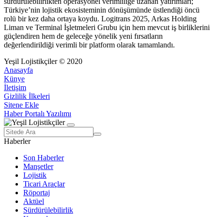
sürdürülebilirlikten operasyonel verimliliğe uzanan yatırımları;
Türkiye’nin lojistik ekosisteminin dönüşümünde üstlendiği öncü
rolü bir kez daha ortaya koydu. Logitrans 2025, Arkas Holding
Liman ve Terminal İşletmeleri Grubu için hem mevcut iş birliklerini
güçlendiren hem de geleceğe yönelik yeni fırsatların
değerlendirildiği verimli bir platform olarak tamamlandı.
Yeşil Lojistikçiler © 2020
Anasayfa
Künye
İletişim
Gizlilik İlkeleri
Sitene Ekle
Haber Portalı Yazılımı
Haberler
Son Haberler
Manşetler
Lojistik
Ticari Araçlar
Röportaj
Aktüel
Sürdürülebilirlik