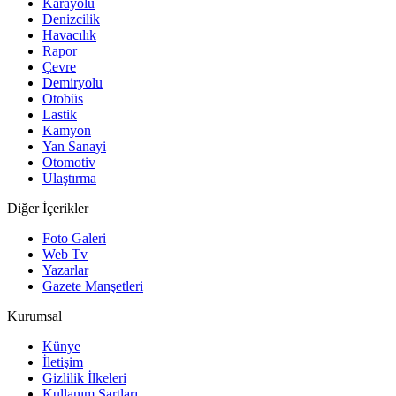
Karayolu
Denizcilik
Havacılık
Rapor
Çevre
Demiryolu
Otobüs
Lastik
Kamyon
Yan Sanayi
Otomotiv
Ulaştırma
Diğer İçerikler
Foto Galeri
Web Tv
Yazarlar
Gazete Manşetleri
Kurumsal
Künye
İletişim
Gizlilik İlkeleri
Kullanım Şartları