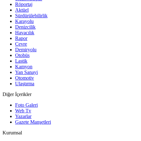
Röportaj
Aktüel
Sürdürülebilirlik
Karayolu
Denizcilik
Havacılık
Rapor
Çevre
Demiryolu
Otobüs
Lastik
Kamyon
Yan Sanayi
Otomotiv
Ulaştırma
Diğer İçerikler
Foto Galeri
Web Tv
Yazarlar
Gazete Manşetleri
Kurumsal