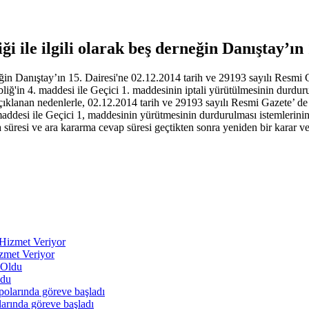
 ile ilgili olarak beş derneğin Danıştay’ın
eğin Danıştay’ın 15. Dairesi'ne 02.12.2014 tarih ve 29193 sayılı Resmi G
'in 4. maddesi ile Geçici 1. maddesinin iptali yürütülmesinin durdurulm
çıklanan nedenlerle, 02.12.2014 tarih ve 29193 sayılı Resmi Gazete’ de y
ddesi ile Geçici 1, maddesinin yürütmesinin durdurulması istemlerinin
 süresi ve ara kararma cevap süresi geçtikten sonra yeniden bir karar
zmet Veriyor
ldu
arında göreve başladı