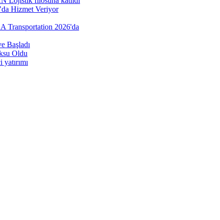
Lojistik filosuna katıldı
’da Hizmet Veriyor
AA Transportation 2026'da
e Başladı
öksu Oldu
 yatırımı