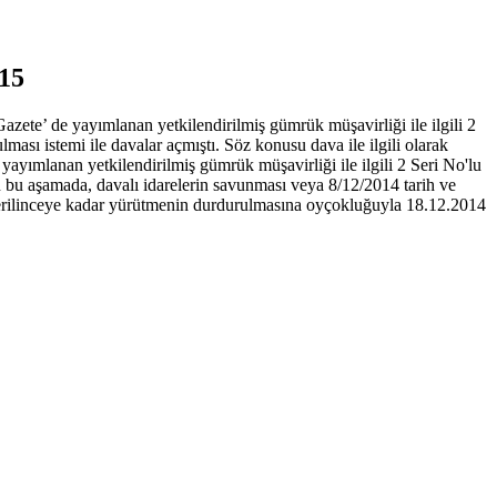
 15
azete’ de yayımlanan yetkilendirilmiş gümrük müşavirliği ile ilgili 2
ası istemi ile davalar açmıştı. Söz konusu dava ile ilgili olarak
ayımlanan yetkilendirilmiş gümrük müşavirliği ile ilgili 2 Seri No'lu
 bu aşamada, davalı idarelerin savunması veya 8/12/2014 tarih ve
 verilinceye kadar yürütmenin durdurulmasına oyçokluğuyla 18.12.2014