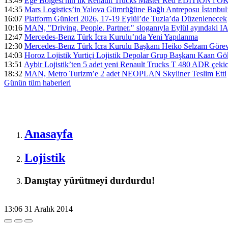
13:49
Ege Bölgesi'nin ilk Renault Trucks Master Red EDITION'ı ÖKN 
14:35
Mars Logistics’in Yalova Gümrüğüne Bağlı Antreposu İstanbul
16:07
Platform Günleri 2026, 17-19 Eylül’de Tuzla’da Düzenlenecek
10:16
MAN, "Driving. People. Partner." sloganıyla Eylül ayındaki I
12:47
Mercedes-Benz Türk İcra Kurulu’nda Yeni Yapılanma
12:30
Mercedes-Benz Türk İcra Kurulu Başkanı Heiko Selzam Görev
14:03
Horoz Lojistik Yurtiçi Lojistik Depolar Grup Başkanı Kaan G
13:51
Aybir Lojistik’ten 5 adet yeni Renault Trucks T 480 ADR çekici
18:32
MAN, Metro Turizm’e 2 adet NEOPLAN Skyliner Teslim Etti
Günün tüm
haberleri
Anasayfa
Lojistik
Danıştay yürütmeyi durdurdu!
13:06
31 Aralık 2014