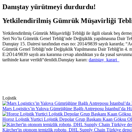
Danıştay yürütmeyi durdurdu!
Yetkilendirilmiş Gümrük Müşavirliği Tebliği
Yetkilendirilmiş Gümrük Müşavirliği Tebliği ile ilgili olarak beş dern
Seri No’lu Gümrük Genel Tebliğ’nde Değişiklik yapılmasına Dair Tebliğ
Danıştay 15. Dairesi tarafından esas no: 2014/9839 sayılı kararda; “A
Gümrük Genel Tebliği’nde Değişiklik Yapılmasına Dair Tebliğ'in 4. ma
E:2Ö14/9839 sayılı ara kararına cevap alındıktan ya da yasal savunma
tarihinde karar verildi“denildi.Danıştay kararı:
danistay_karari_
Lojistik
Mars Logistics’in Yalova Gümrüğüne Bağlı Antreposu İstanbul’da Hi
Horoz Lojistik Yurtiçi Lojistik Depolar Grup Başkanı Kaan Göksu O
Kärcher'in otonom temizlik robotu, DHL Supply Chain Türkiye depol