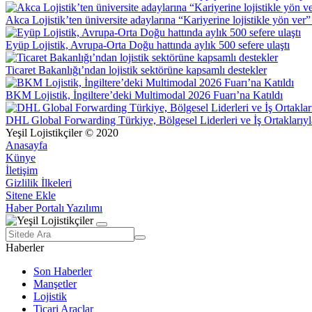
Akca Lojistik’ten üniversite adaylarına “Kariyerine lojistikle yön ver”
Eyüp Lojistik, Avrupa-Orta Doğu hattında aylık 500 sefere ulaştı
Ticaret Bakanlığı’ndan lojistik sektörüne kapsamlı destekler
BKM Lojistik, İngiltere’deki Multimodal 2026 Fuarı’na Katıldı
DHL Global Forwarding Türkiye, Bölgesel Liderleri ve İş Ortaklarıyl
Yeşil Lojistikçiler © 2020
Anasayfa
Künye
İletişim
Gizlilik İlkeleri
Sitene Ekle
Haber Portalı Yazılımı
Haberler
Son Haberler
Manşetler
Lojistik
Ticari Araçlar