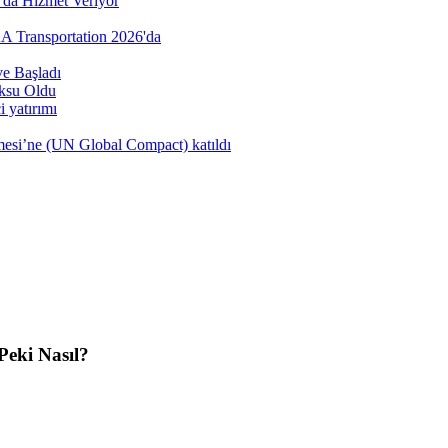
’da Hizmet Veriyor
AA Transportation 2026'da
e Başladı
öksu Oldu
 yatırımı
şmesi’ne (UN Global Compact) katıldı
Peki Nasıl?