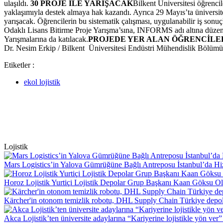
ulaşıldı.
30 PROJE İLE YARIŞACAK
Bilkent Üniversitesi öğrenci
yaklaşımıyla destek almaya hak kazandı. Ayrıca 29 Mayıs’ta üniversited
yarışacak. Öğrencilerin bu sistematik çalışması, uygulanabilir iş son
Odaklı Lisans Bitirme Proje Yarışma’sına, INFORMS adı altına düzen
Yarışmalarına da katılacak.
PROJEDE YER ALAN ÖĞRENCİLE
Dr. Nesim Erkip / Bilkent Üniversitesi Endüstri Mühendislik Bölü
Etiketler :
ekol lojistik
Lojistik
Mars Logistics’in Yalova Gümrüğüne Bağlı Antreposu İstanbul’da Hi
Horoz Lojistik Yurtiçi Lojistik Depolar Grup Başkanı Kaan Göksu O
Kärcher'in otonom temizlik robotu, DHL Supply Chain Türkiye depol
Akca Lojistik’ten üniversite adaylarına “Kariyerine lojistikle yön ver”