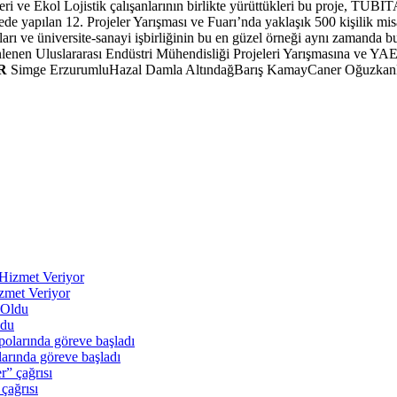
leri ve Ekol Lojistik çalışanlarının birlikte yürüttükleri bu proje, TÜB
e yapılan 12. Projeler Yarışması ve Fuarı’nda yaklaşık 500 kişilik misaf
uçları ve üniversite-sanayi işbirliğinin bu en güzel örneği aynı zamanda
lenen Uluslararası Endüstri Mühendisliği Projeleri Yarışmasına ve Y
R
Simge ErzurumluHazal Damla AltındağBarış KamayCaner Oğuzkan
mü
zmet Veriyor
ldu
arında göreve başladı
 çağrısı