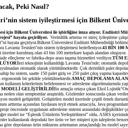
cak, Peki Nasıl?
’nin sistem iyileştirmesi için Bilkent Üniver
si için Bilkent Üniversitesi ile işbirliğine imza atıyor. Endüstri Mü
ojesi” hayata geçiriliyor.
Verimlilik artırma ve süreç iyileştirme çal
si”ni hayata geçiriyor.Bilkent Üniversitesi Endüstri Mühendisliği bölümü 
avanta Tesisleri’nin sistem iyileştirmesi hedefleniyor.
43 BİN 10
zi üzerine kurulmuş olan 43 bin 100 metrekare kapalı alandan oluşuyor. 
iade elleçleme ve fabrika-depo arası taşıma hizmetleri veriliyor.
TÜM E
ÜLÜYOR
İleri teknojinin kullanıldığı Lavanta Tesisi'nde; otomatik d
duyulmadan otomatik olarak yürütülmektedir. Çok derinlikli palet depol
ip bu sistem, saatte 150 palet giriş ve 250 palet çıkış yapma kapasitesi
ak ergonomik bir şekilde yürütülmektedir.
AMAÇ DEPOLAMA ALAN
rının kullanım kriterlerinin belirlenmesi ve adresleme algoritmalarında 
 MODELİ GELİŞTİRİLDİ
Bu amaçla ortaya çıkan Ekol Lojistik“Otom
 neden olan semptomlar araştırıldı. Gözlemler sonucunda çıkan verilere d
on modeli geliştirildi. Geliştirilen model üzerinde çeşitli örnek durum
anını arttırma açısından faydasını teyit etmek amacıyla, Java programla
 proje öncesinde uygulanan adresleme sistemi arasındaki değişiklikler çeş
iğer model ise “Eşlenik Ürünlerin Yerleştirilmesi” oldu. ASRS içerisindeki 
 kullanılarak depodaki her ürün ve her müşteri için taleplerin benzerlik
ına göre depolanan ürün miktarını artırmanın amaçlandığı bu model saye