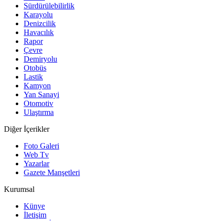
Sürdürülebilirlik
Karayolu
Denizcilik
Havacılık
Rapor
Çevre
Demiryolu
Otobüs
Lastik
Kamyon
Yan Sanayi
Otomotiv
Ulaştırma
Diğer İçerikler
Foto Galeri
Web Tv
Yazarlar
Gazete Manşetleri
Kurumsal
Künye
İletişim