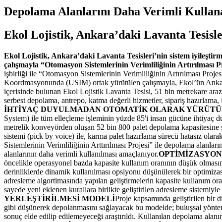
Depolama Alanlarını Daha Verimli Kullana
Ekol Lojistik, Ankara’daki Lavanta Tesisleri
Ekol Lojistik, Ankara’daki Lavanta Tesisleri’nin sistem iyileştirme
çalışmayla “Otomasyon Sistemlerinin Verimliliğinin Artırılması Pr
işbirliği ile “Otomasyon Sistemlerinin Verimliliğinin Artırılması Proje
Koordmasyonunda (USIM) ortak yürütülen çalışmayla, Ekol’ün Ankara L
içerisinde bulunan Ekol Lojistik Lavanta Tesisi, 51 bin metrekare ara
serbest depolama, antrepo, katma değerli hizmetler, sipariş hazırlama, 
İHTİYAÇ DUYULMADAN OTOMATİK OLARAK YÜRÜT
System) ile tüm elleçleme işleminin yüzde 85'i insan gücüne ihtiyaç 
metrelik konveyörden oluşan 52 bin 800 palet depolama kapasitesine sah
sistemi (pick by voice) ile, karma palet hazırlama sürecü hatasız olar
Sistemlerinin Verimliliğinin Arttırılması Projesi” ile depolama alanla
alanlarının daha verimli kullanılması amaçlanıyor.
OPTİMİZASYON
öncelikle operasyonel bazda kapasite kullanım oranının düşük olmasına
derinliklerde dinamik kullanılması opsiyonu düşünülerek bir optimizasy
adresleme algortimasında yapılan geliştirmelerin kapasite kullanım or
sayede yeni eklenen kurallara birlikte geliştirilen adresleme sistemiyle
YERLEŞTİRİLMESİ MODELİ
Proje kapsamında geliştirilen bir d
gibi düşünerek depolanmasını sağlayacak bu modelde; buluşsal yöntemler
sonuç elde edilip edilemeyeceği araştırıldı. Kullanılan depolama alan