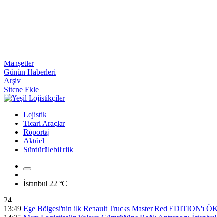
Manşetler
Günün Haberleri
Arşiv
Sitene Ekle
Lojistik
Ticari Araçlar
Röportaj
Aktüel
Sürdürülebilirlik
İstanbul
22 °C
24
13:49
Ege Bölgesi'nin ilk Renault Trucks Master Red EDITION'ı ÖKN 