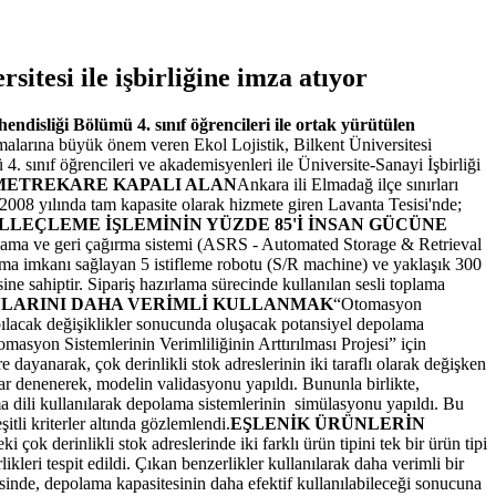
sitesi ile işbirliğine imza atıyor
hendisliği Bölümü 4. sınıf öğrencileri ile ortak yürütülen
ışmalarına büyük önem veren Ekol Lojistik, Bilkent Üniversitesi
4. sınıf öğrencileri ve akademisyenleri ile Üniversite-Sanayi İşbirliği
0 METREKARE KAPALI ALAN
Ankara ili Elmadağ ilçe sınırları
2008 yılında tam kapasite olarak hizmete giren Lavanta Tesisi'nde;
LLEÇLEME İŞLEMİNİN YÜZDE 85'İ İNSAN GÜCÜNE
epolama ve geri çağırma sistemi (ASRS - Automated Storage & Retrieval
ama imkanı sağlayan 5 istifleme robotu (S/R machine) ve yaklaşık 300
ne sahiptir. Sipariş hazırlama sürecinde kullanılan sesli toplama
LARINI DAHA VERİMLİ KULLANMAK
“Otomasyon
yapılacak değişiklikler sonucunda oluşacak potansiyel depolama
asyon Sistemlerinin Verimliliğinin Arttırılması Projesi” için
ayanarak, çok derinlikli stok adreslerinin iki taraflı olarak değişken
lar denenerek, modelin validasyonu yapıldı. Bununla birlikte,
ma dili kullanılarak depolama sistemlerinin simülasyonu yapıldı. Bu
itli kriterler altında gözlemlendi.
EŞLENİK ÜRÜNLERİN
çok derinlikli stok adreslerinde iki farklı ürün tipini tek bir ürün tipi
leri tespit edildi. Çıkan benzerlikler kullanılarak daha verimli bir
sinde, depolama kapasitesinin daha efektif kullanılabileceği sonucuna