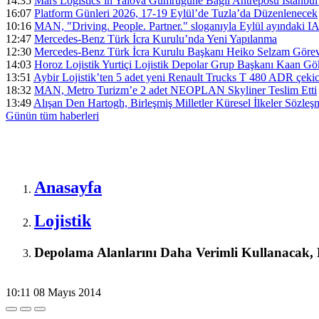
14:35
Mars Logistics’in Yalova Gümrüğüne Bağlı Antreposu İstanbul
16:07
Platform Günleri 2026, 17-19 Eylül’de Tuzla’da Düzenlenecek
10:16
MAN, "Driving. People. Partner." sloganıyla Eylül ayındaki I
12:47
Mercedes-Benz Türk İcra Kurulu’nda Yeni Yapılanma
12:30
Mercedes-Benz Türk İcra Kurulu Başkanı Heiko Selzam Görev
14:03
Horoz Lojistik Yurtiçi Lojistik Depolar Grup Başkanı Kaan G
13:51
Aybir Lojistik’ten 5 adet yeni Renault Trucks T 480 ADR çekici
18:32
MAN, Metro Turizm’e 2 adet NEOPLAN Skyliner Teslim Etti
13:49
Alışan Den Hartogh, Birleşmiş Milletler Küresel İlkeler Sözle
Günün tüm
haberleri
Anasayfa
Lojistik
Depolama Alanlarını Daha Verimli Kullanacak, 
10:11
08 Mayıs 2014