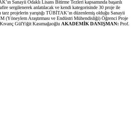
İTAK’ın Sanayii Odaklı Lisans Bitirme Tezleri kapsamında başarılı
ire sergilenerek anlatılacak ve kendi kategorisinde 30 proje ile
 bu tarz projelerin yarıştığı TÜBİTAK’ın düzenlemiş olduğu Sanayii
AEM (Yöneylem Araştırması ve Endüstri Mühendisliği) Öğrenci Proje
Kıvanç GülYiğit Kasımağaoğlu
AKADEMİK DANIŞMAN:
Prof.