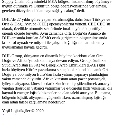
Supply Chain bünyesindeki MEA bölgesi, hızlandırılmış büyümeye
uygun durumda ve Orkun’un bölge operasyonlarında yer alması,
gereken düzeyde odaklanmayı sağlayacaktır,” dedi.
DHL’de 27 yıldır görev yapan Saruhanoğlu, daha önce Türkiye ve
Orta & Doğu Avrupa (CEE) operasyonlarını yönetti. CEE CEO’su
olarak, özellikle otomotiv sektöründe imalata yönelik portföyü
önemli ölçüde büyüttü. Aynı zamanda Orta Doğu’da Aramco ile
DHL arasında kurulan ASMO ortak girişiminin oluşturulmasında
kritik rol oynadı ve müşteri ile çalışan bağlılığı alanlarında en iyi
uygulamaları hayata geçirdi.
DHL Group, dünyanın en dinamik büyüme koridoru olan Orta
Doğu ve Afrika’ya odaklanmaya devam ediyor. Group, özellikle
Suudi Arabistan (KSA) ve Birleşik Arap Emirlikleri (BAE) gibi
hızla büyüyen Körfez pazarlarına stratejik olarak odaklanarak Orta
Doğu’ya 500 milyon Euro’dan fazla yatırım yapmayı planladığını
yakın zamanda duyurdu. Afrika kıtasının artan pazar potansiyeli,
iyileşen altyapısı, küresel tedarik zincirlerini çeşitlendirmek amacıyla
yapılan doğrudan yabancı yatırımlar ve e-ticaretin hızlı yükselişi, dış
kaynaklı entegre lojistik hizmetlerine olan talebi artırıyor. Bu atama,
bölgenin lojistik altyapısını güçlendirirken, uzmanlaşmış lojistiğe
olan artan talebi karşılamayı hedefliyor.
Yeşil Lojistikçiler © 2020