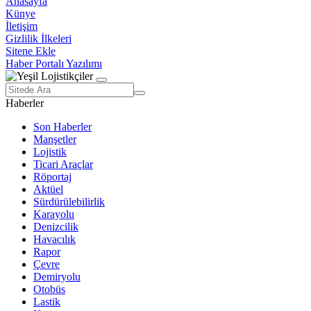
Anasayfa
Künye
İletişim
Gizlilik İlkeleri
Sitene Ekle
Haber Portalı Yazılımı
Haberler
Son Haberler
Manşetler
Lojistik
Ticari Araçlar
Röportaj
Aktüel
Sürdürülebilirlik
Karayolu
Denizcilik
Havacılık
Rapor
Çevre
Demiryolu
Otobüs
Lastik