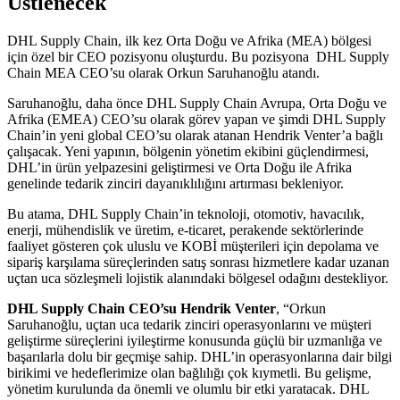
Üstlenecek
DHL Supply Chain, ilk kez Orta Doğu ve Afrika (MEA) bölgesi
için özel bir CEO pozisyonu oluşturdu. Bu pozisyona DHL Supply
Chain MEA CEO’su olarak Orkun Saruhanoğlu atandı.
Saruhanoğlu, daha önce DHL Supply Chain Avrupa, Orta Doğu ve
Afrika (EMEA) CEO’su olarak görev yapan ve şimdi DHL Supply
Chain’in yeni global CEO’su olarak atanan Hendrik Venter’a bağlı
çalışacak. Yeni yapının, bölgenin yönetim ekibini güçlendirmesi,
DHL’in ürün yelpazesini geliştirmesi ve Orta Doğu ile Afrika
genelinde tedarik zinciri dayanıklılığını artırması bekleniyor.
Bu atama, DHL Supply Chain’in teknoloji, otomotiv, havacılık,
enerji, mühendislik ve üretim, e-ticaret, perakende sektörlerinde
faaliyet gösteren çok uluslu ve KOBİ müşterileri için depolama ve
sipariş karşılama süreçlerinden satış sonrası hizmetlere kadar uzanan
uçtan uca sözleşmeli lojistik alanındaki bölgesel odağını destekliyor.
DHL Supply Chain CEO’su Hendrik Venter
, “Orkun
Saruhanoğlu, uçtan uca tedarik zinciri operasyonlarını ve müşteri
geliştirme süreçlerini iyileştirme konusunda güçlü bir uzmanlığa ve
başarılarla dolu bir geçmişe sahip. DHL’in operasyonlarına dair bilgi
birikimi ve hedeflerimize olan bağlılığı çok kıymetli. Bu gelişme,
yönetim kurulunda da önemli ve olumlu bir etki yaratacak. DHL