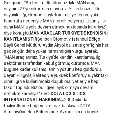
Gengönül, “Bu teslimatla filomuzdaki MAN araç
sayısını 27’ye çıkartmış oluyoruz. Yıllardır özellikle
dayanıklılığı, ekonomik işletme maliyetleri ve yakıt
tasarrufu nedeniyle MAN’ı tercih ediyoruz. Uzun yıllar
daha MAN’la yola devam etmek noktasında kararlıyız”
diye konuştu.
MAN ARAÇLAR TÜRKİYE’DE KENDİSİNİ
KANITLAMIŞTIR
Şensan Otomotiv İstanbul Bölge
Bayii Genel Müdürü Aydın Akyol da, satış grafiğinin her
geçen gün daha yukarı tırmandığını vurgulayarak,
“MAN araçlarımız, Türkiye’de kendini kanıtlamış, ilgili
sektörler tarafından kabul görmüş durumda. MAN
bugüne kadar kullanıcılarının yüzünü hep güldürdü.
Dayanıklılığıyla, kalitesiyle yüksek konforuyla, yakıttaki
cimriliği ve kullanımdaki düşük maliyetleriyle hep
takdir topladı. Biz bu ilgiye layık olmaya devam
etmekte kararlıyız” dedi.
DOTA LOGISTICS
INTERNATIONAL HAKKINDA…
2000 yılında
faaliyetlerine bağımsız olarak başlayan DOTA,
Almanya'nın Ren Bölgesinde, Avrupa'nın en büyük