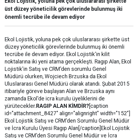
Ekol Lojistik, yoluna pek çok uluslararası şirkette
üst düzey yöneticilik görevlerinde bulunmuş iki
önemli tecrübe ile devam ediyor
Ekol Lojistik, yoluna pek çok uluslararası şirkette üst
düzey yöneticilik görevlerinde bulunmuş iki önemli
tecrübe ile devam ediyor. Ekol Lojistik'in kilit
noktalarına iki yeni atama gerçekleşti. Ragıp Alan, Ekol
Lojistik'in Satış ve CRM'den sorumlu Genel
Müdürü olurken, Wojciech Brzuska da Ekol
Uluslararası Genel Müdürü olarak atandı. Şubat 2015
itibariyle göreve başlayan Alan ve Brzuska aynı
zamanda Ekol'de icra kurulu üyeliklerini de
yürütecekler.
RAGIP ALAN
KİMDİR?
[caption
id="attachment_8427" align="alignright" width="152"]
Ekol Lojistik Satış ve CRM'den Sorumlu Genel Müdür
ve İcra Kurulu Üyesi Ragıp Alan[/caption]Ekol Lojistik
Satış ve CRM'den Sorumlu Genel Müdür ve İcra