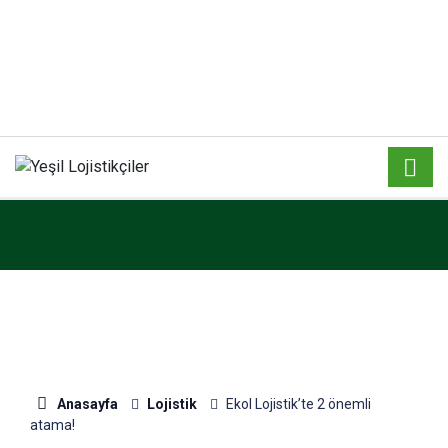
Anasayfa
Lojistik
Ekol Lojistik’te 2 önemli
atama!