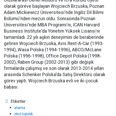
Uluslararası Genel Müdürü ve İcra Kurulu Üyesi"
olarak göreve başlayan Wojciech Brzuska, Poznan
Adam Mickiewicz Üniversitesi'nde İngiliz Dil Bilimi
Bölümü'nden mezun oldu. Sonrasında Poznan
Üniversitesi'nde MBA Programı'nı, ICAN Harvard
Business Institute'da Yönetim Yüksek Lisansı'nı
tamamladı. 22 yılı aşkın deneyimini de beraberinde
getiren Wojciech Brzuska, Avis Rent-A-Car (1993-
1994), Wasa Polska (1994-1996), ABCO/McLane
Polska (1996-1998), Office Depot Polska (1998-
2002), Raben Group (2002-2013) gibi değişik
firmalarda çalışmış ve son olarak 2013-2014 yılları
arasında Schenker Polska'da Satış Direktörü olarak
görev yaptı. Wojciech Brzuska evli ve iki çocuk
babası.
Etiketler :
atama
ekol lojistik