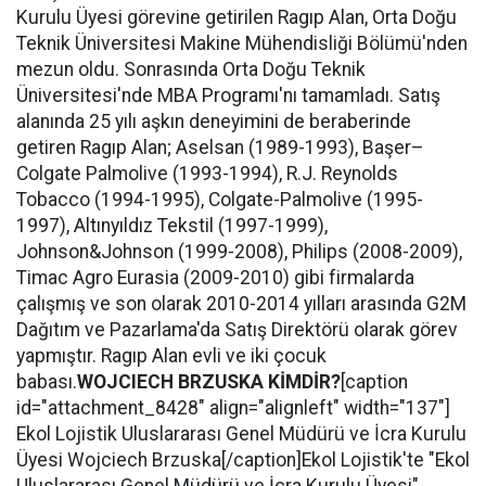
Kurulu Üyesi görevine getirilen Ragıp Alan, Orta Doğu
Teknik Üniversitesi Makine Mühendisliği Bölümü'nden
mezun oldu. Sonrasında Orta Doğu Teknik
Üniversitesi'nde MBA Programı'nı tamamladı. Satış
alanında 25 yılı aşkın deneyimini de beraberinde
getiren Ragıp Alan; Aselsan (1989-1993), Başer–
Colgate Palmolive (1993-1994), R.J. Reynolds
Tobacco (1994-1995), Colgate-Palmolive (1995-
1997), Altınyıldız Tekstil (1997-1999),
Johnson&Johnson (1999-2008), Philips (2008-2009),
Timac Agro Eurasia (2009-2010) gibi firmalarda
çalışmış ve son olarak 2010-2014 yılları arasında G2M
Dağıtım ve Pazarlama'da Satış Direktörü olarak görev
yapmıştır. Ragıp Alan evli ve iki çocuk
babası.
WOJCIECH BRZUSKA KİMDİR?
[caption
id="attachment_8428" align="alignleft" width="137"]
Ekol Lojistik Uluslararası Genel Müdürü ve İcra Kurulu
Üyesi Wojciech Brzuska[/caption]Ekol Lojistik'te "Ekol