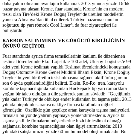
daha yakın olmanın avantajını kullanarak 2013 yılında yüzde 16’lık
pazar payına ulaşan Krone, fuar standında Krone’nin en modern
tesisi olan Tire’deki Krone Doğuş Treyler’de üretilen modellerin
yanısıra Almanya’dan ithal edilerek Türkiye pazarına sunulan
soğutucu tip yarı römork Cool Liner’ı da fuar ziyaretçileri ile
buluşturdu.
KARBON SALINIMININ VE GÜRÜLTÜ KİRLİLİĞİNİN
ÖNÜNÜ GEÇİYOR
Fuar standında ayrıca firma temsilcilerinin katılımı ile düzenlenen
teslimat törenlerinde Ekol Lojistik’e 100 adet, Ulusoy Logistics’e 99
adet yeni Krone teslimatı yapıldı.Teslimat törenlerindeki konuşmada
Doğuş Otomotiv Krone Genel Müdürü İlhami Eksin, Krone Doğuş
Treyler’in yeni bir üretim tesisi olmasına rağmen aktif ürün gamını
son 6 ayda çeşitlendirdiğini belirtti. Eksin, Ro-Ro, tren, karayolu
kombine taşımacılığında kullanılan Huckepack tip yarı römorklara
yoğun bir talep olduğunu dile getirerek şunları söyledi: “Geçtiğimiz
yıla kadar Türkiye’de oldukça ender kullanılan bu taşıma şekli, 2013
yılında birçok uluslararası nakliye firması tarafından rağbet
görmüştür. Özellikle gün geçtikçe artan karayolu taşıma maliyetleri,
firmaları bu yönde yatırım yapmaya yönlendirmektedir. Ayrıca bu
taşıma şekli ile firmaların müşterilerine hızlı bir teslimat olanağı
sağlaması kombine taşımacılığına olan ilgiyi artırmaktadır. 2013
yılındaki satışlarımızın yüzde 60’ını bu model oluşturmaktadır. Bu