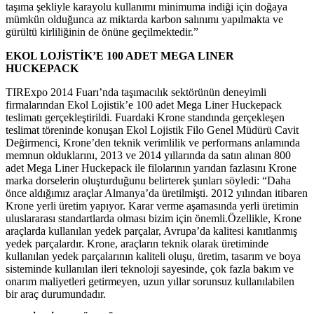
taşıma şekliyle karayolu kullanımı minimuma indiği için doğaya
mümkün olduğunca az miktarda karbon salınımı yapılmakta ve
gürültü kirliliğinin de önüne geçilmektedir.”
EKOL LOJİSTİK’E 100 ADET MEGA LINER
HUCKEPACK
TIRExpo 2014 Fuarı’nda taşımacılık sektörünün deneyimli
firmalarından Ekol Lojistik’e 100 adet Mega Liner Huckepack
teslimatı gerçekleştirildi. Fuardaki Krone standında gerçekleşen
teslimat töreninde konuşan Ekol Lojistik Filo Genel Müdürü Cavit
Değirmenci, Krone’den teknik verimlilik ve performans anlamında
memnun olduklarını, 2013 ve 2014 yıllarında da satın alınan 800
adet Mega Liner Huckepack ile filolarının yarıdan fazlasını Krone
marka dorselerin oluşturduğunu belirterek şunları söyledi: “Daha
önce aldığımız araçlar Almanya’da üretilmişti. 2012 yılından itibaren
Krone yerli üretim yapıyor. Karar verme aşamasında yerli üretimin
uluslararası standartlarda olması bizim için önemli.Özellikle, Krone
araçlarda kullanılan yedek parçalar, Avrupa’da kalitesi kanıtlanmış
yedek parçalardır. Krone, araçların teknik olarak üretiminde
kullanılan yedek parçalarının kaliteli oluşu, üretim, tasarım ve boya
sisteminde kullanılan ileri teknoloji sayesinde, çok fazla bakım ve
onarım maliyetleri getirmeyen, uzun yıllar sorunsuz kullanılabilen
bir araç durumundadır.