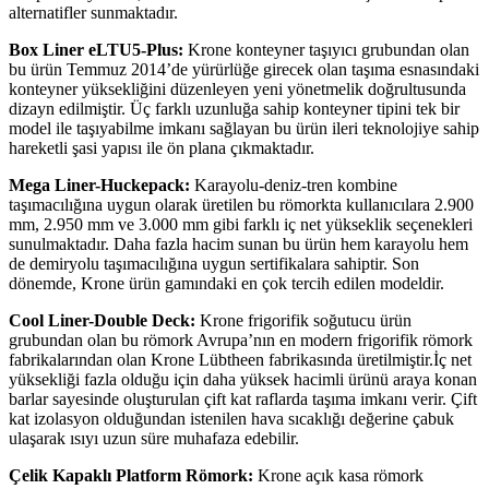
alternatifler sunmaktadır.
Box Liner eLTU5-Plus:
Krone konteyner taşıyıcı grubundan olan
bu ürün Temmuz 2014’de yürürlüğe girecek olan taşıma esnasındaki
konteyner yüksekliğini düzenleyen yeni yönetmelik doğrultusunda
dizayn edilmiştir. Üç farklı uzunluğa sahip konteyner tipini tek bir
model ile taşıyabilme imkanı sağlayan bu ürün ileri teknolojiye sahip
hareketli şasi yapısı ile ön plana çıkmaktadır.
Mega Liner-Huckepack:
Karayolu-deniz-tren kombine
taşımacılığına uygun olarak üretilen bu römorkta kullanıcılara 2.900
mm, 2.950 mm ve 3.000 mm gibi farklı iç net yükseklik seçenekleri
sunulmaktadır. Daha fazla hacim sunan bu ürün hem karayolu hem
de demiryolu taşımacılığına uygun sertifikalara sahiptir. Son
dönemde, Krone ürün gamındaki en çok tercih edilen modeldir.
Cool Liner-Double Deck:
Krone frigorifik soğutucu ürün
grubundan olan bu römork Avrupa’nın en modern frigorifik römork
fabrikalarından olan Krone Lübtheen fabrikasında üretilmiştir.İç net
yüksekliği fazla olduğu için daha yüksek hacimli ürünü araya konan
barlar sayesinde oluşturulan çift kat raflarda taşıma imkanı verir. Çift
kat izolasyon olduğundan istenilen hava sıcaklığı değerine çabuk
ulaşarak ısıyı uzun süre muhafaza edebilir.
Çelik Kapaklı Platform Römork:
Krone açık kasa römork