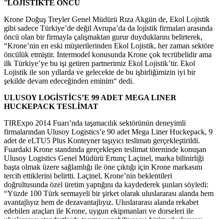
”
LOJİSTİKTE ÖNCÜ
Krone Doğuş Treyler Genel Müdürü Rıza Akgün de, Ekol Lojistik
gibi sadece Türkiye’de değil Avrupa’da da lojistik firmaları arasında
öncü olan bir firmayla çalışmaktan gurur duyduklarını belirterek,
“Krone’nin en eski müşterilerinden Ekol Lojistik, her zaman sektöre
öncülük etmiştir. Intermodel konusunda Krone çok tecrübelidir ama
ilk Türkiye’ye bu işi getiren partnerimiz Ekol Lojistik’tir. Ekol
Lojistik ile son yıllarda ve gelecekte de bu işbirliğimizin iyi bir
şekilde devam edeceğinden eminim“ dedi.
ULUSOY LOGİSTİCS’E 99 ADET
MEGA LINER
HUCKEPACK TESLİMAT
TIRExpo 2014 Fuarı’nda taşımacılık sektörünün deneyimli
firmalarından Ulusoy Logistics’e 90 adet Mega Liner Huckepack, 9
adet de eLTU5 Plus Konteyner taşıyıcı teslimatı gerçekleştirildi.
Fuardaki Krone standında gerçekleşen teslimat töreninde konuşan
Ulusoy Logistics Genel Müdürü Ertunç Laçinel, marka bilinirliği
başta olmak üzere sağlamlığı ile öne çıktığı için Krone markasını
tercih ettiklerini belirtti. Laçinel, Krone’nin beklentileri
doğrultusunda özel üretim yaptığını da kaydederek şunları söyledi:
“Yüzde 100 Türk sermayeli bir şirket olarak uluslararası alanda hem
avantajlıyız hem de dezavantajlıyız. Uluslararası alanda rekabet
edebilen araçları ile Krone, uygun ekipmanları ve dorseleri ile