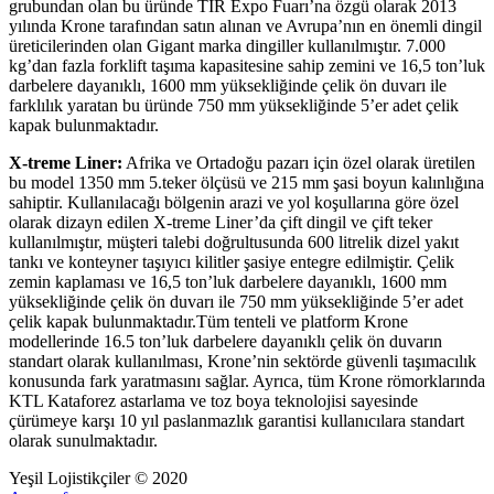
grubundan olan bu üründe TIR Expo Fuarı’na özgü olarak 2013
yılında Krone tarafından satın alınan ve Avrupa’nın en önemli dingil
üreticilerinden olan Gigant marka dingiller kullanılmıştır. 7.000
kg’dan fazla forklift taşıma kapasitesine sahip zemini ve 16,5 ton’luk
darbelere dayanıklı, 1600 mm yüksekliğinde çelik ön duvarı ile
farklılık yaratan bu üründe 750 mm yüksekliğinde 5’er adet çelik
kapak bulunmaktadır.
X-treme Liner:
Afrika ve Ortadoğu pazarı için özel olarak üretilen
bu model 1350 mm 5.teker ölçüsü ve 215 mm şasi boyun kalınlığına
sahiptir. Kullanılacağı bölgenin arazi ve yol koşullarına göre özel
olarak dizayn edilen X-treme Liner’da çift dingil ve çift teker
kullanılmıştır, müşteri talebi doğrultusunda 600 litrelik dizel yakıt
tankı ve konteyner taşıyıcı kilitler şasiye entegre edilmiştir. Çelik
zemin kaplaması ve 16,5 ton’luk darbelere dayanıklı, 1600 mm
yüksekliğinde çelik ön duvarı ile 750 mm yüksekliğinde 5’er adet
çelik kapak bulunmaktadır.Tüm tenteli ve platform Krone
modellerinde 16.5 ton’luk darbelere dayanıklı çelik ön duvarın
standart olarak kullanılması, Krone’nin sektörde güvenli taşımacılık
konusunda fark yaratmasını sağlar. Ayrıca, tüm Krone römorklarında
KTL Kataforez astarlama ve toz boya teknolojisi sayesinde
çürümeye karşı 10 yıl paslanmazlık garantisi kullanıcılara standart
olarak sunulmaktadır.
Yeşil Lojistikçiler © 2020