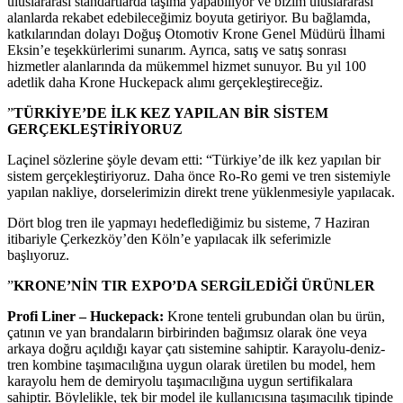
uluslararası standartlarda taşıma yapabiliyor ve bizim uluslararası
alanlarda rekabet edebileceğimiz boyuta getiriyor. Bu bağlamda,
katkılarından dolayı Doğuş Otomotiv Krone Genel Müdürü İlhami
Eksin’e teşekkürlerimi sunarım. Ayrıca, satış ve satış sonrası
hizmetler alanlarında da mükemmel hizmet sunuyor. Bu yıl 100
adetlik daha Krone Huckepack alımı gerçekleştireceğiz.
”
TÜRKİYE’DE İLK KEZ YAPILAN BİR SİSTEM
GERÇEKLEŞTİRİYORUZ
Laçinel sözlerine şöyle devam etti: “Türkiye’de ilk kez yapılan bir
sistem gerçekleştiriyoruz. Daha önce Ro-Ro gemi ve tren sistemiyle
yapılan nakliye, dorselerimizin direkt trene yüklenmesiyle yapılacak.
Dört blog tren ile yapmayı hedeflediğimiz bu sisteme, 7 Haziran
itibariyle Çerkezköy’den Köln’e yapılacak ilk seferimizle
başlıyoruz.
”
KRONE’NİN
TIR EXPO’DA SERGİLEDİĞİ ÜRÜNLER
Profi Liner – Huckepack:
Krone tenteli grubundan olan bu ürün,
çatının ve yan brandaların birbirinden bağımsız olarak öne veya
arkaya doğru açıldığı kayar çatı sistemine sahiptir. Karayolu-deniz-
tren kombine taşımacılığına uygun olarak üretilen bu model, hem
karayolu hem de demiryolu taşımacılığına uygun sertifikalara
sahiptir. Böylelikle, tek bir model ile kullanıcısına taşımacılık tipinde