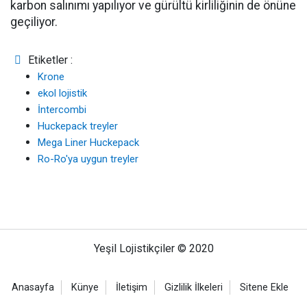
karbon salınımı yapılıyor ve gürültü kirliliğinin de önüne
geçiliyor.
Etiketler :
Krone
ekol lojistik
İntercombi
Huckepack treyler
Mega Liner Huckepack
Ro-Ro'ya uygun treyler
Yeşil Lojistikçiler © 2020
Anasayfa
Künye
İletişim
Gizlilik İlkeleri
Sitene Ekle