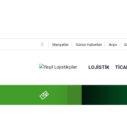
Manşetler
Günün Haberleri
Arşiv
S
LOJISTIK
TICA
24