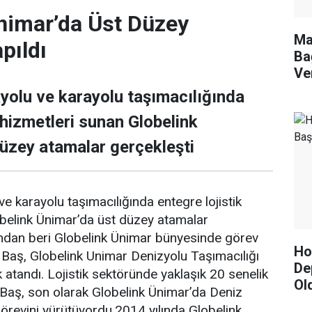
nimar’da Üst Düzey
Ma
pıldı
Ba
Ve
yolu ve karayolu taşımacılığında
 hizmetleri sunan Globelink
üzey atamalar gerçekleşti
e karayolu taşımacılığında entegre lojistik
obelink Ünimar’da üst düzey atamalar
ından beri Globelink Ünimar bünyesinde görev
Hor
Baş, Globelink Unimar Denizyolu Taşımacılığı
De
atandı. Lojistik sektöründe yaklaşık 20 senelik
Ol
 Baş, son olarak Globelink Ünimar’da Deniz
revini yürütüyordu.2014 yılında Globelink