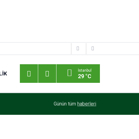
İstanbul
LIK
29 °C
Günün tüm
haberleri