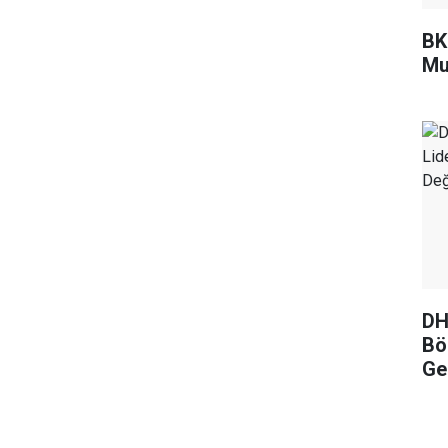
BKM
Mu
DH
Böl
Ge