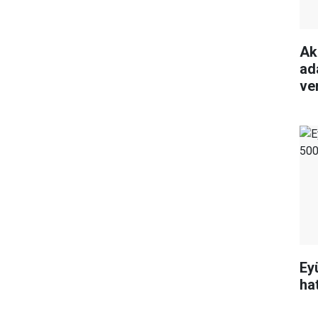
Ak
ada
ve
Ey
ha