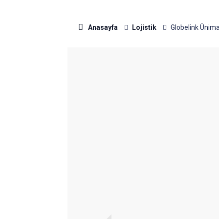
Anasayfa
Lojistik
Globelink Ünima