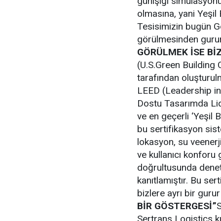
günışığı simülasyonu
olmasına, yani Yeşil
Tesisimizin bugün Go
görülmesinden guru
GÖRÜLMEK İSE BİZ
(U.S.Green Building 
tarafından oluşturulm
LEED (Leadership in 
Dostu Tasarımda Lide
ve en geçerli ‘Yeşil 
bu sertifikasyon sis
lokasyon, su veenerji
ve kullanıcı konforu g
doğrultusunda denet
kanıtlamıştır. Bu ser
bizlere ayrı bir gurur
BİR GÖSTERGESİ”
S
Sertrans Logistics k