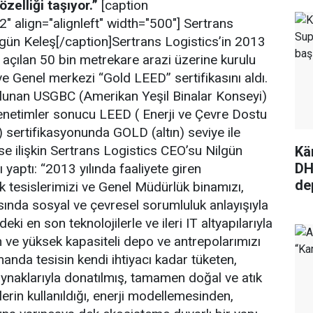
zelliği taşıyor.”
[caption
 align="alignleft" width="500"] Sertrans
gün Keleş[/caption]Sertrans Logistics’in 2013
 açılan 50 bin metrekare arazi üzerine kurulu
e Genel merkezi “Gold LEED” sertifikasını aldı.
ulunan USGBC (Amerikan Yeşil Binalar Konseyi)
enetimler sonucu LEED ( Enerji ve Çevre Dostu
) sertifikasyonunda GOLD (altın) seviye ile
se ilişkin Sertrans Logistics CEO’su Nilgün
Kä
DH
 yaptı: “2013 yılında faaliyete giren
de
ik tesislerimizi ve Genel Müdürlük binamızı,
ında sosyal ve çevresel sorumluluk anlayışıyla
ki en son teknolojilerle ve ileri IT altyapılarıyla
ve yüksek kapasiteli depo ve antrepolarımızı
anda tesisin kendi ihtiyacı kadar tüketen,
kaynaklarıyla donatılmış, tamamen doğal ve atık
in kullanıldığı, enerji modellemesinden,