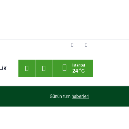
İstanbul
LIK
24 °C
Günün tüm
haberleri