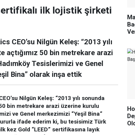
tifikalı ilk lojistik şirketi
Ma
Ba
Ve
ics CEO’su Nilgün Keleş: “2013 yılı
e açtığımız 50 bin metrekare arazi
Hadımköy Tesislerimizi ve Genel
il Bina” olarak inşa ettik
CEO’su Nilgün Keleş: “2013 yılı sonunda
50 bin metrekare arazi üzerine kurulu
Hor
mizi ve Genel merkezimizi “Yeşil Bina”
De
Gururla ifade ederim ki, bu tesisimiz Türk
Ol
ilk kez Gold “LEED” sertifikasına layık