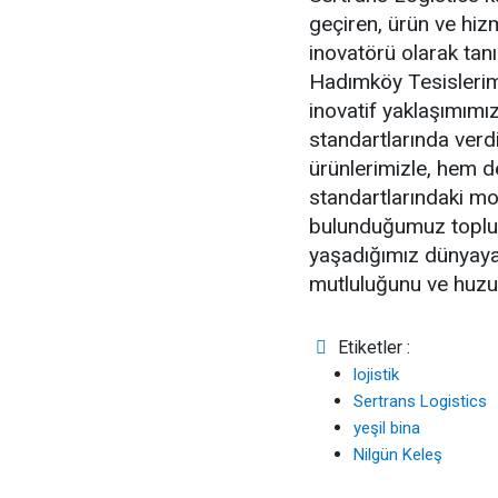
geçiren, ürün ve hiz
inovatörü olarak tanı
Hadımköy Tesislerimiz
inovatif yaklaşımımı
standartlarında verdi
ürünlerimizle, hem d
standartlarındaki mo
bulunduğumuz toplum
yaşadığımız dünyaya 
mutluluğunu ve huzu
Etiketler :
lojistik
Sertrans Logistics
yeşil bina
Nilgün Keleş