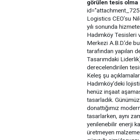
görülen tesis olma ö
id="attachment_7252"
Logistics CEO’su Nil
yılı sonunda hizmete
Hadımköy Tesisleri v
Merkezi A.B.D.’de b
tarafından yapılan d
Tasarımdaki Liderlik
derecelendirilen tesi
Keleş şu açıklamaları
Hadımköy’deki lojist
henüz inşaat aşamas
tasarladık. Günümüzde
donattığımız modern 
tasarlarken, aynı zam
yenilenebilir enerji 
üretmeyen malzemeler