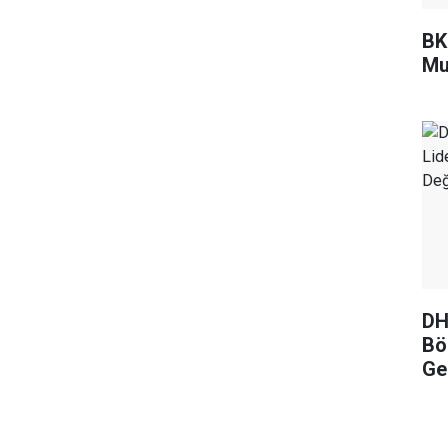
BKM
Mu
DH
Böl
Ge