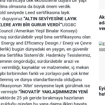
na varıncaya dek ekosisteme duyarlı bir yapı
 Bina olmasına da büyük önem verdik.
ld seviyede Leed sertifikasına layık
Ak
r duyuyoruz.
“ALTIN SEVİYESİNE LAYIK
ada
LERE AYRI BİR GURUR VERDİ”
USGBC
ve
Council /Amerikan Yeşil Binalar Konseyi)
uş sürdürülebilir yeşil bina sertifikasyonu olan
Energy and Efficiency Design / Enerji ve Çevre
rlik) bugün dünyadaki en yaygın, en güvenilir
Bina Sertifika Sistemi’dir. Hadımköy Tesislerimiz,
teminin öngördüğü; sürdürülebilir arazi ve
 verimliliği, kaynaklar ve malzemeler, iç mekan
ibi birbirinden farklı ve zorlayıcı pek çok kriter
lenmiş ve dünya standartlarında olduğunu
tifikasyonun ‘Altın’ seviyesine layık görülmek ise
Ey
 vermiştir.
“İNOVATİF YAKLAŞIMIMIZIN YENİ
ha
ektörde 25 yılı geride bırakmaya hazırlanan
urulduğu günden bu yana daima ilkleri hayata