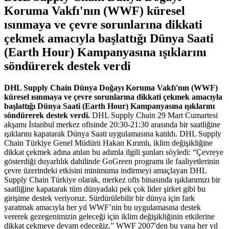
Koruma Vakfı'nın (WWF) küresel
ısınmaya ve çevre sorunlarına dikkati
çekmek amacıyla başlattığı Dünya Saati
(Earth Hour) Kampanyasına ışıklarını
söndürerek destek verdi
DHL Supply Chain Dünya Doğayı Koruma Vakfı'nın (WWF)
küresel ısınmaya ve çevre sorunlarına dikkati çekmek amacıyla
başlattığı Dünya Saati (Earth Hour) Kampanyasına ışıklarını
söndürerek destek verdi.
DHL Supply Chain 29 Mart Cumartesi
akşamı İstanbul merkez ofisinde 20:30-21:30 arasında bir saatliğine
ışıklarını kapatarak Dünya Saati uygulamasına katıldı. DHL Supply
Chain Türkiye Genel Müdürü Hakan Kırımlı, iklim değişikliğine
dikkat çekmek adına atılan bu adımla ilgili şunları söyledi: “Çevreye
gösterdiği duyarlılık dahilinde GoGreen programı ile faaliyetlerinin
çevre üzerindeki etkisini minimuma indirmeyi amaçlayan DHL
Supply Chain Türkiye olarak, merkez ofis binasında ışıklarımızı bir
saatliğine kapatarak tüm dünyadaki pek çok lider şirket gibi bu
girişime destek veriyoruz. Sürdürülebilir bir dünya için fark
yaratmak amacıyla her yıl WWF’nin bu uygulamasına destek
vererek gezegenimizin geleceği için iklim değişikliğinin etkilerine
dikkat çekmeye devam edeceğiz.”
WWF 2007'den bu yana her yıl