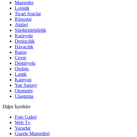
Manşetler
Lojistik
Ticari Araçlar
Röportaj
Aktüel
Sürdürülebilirlik
Karayolu
Denizcilik
Havacılık
Rapor
Çevre
Demiryolu
Otobüs
Lastik
Kamyon
Yan Sanayi
Otomotiv
Ulaştırma
Diğer İçerikler
Foto Galeri
Web Tv
Yazarlar
Gazete Manşetleri