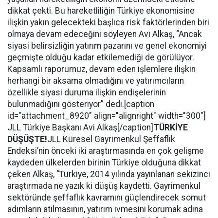
dikkat çekti. Bu hareketliliğin Türkiye ekonomisine
ilişkin yakın gelecekteki başlıca risk faktörlerinden biri
olmaya devam edeceğini söyleyen Avi Alkaş, “Ancak
siyasi belirsizliğin yatırım pazarını ve genel ekonomiyi
geçmişte olduğu kadar etkilemediği de görülüyor.
Kapsamlı raporumuz, devam eden işlemlere ilişkin
herhangi bir aksama olmadığını ve yatırımcıların
özellikle siyasi duruma ilişkin endişelerinin
bulunmadığını gösteriyor” dedi.[caption
id="attachment_8920" align="alignright" width="300"]
JLL Türkiye Başkanı Avi Alkaş[/caption]
TÜRKİYE
DÜŞÜŞTE!
JLL Küresel Gayrimenkul Şeffaflık
Endeksi’nin önceki iki araştırmasında en çok gelişme
kaydeden ülkelerden birinin Türkiye olduğuna dikkat
çeken Alkaş, “Türkiye, 2014 yılında yayınlanan sekizinci
araştırmada ne yazık ki düşüş kaydetti. Gayrimenkul
sektöründe şeffaflık kavramını güçlendirecek somut
adımların atılmasının, yatırım ivmesini korumak adına