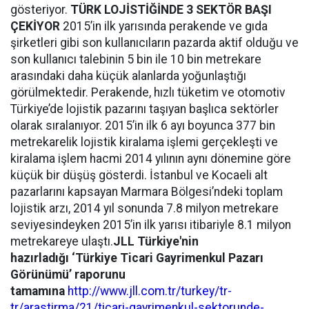
gösteriyor.
TÜRK LOJİSTİĞİNDE 3 SEKTÖR BAŞI
ÇEKİYOR
2015’in ilk yarısında perakende ve gıda
şirketleri gibi son kullanıcıların pazarda aktif olduğu ve
son kullanıcı talebinin 5 bin ile 10 bin metrekare
arasındaki daha küçük alanlarda yoğunlaştığı
görülmektedir. Perakende, hızlı tüketim ve otomotiv
Türkiye’de lojistik pazarını taşıyan başlıca sektörler
olarak sıralanıyor. 2015’in ilk 6 ayı boyunca 377 bin
metrekarelik lojistik kiralama işlemi gerçekleşti ve
kiralama işlem hacmi 2014 yılının aynı dönemine göre
küçük bir düşüş gösterdi. İstanbul ve Kocaeli alt
pazarlarını kapsayan Marmara Bölgesi’ndeki toplam
lojistik arzı, 2014 yıl sonunda 7.8 milyon metrekare
seviyesindeyken 2015’in ilk yarısı itibariyle 8.1 milyon
metrekareye ulaştı.
JLL Türkiye'nin
hazırladığı ‘Türkiye Ticari Gayrimenkul Pazarı
Görünümü’ raporunu
tamamına
http://www.jll.com.tr/turkey/tr-
tr/arastirma/21/ticari-gayrimenkul-sektorunde-