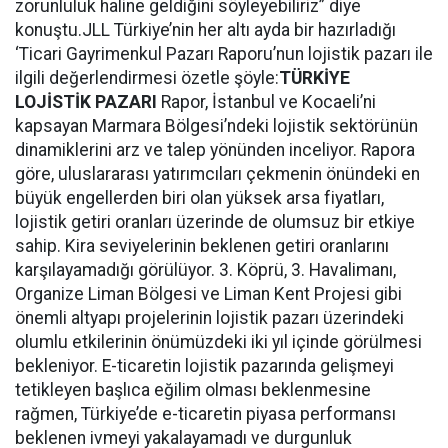
zorunluluk haline geldiğini söyleyebiliriz” diye
konuştu.JLL Türkiye’nin her altı ayda bir hazırladığı
‘Ticari Gayrimenkul Pazarı Raporu’nun lojistik pazarı ile
ilgili değerlendirmesi özetle şöyle:
TÜRKİYE
LOJİSTİK PAZARI
Rapor, İstanbul ve Kocaeli’ni
kapsayan Marmara Bölgesi’ndeki lojistik sektörünün
dinamiklerini arz ve talep yönünden inceliyor. Rapora
göre, uluslararası yatırımcıları çekmenin önündeki en
büyük engellerden biri olan yüksek arsa fiyatları,
lojistik getiri oranları üzerinde de olumsuz bir etkiye
sahip. Kira seviyelerinin beklenen getiri oranlarını
karşılayamadığı görülüyor. 3. Köprü, 3. Havalimanı,
Organize Liman Bölgesi ve Liman Kent Projesi gibi
önemli altyapı projelerinin lojistik pazarı üzerindeki
olumlu etkilerinin önümüzdeki iki yıl içinde görülmesi
bekleniyor. E-ticaretin lojistik pazarında gelişmeyi
tetikleyen başlıca eğilim olması beklenmesine
rağmen, Türkiye’de e-ticaretin piyasa performansı
beklenen ivmeyi yakalayamadı ve durgunluk