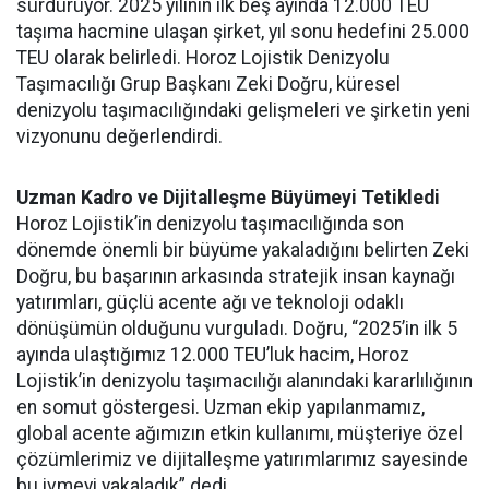
sürdürüyor. 2025 yılının ilk beş ayında 12.000 TEU
taşıma hacmine ulaşan şirket, yıl sonu hedefini 25.000
TEU olarak belirledi. Horoz Lojistik Denizyolu
Taşımacılığı Grup Başkanı Zeki Doğru, küresel
denizyolu taşımacılığındaki gelişmeleri ve şirketin yeni
vizyonunu değerlendirdi.
Uzman Kadro ve Dijitalle
ş
me Büyümeyi Tetikledi
Horoz Lojistik’in denizyolu taşımacılığında son
dönemde önemli bir büyüme yakaladığını belirten Zeki
Doğru, bu başarının arkasında stratejik insan kaynağı
yatırımları, güçlü acente ağı ve teknoloji odaklı
dönüşümün olduğunu vurguladı. Doğru, “2025’in ilk 5
ayında ulaştığımız 12.000 TEU’luk hacim, Horoz
Lojistik’in denizyolu taşımacılığı alanındaki kararlılığının
en somut göstergesi. Uzman ekip yapılanmamız,
global acente ağımızın etkin kullanımı, müşteriye özel
çözümlerimiz ve dijitalleşme yatırımlarımız sayesinde
bu ivmeyi yakaladık” dedi.