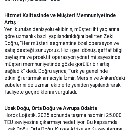
Hizmet Kalitesinde ve Mü
ş
teri Memnuniyetinde
Artı
ş
Yeni kurulan denizyolu ekibinin, müşteri ihtiyaçlarına
göre uzmanlık bazlı yapılandırıldığını belirten Zeki
Doğru, “Her müşteri segmentine özel operasyon ve
satış desteği sunuyoruz. Hızlı geri dönüş, şeffaf bilgi
paylaşımı ve proaktif operasyon yönetimi sayesinde
müşteri memnuniyetinde gözle görülür bir artış
sağladık” dedi. Doğru ayrıca, Türkiye genelinde
etkinliği artırmak amacıyla İzmir, Mersin ve Ankara’daki
şubelerini de uzman ekiplerle yeniden yapılandırarak
faaliyete geçirdiklerini vurguladı.
Uzak Do
ğ
u, Orta Do
ğ
u ve Avrupa Odakta
Horoz Lojistik, 2025 sonunda taşıma hacmini 25.000
TEU seviyesine çıkarmayı hedefliyor. Bu kapsamda
Uzak Doğu, Orta Doğu, Kuzey Afrika ve Kuzey Avrupa