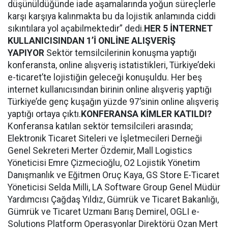
düşünüldüğünde iade aşamalarında yoğun süreçlerle
karşı karşıya kalınmakta bu da lojistik anlamında ciddi
sıkıntılara yol açabilmektedir” dedi.
HER 5 İNTERNET
KULLANICISINDAN 1’İ ONLİNE ALIŞVERİŞ
YAPIYOR
Sektör temsilcilerinin konuşma yaptığı
konferansta, online alışveriş istatistikleri, Türkiye’deki
e-ticaret’te lojistiğin geleceği konuşuldu. Her beş
internet kullanıcısından birinin online alışveriş yaptığı
Türkiye’de genç kuşağın yüzde 97’sinin online alışveriş
yaptığı ortaya çıktı.
KONFERANSA KİMLER KATILDI?
Konferansa katılan sektör temsilcileri arasında;
Elektronik Ticaret Siteleri ve İşletmecileri Derneği
Genel Sekreteri Merter Özdemir, Mall Logistics
Yöneticisi Emre Çizmecioğlu, O2 Lojistik Yönetim
Danışmanlık ve Eğitmen Oruç Kaya, GS Store E-Ticaret
Yöneticisi Selda Milli, LA Software Group Genel Müdür
Yardımcısı Çağdaş Yıldız, Gümrük ve Ticaret Bakanlığı,
Gümrük ve Ticaret Uzmanı Barış Demirel, OGLI e-
Solutions Platform Operasyonlar Direktörü Ozan Mert