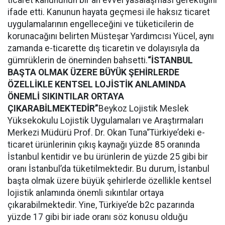
ticaret kanununun bir an evvel yasalaşması gerektiğini
ifade etti. Kanunun hayata geçmesi ile haksız ticaret
uygulamalarının engelleceğini ve tüketicilerin de
korunacağını belirten Müsteşar Yardımcısı Yücel, aynı
zamanda e-ticarette dış ticaretin ve dolayısıyla da
gümrüklerin de öneminden bahsetti.
“İSTANBUL
BAŞTA OLMAK ÜZERE BÜYÜK ŞEHİRLERDE
ÖZELLİKLE KENTSEL LOJİSTİK ANLAMINDA
ÖNEMLİ SIKINTILAR ORTAYA
ÇIKARABİLMEKTEDİR”
Beykoz Lojistik Meslek
Yüksekokulu Lojistik Uygulamaları ve Araştırmaları
Merkezi Müdürü Prof. Dr. Okan Tuna“Türkiye’deki e-
ticaret ürünlerinin çıkış kaynağı yüzde 85 oranında
İstanbul kentidir ve bu ürünlerin de yüzde 25 gibi bir
oranı İstanbul’da tüketilmektedir. Bu durum, İstanbul
başta olmak üzere büyük şehirlerde özellikle kentsel
lojistik anlamında önemli sıkıntılar ortaya
çıkarabilmektedir. Yine, Türkiye’de b2c pazarında
yüzde 17 gibi bir iade oranı söz konusu olduğu