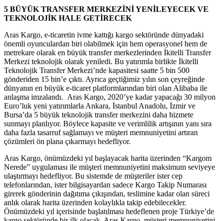
5 BÜYÜK TRANSFER MERKEZİNİ YENİLEYECEK VE
TEKNOLOJİK HALE GETİRECEK
Aras Kargo, e-ticaretin ivme kattığı kargo sektöründe dünyadaki
önemli oyunculardan biri olabilmek için hem operasyonel hem de
metrekare olarak en büyük transfer merkezlerinden İkitelli Transfer
Merkezi teknolojik olarak yeniledi. Bu yatırımla birlikte İkitelli
Teknolojik Transfer Merkezi’nde kapasitesi saatte 5 bin 500
gönderiden 15 bin’e çıktı. Ayrıca geçtiğimiz yılın son çeyreğinde
dünyanın en büyük e-ticaret platformlarından biri olan Alibaba ile
anlaşma imzalandı. Aras Kargo, 2020’ye kadar yapacağı 30 milyon
Euro’luk yeni yatırımlarla Ankara, İstanbul Anadolu, İzmir ve
Bursa’da 5 büyük teknolojik transfer merkezini daha hizmete
sunmayı planlıyor. Böylece kapasite ve verimlilik artışının yanı sıra
daha fazla tasarruf sağlamayı ve müşteri memnuniyetini artıran
çözümleri ön plana çıkarmayı hedefliyor.
Aras Kargo, önümüzdeki yıl başlayacak harita üzerinden “Kargom
Nerede” uygulaması ile müşteri memnuniyetini maksimum seviyeye
ulaştırmayı hedefliyor. Bu sistemde de müşteriler ister cep
telefonlarından, ister bilgisayardan sadece Kargo Takip Numarası
girerek gönderinin dağıtıma çıkışından, teslimine kadar olan süreci
anlık olarak harita üzerinden kolaylıkla takip edebilecekler.
Önümüzdeki yıl içerisinde başlatılması hedeflenen proje Türkiye’de
kargo sektöründe bir ilk olacak. Aras Kargo, müşteri memnuniyetini