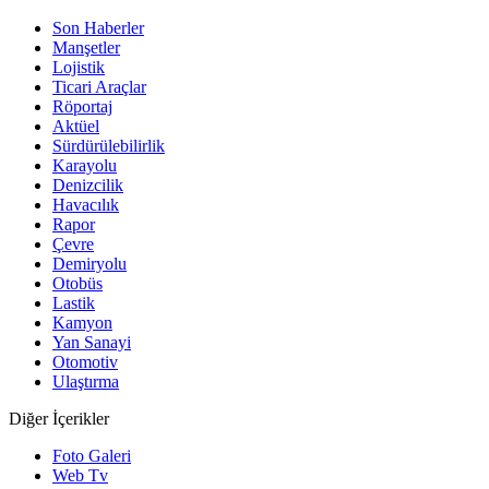
Son Haberler
Manşetler
Lojistik
Ticari Araçlar
Röportaj
Aktüel
Sürdürülebilirlik
Karayolu
Denizcilik
Havacılık
Rapor
Çevre
Demiryolu
Otobüs
Lastik
Kamyon
Yan Sanayi
Otomotiv
Ulaştırma
Diğer İçerikler
Foto Galeri
Web Tv