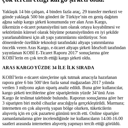
Yaklaşık 14 bin çalışan, 4 binden fazla araç, 29 transfer merkezi ve
günde yaklaşık 500 bin gönderi ile Türkiye’nin en geniş dağıtım
ağına sahip kargo şirketi konumunda yer alan Aras Kargo,
ülkemizin e-ticaret potansiyelini tam olarak ortaya koyabilmesi ve
sektörünün küresel olarak büyüme potansiyelinden en iyi şekilde
yararlanabilmesi için alt yapı yatırımlarını sürdürüyor. Son
dönemlerde özellikle teknoloji tarafındaki altyapı yatırımlarına
öncelik veren Aras Kargo, e-ticaret altyapı şirketi İdeaSoft tarafından
yayınlanan KOBİ E-Ticaret Raporu 2017' sonuçlarına göre
KOBİ’lerin en çok tercih ettiği kargo şirketi oldu.
ARAS KARGO YÜZDE 34 İLE İLK SIRADA
KOBİ’lerin e-ticaret süreçlerine ışık tutmak amacıyla hazırlanan
rapora göre 6 bin 500’den fazla sanal mağazadan 2017 yılında
verilen 3 milyonu aşkın sipariş analiz edildi. Buna göre kullanıcılar,
kargo şirketi tercihlerine göre siparişlerinin yüzde 34’ünü Aras
Kargo ile teslimat talebinde bulundu. Raporun sonuçlarına göre her
3 siparişten biri mobil cihazlar aracılığıyla gerçekleştirildi. Marmara;
internetten en çok alışveriş yapan bölge olurken, tüketicilerin
alışveriş için en çok pazartesi gününü tercih etti. Online siparişler
zamanlamalarına göre incelendiğinde ise kullanıcıların 14.00-16.00
saatleri arasında internetten alışveriş yapmayı tercih ettiği görüldü.