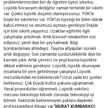
problemlerimizden biri de öğretim üyesi sıkıntısı.
Lojistik hocasıyım dediğiniz zaman temelde bir sıkıntı
var. Çünkü lojistik doçenti olamıyorsunuz. YÖK’le
böyle bir sıkıntımız var. YÖK’ün lojistiği bir bilim olarak
kabul etmesi ve önümüzü açması gerekiyor.Stajlar
için bile sıkıntı yaşıyoruz. Uzaktan eğitimle ilgili
çalışmalar artırılmalı. Artık küresel rekabetten söz
ediyoruz, yerel diye bir şey kalmadı. Bilgi
bombardımanı altındayız. Taşıma altyapıları sürekli
artık değişiyor. Son zamanda sürdürülebilirlik diye bir
kavram çıktı. Artık çevreci ve yeşil kısma lojistikte
dikkat edilmesi gerekiyor. Lojistik, lojistik okumayan
insanlarla bir yere getirilmeye çalışılıyor.Lojistik
mezunlarından ne beklenecek? Uzun vade biz şunları
bekliyoruz: Çok büyük kültür şokuna uğramamalı.
Yasal prosedürleri öğrenmeli. Lojistik sektörü
mezunu teknolojiyi bilmek zorunda, teknolojiyi iyi
bilmeli. Sektörde beklenmeyen şoklara dayanıklı
profesyonellere ihtiyaç var.”
MURAT KUMBARACI: