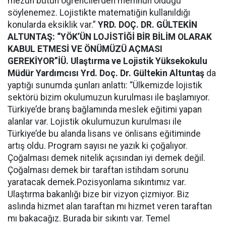
mezun bütün öğrencilerden memnun olduğu
söylenemez. Lojistikte matematiğin kullanıldığı
konularda eksiklik var.”
YRD. DOÇ. DR. GÜLTEKİN
ALTUNTAŞ: “YÖK’ÜN LOJİSTİĞİ BİR BİLİM OLARAK
KABUL ETMESİ VE ÖNÜMÜZÜ AÇMASI
GEREKİYOR”
İÜ. Ulaştırma ve Lojistik Yüksekokulu
Müdür Yardımcısı Yrd. Doç. Dr. Gültekin Altuntaş
da
yaptığı sunumda şunları anlattı: “Ülkemizde lojistik
sektörü bizim okulumuzun kurulması ile başlamıyor.
Türkiye’de branş bağlamında meslek eğitimi yapan
alanlar var. Lojistik okulumuzun kurulması ile
Türkiye’de bu alanda lisans ve önlisans eğitiminde
artış oldu. Program sayısı ne yazık ki çoğalıyor.
Çoğalması demek nitelik açısından iyi demek değil.
Çoğalması demek bir taraftan istihdam sorunu
yaratacak demek.Pozisyonlama sıkıntımız var.
Ulaştırma bakanlığı bize bir vizyon çizmiyor. Biz
aslında hizmet alan taraftan mı hizmet veren taraftan
mı bakacağız. Burada bir sıkıntı var. Temel