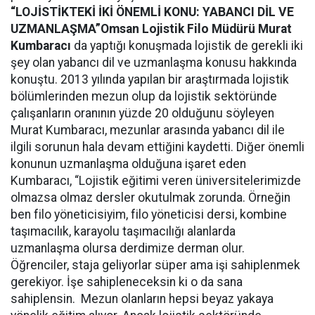
“LOJİSTİKTEKİ İKİ ÖNEMLİ KONU: YABANCI DİL VE
UZMANLAŞMA”
Omsan Lojistik Filo Müdürü Murat
Kumbaracı
da yaptığı konuşmada lojistik de gerekli iki
şey olan yabancı dil ve uzmanlaşma konusu hakkında
konuştu. 2013 yılında yapılan bir araştırmada lojistik
bölümlerinden mezun olup da lojistik sektöründe
çalışanların oranının yüzde 20 olduğunu söyleyen
Murat Kumbaracı, mezunlar arasında yabancı dil ile
ilgili sorunun hala devam ettiğini kaydetti. Diğer önemli
konunun uzmanlaşma olduğuna işaret eden
Kumbaracı, “Lojistik eğitimi veren üniversitelerimizde
olmazsa olmaz dersler okutulmak zorunda. Örneğin
ben filo yöneticisiyim, filo yöneticisi dersi, kombine
taşımacılık, karayolu taşımacılığı alanlarda
uzmanlaşma olursa derdimize derman olur.
Öğrenciler, staja geliyorlar süper ama işi sahiplenmek
gerekiyor. İşe sahipleneceksin ki o da sana
sahiplensin. Mezun olanların hepsi beyaz yakaya