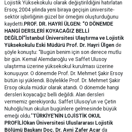
Lojistik Yüksekokulu olarak değiştirildiğini hatırlatan
Ersoy, 2004 yılında yeni biraya geçişin üniversite-
sektör işbirliğinin güzel bir örneğini oluşturduğunu
kaydetti.
PROF. DR. HAYRİ ÜLGEN: “O DÖNEMDE
HANGİ DERSLERİ KOYACAĞIZ BELLİ
DEĞİLDİ”
İstanbul Üniversitesi Ulaştırma ve Lojistik
Yüksekokulu Eski Müdürü Prof. Dr. Hayri Ülgen
de
şöyle konuştu: “Bugün benim için son derece mutlu
bir gün. Kemal Alemdaroğlu ve Saffet Ulusoy
ulaştırma üzerine yüksekokul kurulması üzerine
konuşuyor. O dönemde Prof. Dr. Mehmet Şakir Ersoy
bütün işi yüklendi. Böylelikle Prof. Dr. Mehmet Şakir
Ersoy okula müdür olarak atandı. O dönemde hangi
dersleri koyacağız belli değildi. Alan dersleri
vermemiz gerekiyordu. Saffet Ulusoy’un ve Çetin
Nuhoğlu’nun okulun bugünlere gelmesinde büyük
emeği oldu.”
TÜRKİYE’NİN LOJİSTİK OKUL
PROFİLİ
Okan Üniversitesi Uluslararası Lojistik
Bölümü Başkanı Doç. Dr. Avni Zafer Acar
da