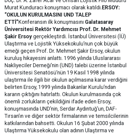
Doç. Dr. A. Zafer Acar ve Omsan Lojistik Filo Müdürü
Murat Kunduracı konuşmacı olarak katıldı.
ERSOY:
“OKULUN KURULMASINI UND TALEP
ETTİ”
Konferansın ilk konuşmasını
Galatasaray
Üniversitesi Rektör Yardımcısı Prof. Dr. Mehmet
Şakir Ersoy
gerçekleştirdi. İstanbul Üniversitesi (İÜ)
Ulaştırma ve Lojistik Yüksekokulu’nun çok büyük
emeği geçen Prof. Dr. Mehmet Şakir Ersoy, okulun
kuruluş hikayesini anlattı. 1996 yılında Uluslararası
Nakliyeciler Derneği’nin (UND) talebi üzerine İstanbul
Üniversitesi Senatösü’nün 19 Kasıl 1998 yılında
ulaştırma ile ilgili bir okulun açılmasına karar verdiğini
belirten Ersoy, 1999 yılında Bakanlar Kurulu’ndan
kararın çıktığını hatırlattı. Okulun kurulmasında çok
önemli zorlukların çekildiğini ifade eden Ersoy,
konuşmasında UND’nin, Serdar Aydıntuğ’un, DAF-
Tırsan’ın ve diğer sektör firmalarının ve temsilcilerinin
katkılarından bahsetti. Okulun 16 Şubat 2000 yılında
Ulaştırma Yüksekokulu olan adının Ulaştırma ve