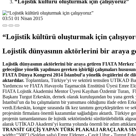
“Lojistik kültürü oluşturmak için çalışıyoruz”
03:51
01 Nisan 2015
“Lojistik kültürü oluşturmak için çalışıyo
Lojistik dünyasının aktörlerini bir araya 
Lojistik dünyasının aktörlerini bir araya getiren FIATA Merkez To
geleceğine yönelik yapılması gereken işbirliği çalışmaları hus
FIATA Dünya Kongresi 2014 İstanbul’a yönelik övgülerini de dile 
aktardılar.
Toplantılara, Türkiye’yi ve sektörü temsilen UTİKAD 
Yardımcısı ve FIATA Havayolu Taşımacılık Enstitüsü Üyesi Emre
FIATA Lojistik Akademisi Mentor Üyesi Kayıhan Özdemir Turan, F
Başkanı Turgut Erkeskin, dernek olarak kuruluşundan bu yana gerek yu
İstanbul’un da bu çalışmaların bir yansıması olduğunu ifade eden Er
verdi.Erkeskin, kongre sırasında ilk kez tanıtımı gerçekleştirilen ve se
projesinin firmalara önemli kazanımlar sağladığını aktardı. Türkiye 
projenin tamamlanması ile lojistik sektöründeki sürdürülebilirlik algı
alarak UTİKAD Akademi’yi kurma yolunda önemli bir adım attıklarını ha
TRANSİT GEÇİŞ YAPAN TÜRK PLAKALI ARAÇLARA 
width="500"] (Soldan sağa) Emre Eldener - Cavit Uğur - Turgut Erke