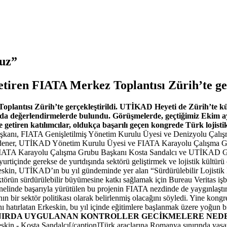
ruz”
getiren FIATA Merkez Toplantısı Zürih’te ger
plantısı Zürih’te gerçekleştirildi. UTİKAD Heyeti de Zürih’te küres
usunda değerlendirmelerde bulundu. Görüşmelerde, geçtiğimiz Ekim 
getiren katılımcılar, oldukça başarılı geçen kongrede Türk lojisti
Başkanı, FIATA Genişletilmiş Yönetim Kurulu Üyesi ve Denizyolu Ça
 Eldener, UTİKAD Yönetim Kurulu Üyesi ve FIATA Karayolu Çalışma
IATA Karayolu Çalışma Grubu Başkanı Kosta Sandalcı ve UTİKAD Ge
rtiçinde gerekse de yurtdışında sektörü geliştirmek ve lojistik kültür
keskin, UTİKAD’ın bu yıl gündeminde yer alan “Sürdürülebilir Lojisti
ktörün sürdürülebilir büyümesine katkı sağlamak için Bureau Veritas işbir
genelinde başarıyla yürütülen bu projenin FIATA nezdinde de yaygınlaştı
sının bir sektör politikası olarak belirlenmiş olacağını söyledi. Yine 
tırlatan Erkeskin, bu yıl içinde eğitimlere başlanmak üzere yoğun bir 
SINIRDA UYGULANAN KONTROLLER GECİKMELERE NED
skin - Kosta Sandalcı[/caption]Türk araçlarına Romanya sınırında yaş