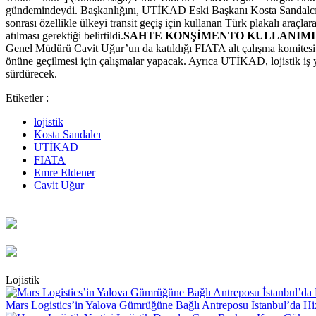
gündemindeydi. Başkanlığını, UTİKAD Eski Başkanı Kosta Sandalcı
sonrası özellikle ülkeyi transit geçiş için kullanan Türk plakalı araçla
atılması gerektiği belirtildi.
SAHTE KONŞİMENTO KULLANIMI
Genel Müdürü Cavit Uğur’un da katıldığı FIATA alt çalışma komitesi
önüne geçilmesi için çalışmalar yapacak. Ayrıca UTİKAD, lojistik iş 
sürdürecek.
Etiketler :
lojistik
Kosta Sandalcı
UTİKAD
FIATA
Emre Eldener
Cavit Uğur
Lojistik
Mars Logistics’in Yalova Gümrüğüne Bağlı Antreposu İstanbul’da Hi