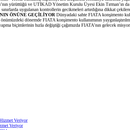
’nın yürüttüğü ve UTİKAD Yönetim Kurulu Üyesi Ekin Tırman’ın da ü
ra sınırlarda uygulanan kontrollerin gecikmeleri artırdığına dikkat çekile
NIN ÖNÜNE GEÇİLİYOR
Dünyadaki sahte FIATA konşimento kulla
 önümüzdeki dönemde FIATA konşimento kullanımının yaygınlaştırılması
yapma biçimlerinin hızla değiştiği çağımızda FIATA’nın gelecek misyon
zmet Veriyor