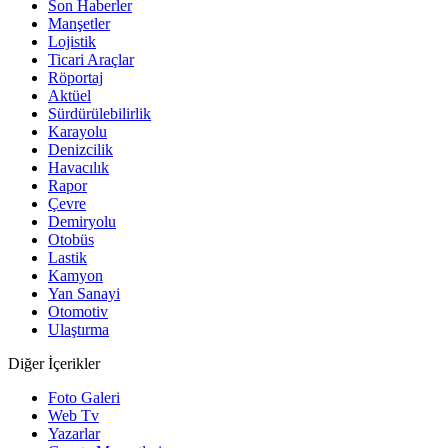
Son Haberler
Manşetler
Lojistik
Ticari Araçlar
Röportaj
Aktüel
Sürdürülebilirlik
Karayolu
Denizcilik
Havacılık
Rapor
Çevre
Demiryolu
Otobüs
Lastik
Kamyon
Yan Sanayi
Otomotiv
Ulaştırma
Diğer İçerikler
Foto Galeri
Web Tv
Yazarlar