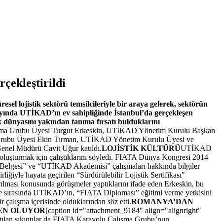
çekleştirildi
el lojistik sektörü temsilcileriyle bir araya gelerek, sektörün
ayında UTİKAD’ın ev sahipliğinde İstanbul’da gerçekleşen
k dünyasını yakından tanıma fırsatı bulduklarını
lışma Grubu Üyesi Turgut Erkeskin, UTİKAD Yönetim Kurulu Başkan
 Grubu Üyesi Ekin Tırman, UTİKAD Yönetim Kurulu Üyesi ve
nel Müdürü Cavit Uğur katıldı.
LOJİSTİK KÜLTÜRÜ
UTİKAD
ü oluşturmak için çalıştıklarını söyledi. FIATA Dünya Kongresi 2014
k Belgesi” ve “UTİKAD Akademisi” çalışmaları hakkında bilgiler
liğiyle hayata geçirilen “Sürdürülebilir Lojistik Sertifikası"
rılması konusunda görüşmeler yaptıklarını ifade eden Erkeskin, bu
kongre sırasında UTİKAD’ın, “FIATA Diploması” eğitimi verme yetkisini
çalışma içerisinde olduklarından söz etti.
ROMANYA’DAN
EN OLUYOR
[caption id="attachment_9184" align="alignright"
atılan sıkıntılar da FIATA Karayolu Çalışma Grubu’nun