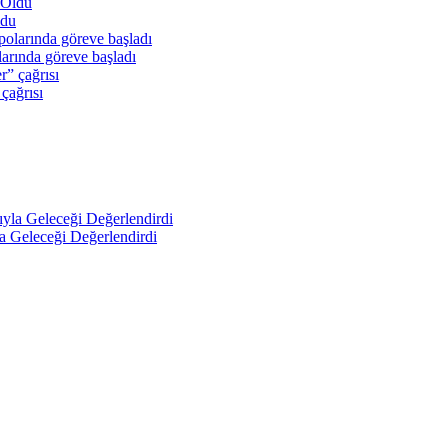
ldu
arında göreve başladı
 çağrısı
a Geleceği Değerlendirdi