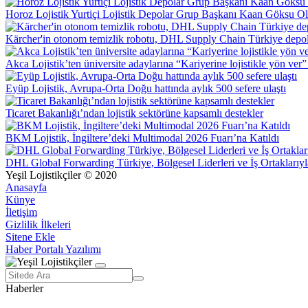
Horoz Lojistik Yurtiçi Lojistik Depolar Grup Başkanı Kaan Göksu O
Kärcher'in otonom temizlik robotu, DHL Supply Chain Türkiye depol
Akca Lojistik’ten üniversite adaylarına “Kariyerine lojistikle yön ver”
Eyüp Lojistik, Avrupa-Orta Doğu hattında aylık 500 sefere ulaştı
Ticaret Bakanlığı’ndan lojistik sektörüne kapsamlı destekler
BKM Lojistik, İngiltere’deki Multimodal 2026 Fuarı’na Katıldı
DHL Global Forwarding Türkiye, Bölgesel Liderleri ve İş Ortaklarıyl
Yeşil Lojistikçiler © 2020
Anasayfa
Künye
İletişim
Gizlilik İlkeleri
Sitene Ekle
Haber Portalı Yazılımı
Haberler