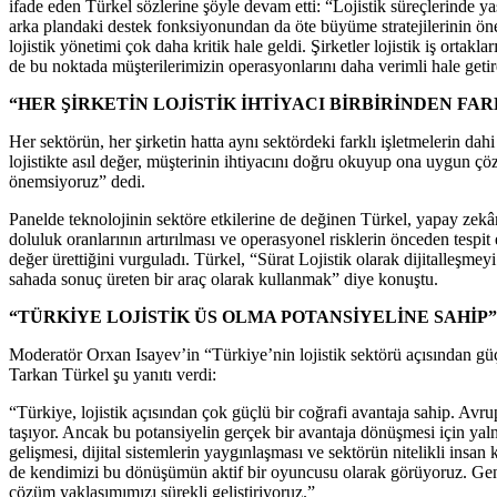
ifade eden Türkel sözlerine şöyle devam etti: “Lojistik süreçlerinde ya
arka plandaki destek fonksiyonundan da öte büyüme stratejilerinin öneml
lojistik yönetimi çok daha kritik hale geldi. Şirketler lojistik iş orta
de bu noktada müşterilerimizin operasyonlarını daha verimli hale getir
“HER ŞİRKETİN LOJİSTİK İHTİYACI BİRBİRİNDEN FAR
Her sektörün, her şirketin hatta aynı sektördeki farklı işletmelerin da
lojistikte asıl değer, müşterinin ihtiyacını doğru okuyup ona uygun 
önemsiyoruz” dedi.
Panelde teknolojinin sektöre etkilerine de değinen Türkel, yapay zekân
doluluk oranlarının artırılması ve operasyonel risklerin önceden tespit
değer ürettiğini vurguladı. Türkel, “Sürat Lojistik olarak dijitalleşm
sahada sonuç üreten bir araç olarak kullanmak” diye konuştu.
“TÜRKİYE LOJİSTİK ÜS OLMA POTANSİYELİNE SAHİP”
Moderatör Orxan Isayev’in “Türkiye’nin lojistik sektörü açısından güç
Tarkan Türkel şu yanıtı verdi:
“Türkiye, lojistik açısından çok güçlü bir coğrafi avantaja sahip. Avru
taşıyor. Ancak bu potansiyelin gerçek bir avantaja dönüşmesi için yal
gelişmesi, dijital sistemlerin yaygınlaşması ve sektörün nitelikli insa
de kendimizi bu dönüşümün aktif bir oyuncusu olarak görüyoruz. Genç bi
çözüm yaklaşımımızı sürekli geliştiriyoruz.”