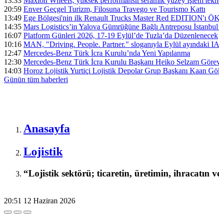
13:33
Maxion Wheels, yüksek performanslı seramik yüzey işlem tek
20:59
Enver Geçgel Turizm, Filosuna Travego ve Tourismo Kattı
13:49
Ege Bölgesi'nin ilk Renault Trucks Master Red EDITION'ı ÖKN 
14:35
Mars Logistics’in Yalova Gümrüğüne Bağlı Antreposu İstanbul
16:07
Platform Günleri 2026, 17-19 Eylül’de Tuzla’da Düzenlenecek
10:16
MAN, "Driving. People. Partner." sloganıyla Eylül ayındaki I
12:47
Mercedes-Benz Türk İcra Kurulu’nda Yeni Yapılanma
12:30
Mercedes-Benz Türk İcra Kurulu Başkanı Heiko Selzam Görev
14:03
Horoz Lojistik Yurtiçi Lojistik Depolar Grup Başkanı Kaan G
Günün tüm
haberleri
Anasayfa
Lojistik
“Lojistik sektörü; ticaretin, üretimin, ihracatın 
20:51
12 Haziran 2026