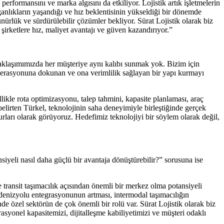
erformansını ve marka algısını da etkiliyor. Lojistik artık işletmelerin
lganlıkların yaşandığı ve hız beklentisinin yükseldiği bir dönemde
rünürlük ve sürdürülebilir çözümler bekliyor. Sürat Lojistik olarak biz
şirketlere hız, maliyet avantajı ve güven kazandırıyor.”
m yaklaşımımızda her müşteriye aynı kalıbı sunmak yok. Bizim için
operasyonuna dokunan ve ona verimlilik sağlayan bir yapı kurmayı
likle rota optimizasyonu, talep tahmini, kapasite planlaması, araç
belirten Türkel, teknolojinin saha deneyimiyle birleştiğinde gerçek
urları olarak görüyoruz. Hedefimiz teknolojiyi bir söylem olarak değil,
iyeli nasıl daha güçlü bir avantaja dönüştürebilir?” sorusuna ise
e transit taşımacılık açısından önemli bir merkez olma potansiyeli
 denizyolu entegrasyonunun artması, intermodal taşımacılığın
nde özel sektörün de çok önemli bir rolü var. Sürat Lojistik olarak biz
syonel kapasitemizi, dijitalleşme kabiliyetimizi ve müşteri odaklı