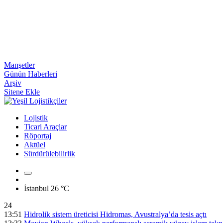
Manşetler
Günün Haberleri
Arşiv
Sitene Ekle
Lojistik
Ticari Araçlar
Röportaj
Aktüel
Sürdürülebilirlik
İstanbul
26 °C
24
13:51
Hidrolik sistem üreticisi Hidromas, Avustralya’da tesis açtı