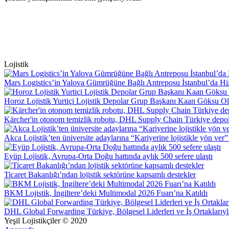
Lojistik
Mars Logistics’in Yalova Gümrüğüne Bağlı Antreposu İstanbul’da Hi
Horoz Lojistik Yurtiçi Lojistik Depolar Grup Başkanı Kaan Göksu O
Kärcher'in otonom temizlik robotu, DHL Supply Chain Türkiye depol
Akca Lojistik’ten üniversite adaylarına “Kariyerine lojistikle yön ver”
Eyüp Lojistik, Avrupa-Orta Doğu hattında aylık 500 sefere ulaştı
Ticaret Bakanlığı’ndan lojistik sektörüne kapsamlı destekler
BKM Lojistik, İngiltere’deki Multimodal 2026 Fuarı’na Katıldı
DHL Global Forwarding Türkiye, Bölgesel Liderleri ve İş Ortaklarıyl
Yeşil Lojistikçiler © 2020