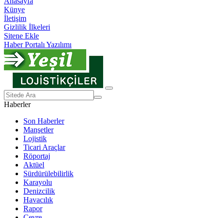
Anasayfa
Künye
İletişim
Gizlilik İlkeleri
Sitene Ekle
Haber Portalı Yazılımı
Haberler
Son Haberler
Manşetler
Lojistik
Ticari Araçlar
Röportaj
Aktüel
Sürdürülebilirlik
Karayolu
Denizcilik
Havacılık
Rapor
Çevre