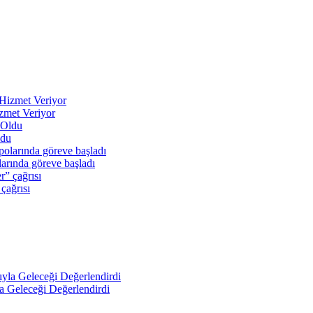
zmet Veriyor
ldu
arında göreve başladı
 çağrısı
a Geleceği Değerlendirdi