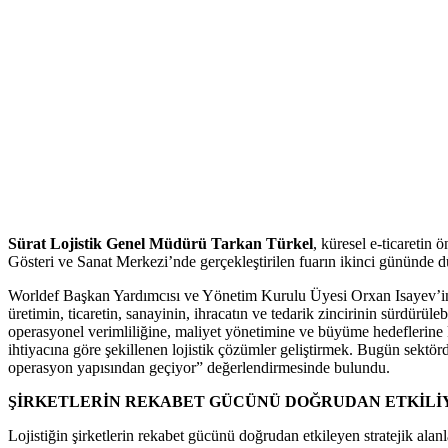
Sürat Lojistik Genel Müdürü Tarkan Türkel
, küresel e-ticaretin
Gösteri ve Sanat Merkezi’nde gerçekleştirilen fuarın ikinci gününde
Worldef Başkan Yardımcısı ve Yönetim Kurulu Üyesi Orxan Isayev’in mod
üretimin, ticaretin, sanayinin, ihracatın ve tedarik zincirinin sürdürül
operasyonel verimliliğine, maliyet yönetimine ve büyüme hedeflerine ka
ihtiyacına göre şekillenen lojistik çözümler geliştirmek. Bugün sektör
operasyon yapısından geçiyor” değerlendirmesinde bulundu.
ŞİRKETLERİN REKABET GÜCÜNÜ DOĞRUDAN ETKİLİ
Lojistiğin şirketlerin rekabet gücünü doğrudan etkileyen stratejik ala