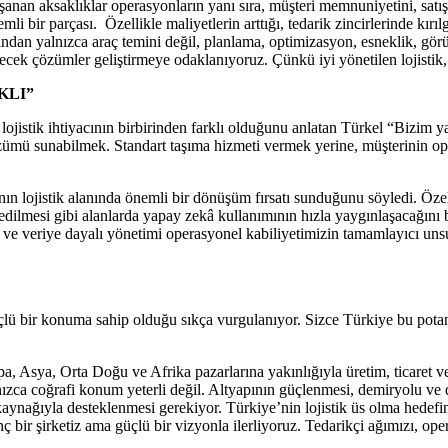
şanan aksaklıklar operasyonların yanı sıra, müşteri memnuniyetini, satış p
i bir parçası. Özellikle maliyetlerin arttığı, tedarik zincirlerinde kırı
klarından yalnızca araç temini değil, planlama, optimizasyon, esneklik, gö
ecek çözümler geliştirmeye odaklanıyoruz. Çünkü iyi yönetilen lojistik, 
KLI”
hi lojistik ihtiyacının birbirinden farklı olduğunu anlatan Türkel “Bizi
çözümü sunabilmek. Standart taşıma hizmeti vermek yerine, müşterinin 
ın lojistik alanında önemli bir dönüşüm fırsatı sunduğunu söyledi. Özel
 edilmesi gibi alanlarda yapay zekâ kullanımının hızla yaygınlaşacağını 
eyi ve veriye dayalı yönetimi operasyonel kabiliyetimizin tamamlayıcı uns
lü bir konuma sahip olduğu sıkça vurgulanıyor. Sizce Türkiye bu potans
pa, Asya, Orta Doğu ve Afrika pazarlarına yakınlığıyla üretim, ticaret v
nızca coğrafi konum yeterli değil. Altyapının güçlenmesi, demiryolu ve
n kaynağıyla desteklenmesi gerekiyor. Türkiye’nin lojistik üs olma hedefi
r şirketiz ama güçlü bir vizyonla ilerliyoruz. Tedarikçi ağımızı, opera