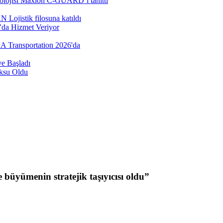
nolojisi Maxion C-GUARD’ı tanıttı
Lojistik filosuna katıldı
’da Hizmet Veriyor
AA Transportation 2026'da
e Başladı
öksu Oldu
ve büyümenin stratejik taşıyıcısı oldu”