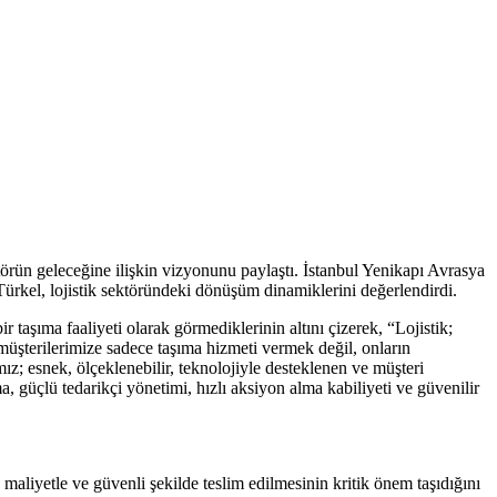
örün geleceğine ilişkin vizyonunu paylaştı. İstanbul Yenikapı Avrasya
ürkel, lojistik sektöründeki dönüşüm dinamiklerini değerlendirdi.
aşıma faaliyeti olarak görmediklerinin altını çizerek, “Lojistik;
z müşterilerimize sadece taşıma hizmeti vermek değil, onların
ız; esnek, ölçeklenebilir, teknolojiyle desteklenen ve müşteri
, güçlü tedarikçi yönetimi, hızlı aksiyon alma kabiliyeti ve güvenilir
maliyetle ve güvenli şekilde teslim edilmesinin kritik önem taşıdığını