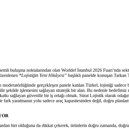
 önemli buluşma noktalarından olan Worldef İstanbul 2026 Fuarı’nda sekt
 düzenlenen
“
Lojistiğin Yeni Hikâyesi”
başlıklı panelde konuşan Tarkan T
eratörlüğünde gerçekleşen panele katılan Türkel, lojistiği sadece bir t
ebilir şekilde işlemesini sağlayan stratejik bir alan. Bu nedenle hedefimi
tkı sağlayan güvenilir bir iş ortağı olmak. Sürat Lojistik olarak odağım
de fark yaratmanın yolu sadece araç kapasitesinden değil, doğru planlama
YOR
nlardan biri olduğuna da dikkat çekerek, ürünlerin doğru zamanda, doğru 