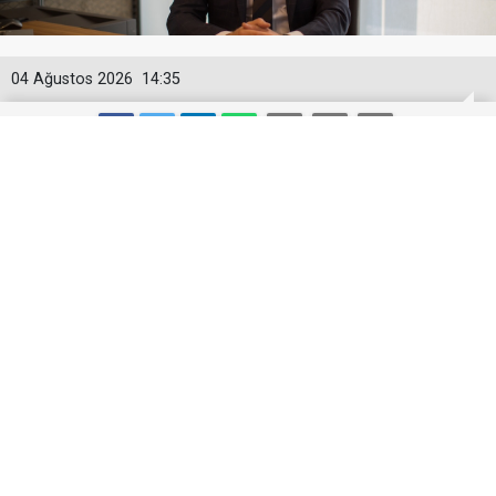
04 Ağustos 2026
14:35
Mars Logistics’in Yalova Gümrüğüne
Bağlı Antreposu İstanbul’da Hizmet
Veriyor
Mars Logistics’in Yalova Gümrüğüne Bağlı
Antreposu İstanbul’da Hizmet Veriyor
Lojistik sektöründe entegre çözümleriyle öne çıkan
Mars Logistics, İstanbul Tuzla’daki 10.452