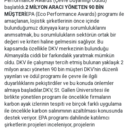
Performance Awards (Çevre Duyarlılığı Ödülü)
başlatıldı.
2 MİLYON ARACI YÖNETEN 90 BİN
MÜŞTERİ
EPA (Eco Performance Awards) programı ile
amaçlanan, lojistik şirketlerinin önce içinde
bulunduğumuz dünyaya karşı sorumluluklarını
anımsatmak, bu sorumlulukların sektörün ortak bir
değeri ve kriteri haline gelmesini sağlıyor. Bu
kapsamda özellikle DKV merkezinin bulunduğu
Almanya’da ciddi bir farkındalık yaratmak mümkün
oldu. DKV ile çalışmayı tercih etmiş bulunan yaklaşık 2
milyon aracı yöneten 90 bin müşteri DKV’nin düzenli
yayınları ve ödül programı ile çevre ile ilgili
duyarlılıklarını pekiştirdiler ve bu konuda önlemler
almaya başladılar.DKV, St. Gallen Üniversitesi ile
birlikte yönetilen program ile öncelikle firmaların
karbon ayak izlerinin tespiti ve birçok farklı uygulama
ile öncelikle karbon salınımının azaltılması konusunda
destek veriyor. EPA programı dahilinde katılımcı
şirketlerin projeleri inceleniyor, projelerin