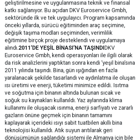
geliştirilmesine ve uygulanmasına teknik ve finansal
katkı sağlanıyor. Bu açıdan DKV Euroservice Gmbh,
sektöründe ilk ve tek uygulayıcı. Program kapsamında
önceki yıllarda, sürücü eğitiminden araç seçimine,
değişik taşıma modları seçiminden, verimlilik
eğitimine birçok proje desteklendi ve uygulamaya
alındı.
2011’DE YEŞİL BİNASI’NA TAŞINDI
DKV
Euroservice Gmbh, kendi operasyonları ile ilgili olarak
da risk analizlerini yaptıktan sonra kendi ‘yeşil bina’sına
2011 yılında taşındı. Bina, gün ışığından en fazla
yaralanacak şekilde tasarlandı ve aydınlatma ile oluşan
ısı üretimi ve enerji, tüketimi minimize edildi. Isıtma
ve soğutma için binanın altında bulunan sıcak ve
soğuk su kaynakları kullanıldı. Yaz aylarında klima
kullanımı ile oluşacak ısınma, enerji sarfiyatı ve zararlı
gazların önüne geçmek için binanın tamamını
kaplayarak içerideki ısıyı sabit tuatbilen akıllı bina
teknolojisi kullanıldı. Atık suyun arıtılarak geri
dönüşümünün sağlandığı sistemi ile Almanya için bile