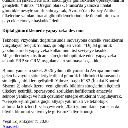
odaklanan şirket, Sete ofisi aracılığıyla gümrükleme operasyonlarını
genişletti. Yılmaz, “Oregon olarak, Fransa'da yalnızca ithalat
gümrüklemesiyle sınırlı kalmayarak, Avrupa’dan Kuzey Afrika
ülkelerine yapılan ihracat gümrüklemelerinde de önemli bir pazar
payı elde etmeye başladık” dedi.
Dijital gümrüklemede yapay zeka devrimi
Teknoloji vizyonları doğrultusunda inovasyona öncelik verdiklerini
vurgulayan Selçuk Yılmaz, şu bilgileri verdi: “Dijital gümrük
yazılımlarında yapay zeka kullanımını üst seviyeye taşıdık.
Müşterilerimize dış ticaret süreçlerini optimize eden yapay zeka
tabanlı ERP ve CRM uygulamaları sunmaya başladık.”
Bunun yanı sıra şirket, 2026 yılının ilk yarısında Avrupa’nın önde
gelen havayolu şirketleriyle dijital gümrük bildirimleri konusunda
stratejik iş birlikleri geliştirdi. Yılmaz, başta ICS2 (İthalat Kontrol
Sistemi 2) olmak üzere, yeni gümrük bildirim süreçlerinin üçüncü
ülkelere getirdiği operasyonel zorlukları hafifletmek amacıyla
sektöre yenilikçi ve hızlı çözümler entegre ettiklerini vurgulayarak,
“Gerçekleştirdiğimiz güçlü altyapı yatırımları ve teknolojik
atılımlarla krizleri fırsata çevirerek, 2026 yılının ikinci yarısına da
büyük bir umut ve ivmeyle giriyoruz” diye konuştu.
Yeşil Lojistikçiler © 2020
Anasayfa