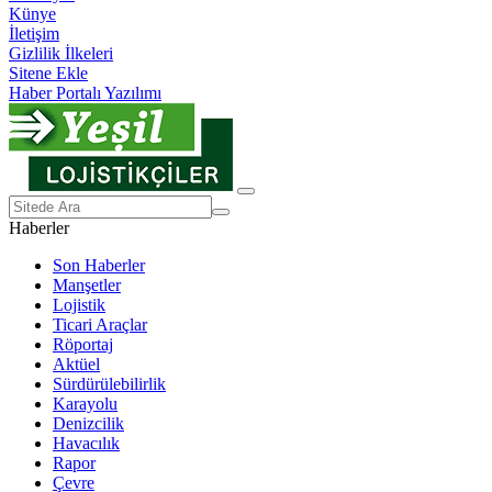
Künye
İletişim
Gizlilik İlkeleri
Sitene Ekle
Haber Portalı Yazılımı
Haberler
Son Haberler
Manşetler
Lojistik
Ticari Araçlar
Röportaj
Aktüel
Sürdürülebilirlik
Karayolu
Denizcilik
Havacılık
Rapor
Çevre