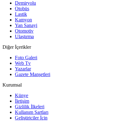
Demiryolu
Otobüs
Lastik
Kamyon
Yan Sanayi
Otomotiv
Ulaştırma
Diğer İçerikler
Foto Galeri
Web Tv
Yazarlar
Gazete Manşetleri
Kurumsal
Künye
İletişim
Gizlilik İlkeleri
Kullanım Şartları
Geliştiriciler İçin