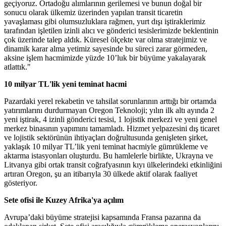
geçiyoruz. Ortadoğu alımlarının gerilemesi ve bunun doğal bir
sonucu olarak ülkemiz üzerinden yapılan transit ticaretin
yavaşlaması gibi olumsuzluklara rağmen, yurt dışı iştiraklerimiz
tarafından işletilen izinli alıcı ve gönderici tesislerimizde beklentinin
çok üzerinde talep aldık. Küresel ölçekte var olma stratejimiz ve
dinamik karar alma yetimiz sayesinde bu süreci zarar görmeden,
aksine işlem hacmimizde yüzde 10’luk bir büyüme yakalayarak
atlattık."
10 milyar TL'lik yeni teminat hacmi
Pazardaki yerel rekabetin ve tahsilat sorunlarının arttığı bir ortamda
yatırımlarını durdurmayan Oregon Teknoloji; yılın ilk altı ayında 2
yeni iştirak, 4 izinli gönderici tesisi, 1 lojistik merkezi ve yeni genel
merkez binasının yapımını tamamladı. Hizmet yelpazesini dış ticaret
ve lojistik sektörünün ihtiyaçları doğrultusunda genişleten şirket,
yaklaşık 10 milyar TL’lik yeni teminat hacmiyle gümrükleme ve
aktarma istasyonları oluşturdu. Bu hamlelerle birlikte, Ukrayna ve
Litvanya gibi ortak transit coğrafyasının kıyı ülkelerindeki etkinliğini
artıran Oregon, şu an itibarıyla 30 ülkede aktif olarak faaliyet
gösteriyor.
Sete ofisi ile Kuzey Afrika'ya açılım
Avrupa’daki büyüme stratejisi kapsamında Fransa pazarına da