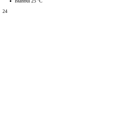
İstanbul
25 °C
24