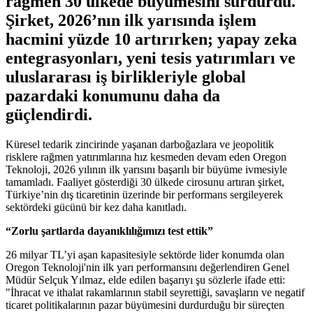
rağmen 30 ülkede büyümesini sürdürdü.
Şirket, 2026’nın ilk yarısında işlem
hacmini yüzde 10 artırırken; yapay zeka
entegrasyonları, yeni tesis yatırımları ve
uluslararası iş birlikleriyle global
pazardaki konumunu daha da
güçlendirdi.
Küresel tedarik zincirinde yaşanan darboğazlara ve jeopolitik
risklere rağmen yatırımlarına hız kesmeden devam eden Oregon
Teknoloji, 2026 yılının ilk yarısını başarılı bir büyüme ivmesiyle
tamamladı. Faaliyet gösterdiği 30 ülkede cirosunu artıran şirket,
Türkiye’nin dış ticaretinin üzerinde bir performans sergileyerek
sektördeki gücünü bir kez daha kanıtladı.
“Zorlu şartlarda dayanıklılığımızı test ettik”
26 milyar TL’yi aşan kapasitesiyle sektörde lider konumda olan
Oregon Teknoloji'nin ilk yarı performansını değerlendiren Genel
Müdür Selçuk Yılmaz, elde edilen başarıyı şu sözlerle ifade etti:
"İhracat ve ithalat rakamlarının stabil seyrettiği, savaşların ve negatif
ticaret politikalarının pazar büyümesini durdurduğu bir süreçten