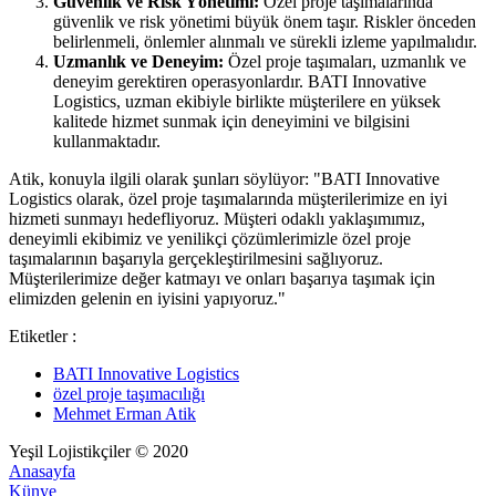
Güvenlik ve Risk Yönetimi:
Özel proje taşımalarında
güvenlik ve risk yönetimi büyük önem taşır. Riskler önceden
belirlenmeli, önlemler alınmalı ve sürekli izleme yapılmalıdır.
Uzmanlık ve Deneyim:
Özel proje taşımaları, uzmanlık ve
deneyim gerektiren operasyonlardır. BATI Innovative
Logistics, uzman ekibiyle birlikte müşterilere en yüksek
kalitede hizmet sunmak için deneyimini ve bilgisini
kullanmaktadır.
Atik, konuyla ilgili olarak şunları söylüyor: "BATI Innovative
Logistics olarak, özel proje taşımalarında müşterilerimize en iyi
hizmeti sunmayı hedefliyoruz. Müşteri odaklı yaklaşımımız,
deneyimli ekibimiz ve yenilikçi çözümlerimizle özel proje
taşımalarının başarıyla gerçekleştirilmesini sağlıyoruz.
Müşterilerimize değer katmayı ve onları başarıya taşımak için
elimizden gelenin en iyisini yapıyoruz."
Etiketler :
BATI Innovative Logistics
özel proje taşımacılığı
Mehmet Erman Atik
Yeşil Lojistikçiler © 2020
Anasayfa
Künye