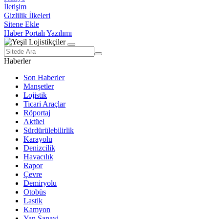
İletişim
Gizlilik İlkeleri
Sitene Ekle
Haber Portalı Yazılımı
Haberler
Son Haberler
Manşetler
Lojistik
Ticari Araçlar
Röportaj
Aktüel
Sürdürülebilirlik
Karayolu
Denizcilik
Havacılık
Rapor
Çevre
Demiryolu
Otobüs
Lastik
Kamyon
Yan Sanayi