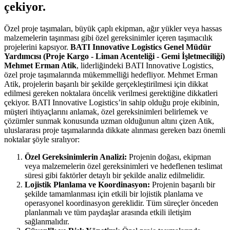
çekiyor.
Özel proje taşımaları, büyük çaplı ekipman, ağır yükler veya hassas
malzemelerin taşınması gibi özel gereksinimler içeren taşımacılık
projelerini kapsıyor.
BATI Innovative Logistics Genel Müdür
Yardımcısı (Proje Kargo - Liman Acenteliği - Gemi İşletmeciliği)
Mehmet Erman Atik
, liderliğindeki BATI Innovative Logistics,
özel proje taşımalarında mükemmelliği hedefliyor. Mehmet Erman
Atik, projelerin başarılı bir şekilde gerçekleştirilmesi için dikkat
edilmesi gereken noktalara öncelik verilmesi gerektiğine dikkatleri
çekiyor. BATI Innovative Logistics’in sahip olduğu proje ekibinin,
müşteri ihtiyaçlarını anlamak, özel gereksinimleri belirlemek ve
çözümler sunmak konusunda uzman olduğunun altını çizen Atik,
uluslararası proje taşımalarında dikkate alınması gereken bazı önemli
noktalar şöyle sıralıyor:
Özel Gereksinimlerin Analizi:
Projenin doğası, ekipman
veya malzemelerin özel gereksinimleri ve hedeflenen teslimat
süresi gibi faktörler detaylı bir şekilde analiz edilmelidir.
Lojistik Planlama ve Koordinasyon:
Projenin başarılı bir
şekilde tamamlanması için etkili bir lojistik planlama ve
operasyonel koordinasyon gereklidir. Tüm süreçler önceden
planlanmalı ve tüm paydaşlar arasında etkili iletişim
sağlanmalıdır.