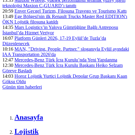
13:33
Maxion Wheels, yüksek performanslı seramik yüzey işlem
teknolojisi Maxion C-GUARD’ı tanıttı
20:59
Enver Geçgel Turizm, Filosuna Travego ve Tourismo Kattı
13:49
Ege Bölgesi'nin ilk Renault Trucks Master Red EDITION'ı
ÖKN Lojistik filosuna katıldı
14:35
Mars Logistics’in Yalova Gümrüğüne Bağlı Antreposu
İstanbul’da Hizmet Veriyor
16:07
Platform Günleri 2026, 17-19 Eylül’de Tuzla’da
Düzenlenecek
10:16
MAN, "Driving. People. Partner." sloganıyla Eylül ayındaki
IAA Transportation 2026'da
12:47
Mercedes-Benz Türk İcra Kurulu’nda Yeni Yapılanma
12:30
Mercedes-Benz Türk İcra Kurulu Başkanı Heiko Selzam
Göreve Başladı
14:03
Horoz Lojistik Yurtiçi Lojistik Depolar Grup Başkanı Kaan
Göksu Oldu
Günün tüm
haberleri
Anasayfa
Lojistik