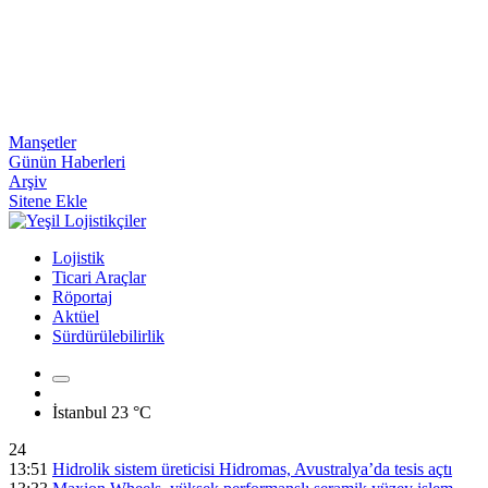
Manşetler
Günün Haberleri
Arşiv
Sitene Ekle
Lojistik
Ticari Araçlar
Röportaj
Aktüel
Sürdürülebilirlik
İstanbul
23 °C
24
13:51
Hidrolik sistem üreticisi Hidromas, Avustralya’da tesis açtı