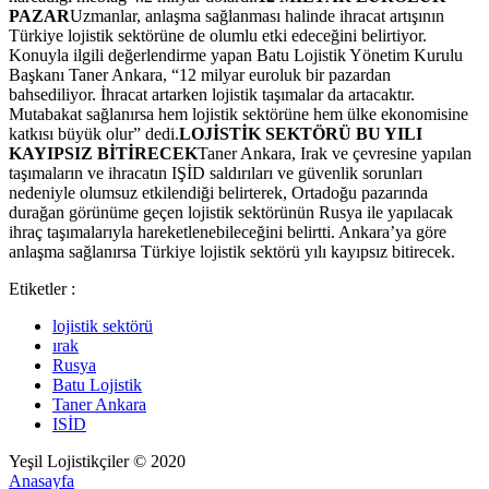
PAZAR
Uzmanlar, anlaşma sağlanması halinde ihracat artışının
Türkiye lojistik sektörüne de olumlu etki edeceğini belirtiyor.
Konuyla ilgili değerlendirme yapan Batu Lojistik Yönetim Kurulu
Başkanı Taner Ankara, “12 milyar euroluk bir pazardan
bahsediliyor. İhracat artarken lojistik taşımalar da artacaktır.
Mutabakat sağlanırsa hem lojistik sektörüne hem ülke ekonomisine
katkısı büyük olur” dedi.
LOJİSTİK SEKTÖRÜ BU YILI
KAYIPSIZ BİTİRECEK
Taner Ankara, Irak ve çevresine yapılan
taşımaların ve ihracatın IŞİD saldırıları ve güvenlik sorunları
nedeniyle olumsuz etkilendiği belirterek, Ortadoğu pazarında
durağan görünüme geçen lojistik sektörünün Rusya ile yapılacak
ihraç taşımalarıyla hareketlenebileceğini belirtti. Ankara’ya göre
anlaşma sağlanırsa Türkiye lojistik sektörü yılı kayıpsız bitirecek.
Etiketler :
lojistik sektörü
ırak
Rusya
Batu Lojistik
Taner Ankara
ISİD
Yeşil Lojistikçiler © 2020
Anasayfa