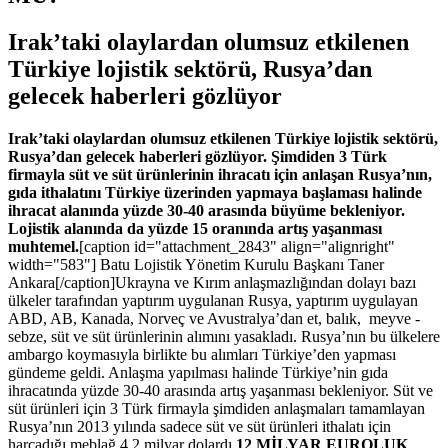
Irak’taki olaylardan olumsuz etkilenen
Türkiye lojistik sektörü, Rusya’dan
gelecek haberleri gözlüyor
Irak’taki olaylardan olumsuz etkilenen Türkiye lojistik sektörü,
Rusya’dan gelecek haberleri gözlüyor. Şimdiden 3 Türk
firmayla süt ve süt ürünlerinin ihracatı için anlaşan Rusya’nın,
gıda ithalatını Türkiye üzerinden yapmaya başlaması halinde
ihracat alanında yüzde 30-40 arasında büyüme bekleniyor.
Lojistik alanında da yüzde 15 oranında artış yaşanması
muhtemel.
[caption id="attachment_2843" align="alignright"
width="583"] Batu Lojistik Yönetim Kurulu Başkanı Taner
Ankara[/caption]Ukrayna ve Kırım anlaşmazlığından dolayı bazı
ülkeler tarafından yaptırım uygulanan Rusya, yaptırım uygulayan
ABD, AB, Kanada, Norveç ve Avustralya’dan et, balık, meyve -
sebze, süt ve süt ürünlerinin alımını yasakladı. Rusya’nın bu ülkelere
ambargo koymasıyla birlikte bu alımları Türkiye’den yapması
gündeme geldi. Anlaşma yapılması halinde Türkiye’nin gıda
ihracatında yüzde 30-40 arasında artış yaşanması bekleniyor. Süt ve
süt ürünleri için 3 Türk firmayla şimdiden anlaşmaları tamamlayan
Rusya’nın 2013 yılında sadece süt ve süt ürünleri ithalatı için
harcadığı meblağ 4.2 milyar dolardı.
12 MİLYAR EUROLUK