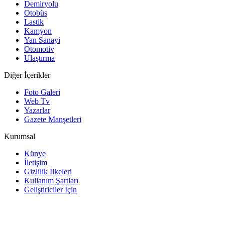
Demiryolu
Otobüs
Lastik
Kamyon
Yan Sanayi
Otomotiv
Ulaştırma
Diğer İçerikler
Foto Galeri
Web Tv
Yazarlar
Gazete Manşetleri
Kurumsal
Künye
İletişim
Gizlilik İlkeleri
Kullanım Şartları
Geliştiriciler İçin