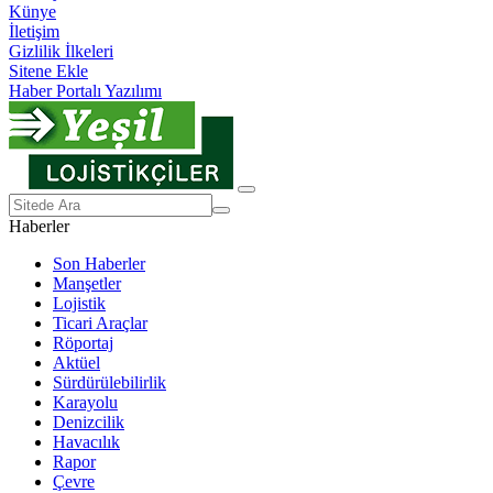
Künye
İletişim
Gizlilik İlkeleri
Sitene Ekle
Haber Portalı Yazılımı
Haberler
Son Haberler
Manşetler
Lojistik
Ticari Araçlar
Röportaj
Aktüel
Sürdürülebilirlik
Karayolu
Denizcilik
Havacılık
Rapor
Çevre