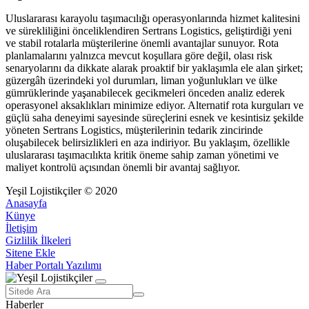
Uluslararası karayolu taşımacılığı operasyonlarında hizmet kalitesini
ve sürekliliğini önceliklendiren Sertrans Logistics, geliştirdiği yeni
ve stabil rotalarla müşterilerine önemli avantajlar sunuyor. Rota
planlamalarını yalnızca mevcut koşullara göre değil, olası risk
senaryolarını da dikkate alarak proaktif bir yaklaşımla ele alan şirket;
güzergâh üzerindeki yol durumları, liman yoğunlukları ve ülke
gümrüklerinde yaşanabilecek gecikmeleri önceden analiz ederek
operasyonel aksaklıkları minimize ediyor. Alternatif rota kurguları ve
güçlü saha deneyimi sayesinde süreçlerini esnek ve kesintisiz şekilde
yöneten Sertrans Logistics, müşterilerinin tedarik zincirinde
oluşabilecek belirsizlikleri en aza indiriyor. Bu yaklaşım, özellikle
uluslararası taşımacılıkta kritik öneme sahip zaman yönetimi ve
maliyet kontrolü açısından önemli bir avantaj sağlıyor.
Yeşil Lojistikçiler © 2020
Anasayfa
Künye
İletişim
Gizlilik İlkeleri
Sitene Ekle
Haber Portalı Yazılımı
Haberler