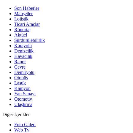
Son Haberler
Manşetler
Lojistik
Ticari Araçlar
Röportaj
Aktüel
Sürdürülebilirlik
Karayolu
Denizcilik
Havacılık
Rapor
Çevre
Demiryolu
Otobüs
Lastik
Kamyon
Yan Sanayi
Otomotiv
Ulaştırma
Diğer İçerikler
Foto Galeri
Web Tv