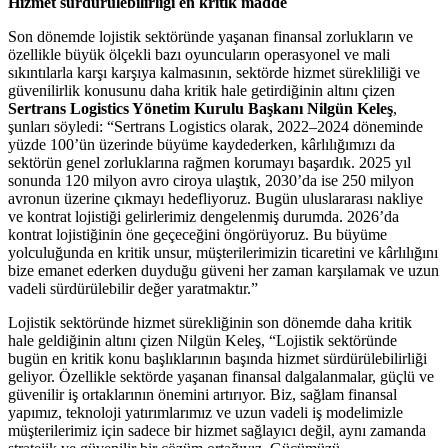
Hizmet sürdürülebilirliği en kritik madde
Son dönemde lojistik sektöründe yaşanan finansal zorlukların ve
özellikle büyük ölçekli bazı oyuncuların operasyonel ve mali
sıkıntılarla karşı karşıya kalmasının, sektörde hizmet sürekliliği ve
güvenilirlik konusunu daha kritik hale getirdiğinin altını çizen
Sertrans Logistics Yönetim Kurulu Başkanı Nilgün Keleş
,
şunları söyledi: “Sertrans Logistics olarak, 2022–2024 döneminde
yüzde 100’ün üzerinde büyüme kaydederken, kârlılığımızı da
sektörün genel zorluklarına rağmen korumayı başardık. 2025 yıl
sonunda 120 milyon avro ciroya ulaştık, 2030’da ise 250 milyon
avronun üzerine çıkmayı hedefliyoruz. Bugün uluslararası nakliye
ve kontrat lojistiği gelirlerimiz dengelenmiş durumda. 2026’da
kontrat lojistiğinin öne geçeceğini öngörüyoruz. Bu büyüme
yolculuğunda en kritik unsur, müşterilerimizin ticaretini ve kârlılığını
bize emanet ederken duyduğu güveni her zaman karşılamak ve uzun
vadeli sürdürülebilir değer yaratmaktır.”
Lojistik sektöründe hizmet sürekliğinin son dönemde daha kritik
hale geldiğinin altını çizen Nilgün Keleş, “Lojistik sektöründe
bugün en kritik konu başlıklarının başında hizmet sürdürülebilirliği
geliyor. Özellikle sektörde yaşanan finansal dalgalanmalar, güçlü ve
güvenilir iş ortaklarının önemini artırıyor. Biz, sağlam finansal
yapımız, teknoloji yatırımlarımız ve uzun vadeli iş modelimizle
müşterilerimiz için sadece bir hizmet sağlayıcı değil, aynı zamanda