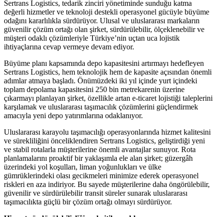
Sertrans Logistics, tedarik zinciri yönetiminde sunduğu katma
değerli hizmetler ve teknoloji destekli operasyonel gücüyle büyüme
odağını kararlılıkla sürdürüyor. Ulusal ve uluslararası markaların
güvenilir çözüm ortağı olan şirket, sürdürülebilir, ölçeklenebilir ve
müşteri odaklı çözümleriyle Türkiye’nin uçtan uca lojistik
ihtiyaçlarına cevap vermeye devam ediyor.
Büyüme planı kapsamında depo kapasitesini artırmayı hedefleyen
Sertrans Logistics, hem teknolojik hem de kapasite açısından önemli
adımlar atmaya başladı. Önümüzdeki iki yıl içinde yurt içindeki
toplam depolama kapasitesini 250 bin metrekarenin üzerine
çıkarmayı planlayan şirket, özellikle artan e-ticaret lojistiği taleplerini
karşılamak ve uluslararası taşımacılık çözümlerini güçlendirmek
amacıyla yeni depo yatırımlarına odaklanıyor.
Uluslararası karayolu taşımacılığı operasyonlarında hizmet kalitesini
ve sürekliliğini önceliklendiren Sertrans Logistics, geliştirdiği yeni
ve stabil rotalarla müşterilerine önemli avantajlar sunuyor. Rota
planlamalarını proaktif bir yaklaşımla ele alan şirket; güzergâh
üzerindeki yol koşulları, liman yoğunlukları ve ülke
gümrüklerindeki olası gecikmeleri minimize ederek operasyonel
riskleri en aza indiriyor. Bu sayede müşterilerine daha öngörülebilir,
güvenilir ve sürdürülebilir transit süreler sunarak uluslararası
taşımacılıkta güçlü bir çözüm ortağı olmayı sürdürüyor.