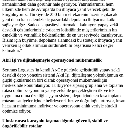
zamankinden daha görünür hale getiriyor. Yatırımlarımızı hem
ülkemizde hem de Avrupa’da bu ihtiyaca yanıt verecek şekilde
kurguluyoruz. Türkiye’de 250 bin metrekarenin üzerine çıkacak
yeni depo kapasitemizle iç pazardaki depolama ihtiyacına katkı
sağlayacağız. Sadece kapasiteyi artırmakla kalmıyor, yapay zekâ
destekli çözümlerimizle e-ticaret lojistiğinde müşterilerimizin hız,
esneklik ve verimlilik beklentilerini de en üst seviyede karşılıyoruz.
Bizim için büyüme, depolama alanındaki bu stratejik ihtiyaca yanıt
verirken iş ortaklarımızın sürdürülebilir başarısına kalıcı değer
katmaktır.”
Akıl İşi ve dijitalleşmeyle operasyonel mükemmellik
Sertrans Logistics’in kendi Ar-Ge gücüyle geliştirdiği yapay zekâ
destekli depo yönetim sistemi Akıl İşi, dijitalleşme yolculuğunun en
güçlü çıktılarından biri olarak operasyonel mükemmelliğin
merkezinde konumlanıyor. Türkiye’de sipariş gruplama ve toplama
rotası optimizasyonunu yapay zekâ ile gerçekleştiren ilk ve tek
uygulama olma özelliği taşıyan sistem, depo içinde en kısa toplama
rotasını saniyeler içinde belirleyerek hız ve doğruluğu artırıyor, insan
hatasını minimuma indiriyor ve operasyonu anlık veriyle sürekli
optimize ediyor.
Uluslararası karayolu taşımacılığında güvenli, stabil ve
öngörülebilir rotalar