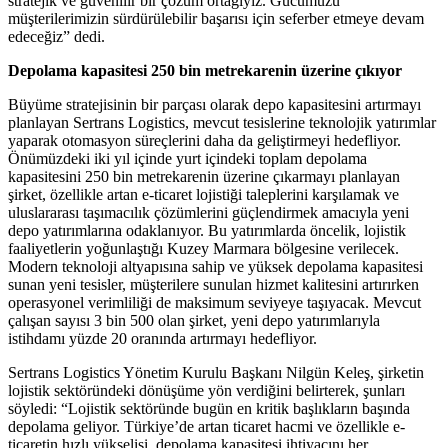
stratejik ve güvenilir bir çözüm ortağıyız. Gücümüzü
müşterilerimizin sürdürülebilir başarısı için seferber etmeye devam
edeceğiz” dedi.
Depolama kapasitesi 250 bin metrekarenin üzerine çıkıyor
Büyüme stratejisinin bir parçası olarak depo kapasitesini artırmayı
planlayan Sertrans Logistics, mevcut tesislerine teknolojik yatırımlar
yaparak otomasyon süreçlerini daha da geliştirmeyi hedefliyor.
Önümüzdeki iki yıl içinde yurt içindeki toplam depolama
kapasitesini 250 bin metrekarenin üzerine çıkarmayı planlayan
şirket, özellikle artan e-ticaret lojistiği taleplerini karşılamak ve
uluslararası taşımacılık çözümlerini güçlendirmek amacıyla yeni
depo yatırımlarına odaklanıyor. Bu yatırımlarda öncelik, lojistik
faaliyetlerin yoğunlaştığı Kuzey Marmara bölgesine verilecek.
Modern teknoloji altyapısına sahip ve yüksek depolama kapasitesi
sunan yeni tesisler, müşterilere sunulan hizmet kalitesini artırırken
operasyonel verimliliği de maksimum seviyeye taşıyacak. Mevcut
çalışan sayısı 3 bin 500 olan şirket, yeni depo yatırımlarıyla
istihdamı yüzde 20 oranında artırmayı hedefliyor.
Sertrans Logistics Yönetim Kurulu Başkanı Nilgün Keleş, şirketin
lojistik sektöründeki dönüşüme yön verdiğini belirterek, şunları
söyledi: “Lojistik sektöründe bugün en kritik başlıkların başında
depolama geliyor. Türkiye’de artan ticaret hacmi ve özellikle e-
ticaretin hızlı yükselişi, depolama kapasitesi ihtiyacını her