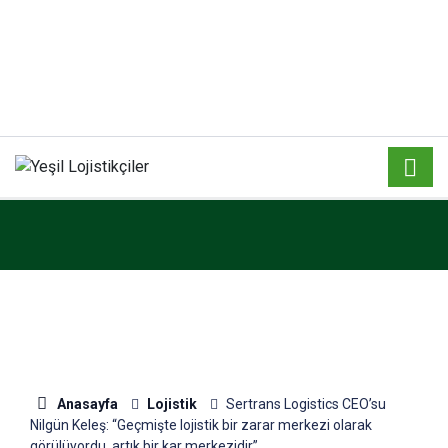
Anasayfa
Lojistik
Sertrans Logistics CEO’su
Nilgün Keleş: “Geçmişte lojistik bir zarar merkezi olarak
görülüyordu, artık bir kar merkezidir”