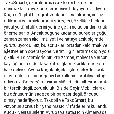
TakoSmart çözümlerimizi sektörün hizmetine
sunmaktan büyük bir memnuniyet duyuyoruz” diyen
Küçük, “Dijital takograf verilerinin indirilmesi, analiz
edilmesi ve arşivlenmesi süreçleri, özellikle filoların
yasal yükümlülüklerini yerine getirme açısından kritik
öneme sahip. Ancak bugüne kadar bu süreçler çoğu
zaman zaman alıcı, maliyetli ve hataya açık biçimde
yürütülüyordu. Biz, bu zorlukları ortadan kaldırmak ve
işletmelerin operasyonel verimliliğini artırmak için yola
çıktık. Bu sistemlerle birlikte zaman, maliyet ve insan
kaynağından ciddi tasarruf sağlamak artık mümkün
hale geliyor. Ayrıca küçük ölçekli işletmelerden çok
uluslu filolara kadar geniş bir kullanıcı profiline hitap
ediyoruz. Geleceğin taşımacılığında dijitalleşme artık
bir tercih değil, zorunluluk. Biz de Seyir Mobil olarak
bu dönüşümün sadece bir parçası değil, öncüsü
olmayı hedefliyoruz. Takobil ve TakoSmart, bu
vizyonun somut bir yansımasıdır.” ifadelerini kullandı.
Küçük, yeni ürünlerin Avrupa’ya satışı için Almanya’da