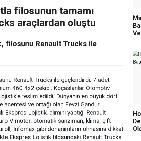
tla filosunun tamamı
Ma
cks araçlardan oluştu
Ba
Ve
, filosunu Renault Trucks ile
osunu Renault Trucks ile güçlendirdi. 7 adet
ium 460 4x2 çekici, Koçaslanlar Otomotiv
jistik’e teslim edildi.
Dünyanın en büyük dört
e acentesi ve ortağı olan Fevzi Gandur
lı Ekspres Lojistik, alımını yaptığı Renault
Hor
uro V motor, otomatik şanzıman, klima, çift
De
Ol
iroll, Infomax gibi donanımların olmasına dikkat
likte Ekspres Lojistik filosundaki Renault Trucks