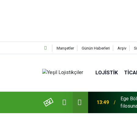
Manşetler
Günün Haberleri
Arşiv
S
LOJISTIK
TICA
Ege Böl
ravego ve Tourismo Kattı
24
13:49
filosuna