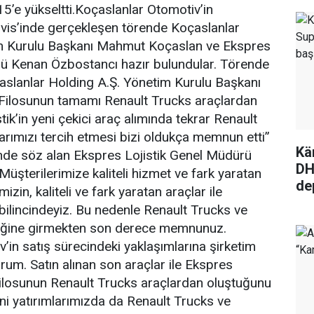
15’e yükseltti.Koçaslanlar Otomotiv’in
ervis’inde gerçekleşen törende Koçaslanlar
im Kurulu Başkanı Mahmut Koçaslan ve Ekspres
rü Kenan Özbostancı hazır bulundular. Törende
lanlar Holding A.Ş. Yönetim Kurulu Başkanı
Filosunun tamamı Renault Trucks araçlardan
ik’in yeni çekici araç alımında tekrar Renault
arımızı tercih etmesi bizi oldukça memnun etti”
Kä
inde söz alan Ekspres Lojistik Genel Müdürü
DH
üşterilerimize kaliteli hizmet ve fark yaratan
de
in, kaliteli ve fark yaratan araçlar ile
lincindeyiz. Bu nedenle Renault Trucks ve
rliğine girmekten son derece memnunuz.
’in satış sürecindeki yaklaşımlarına şirketim
rum. Satın alınan son araçlar ile Ekspres
 filosunun Renault Trucks araçlardan oluştuğunu
eni yatırımlarımızda da Renault Trucks ve