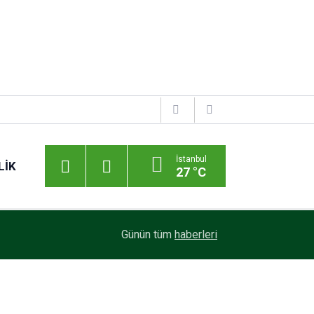
İstanbul
LIK
27 °C
Mars Logistics’in Yalova Gümrüğüne Bağlı Antr
14:35
Günün tüm
haberleri
Veriyor