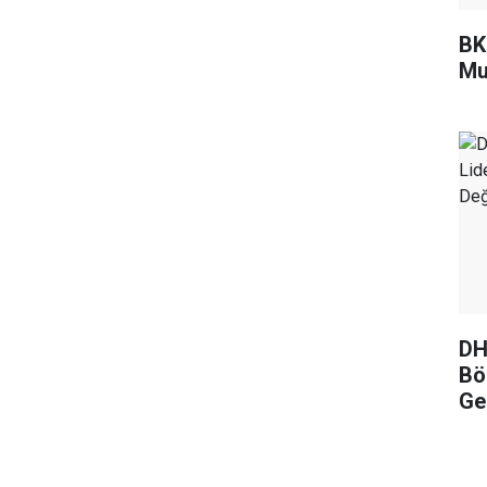
BKM
Mu
DH
Böl
Ge