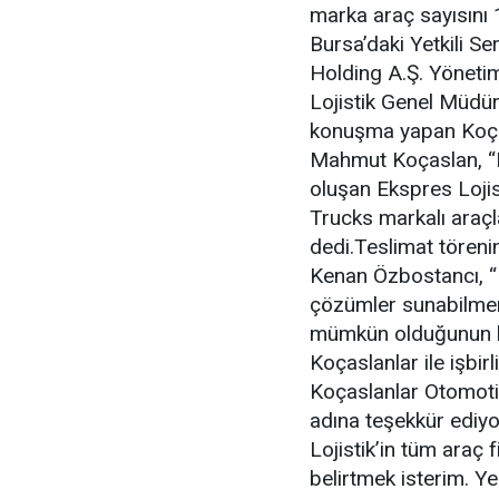
marka araç sayısını 
Bursa’daki Yetkili S
Holding A.Ş. Yönet
Lojistik Genel Müdü
konuşma yapan Koças
Mahmut Koçaslan, “
oluşan Ekspres Lojist
Trucks markalı araçl
dedi.Teslimat tören
Kenan Özbostancı, “M
çözümler sunabilmemiz
mümkün olduğunun bi
Koçaslanlar ile işbi
Koçaslanlar Otomotiv
adına teşekkür ediyo
Lojistik’in tüm araç
belirtmek isterim. Y