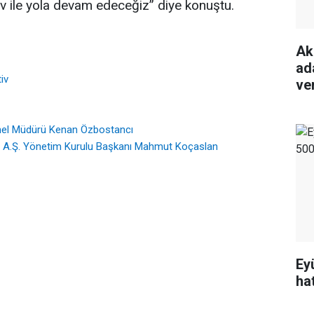
v ile yola devam edeceğiz” diye konuştu.
Ak
ada
iv
ve
enel Müdürü Kenan Özbostancı
g A.Ş. Yönetim Kurulu Başkanı Mahmut Koçaslan
Ey
ha