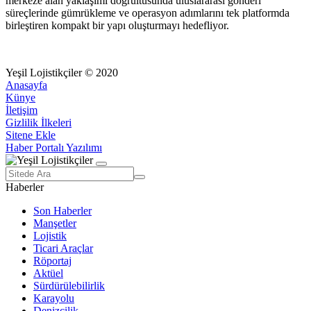
merkeze alan yaklaşımı doğrultusunda uluslararası gönderi
süreçlerinde gümrükleme ve operasyon adımlarını tek platformda
birleştiren kompakt bir yapı oluşturmayı hedefliyor.
Yeşil Lojistikçiler © 2020
Anasayfa
Künye
İletişim
Gizlilik İlkeleri
Sitene Ekle
Haber Portalı Yazılımı
Haberler
Son Haberler
Manşetler
Lojistik
Ticari Araçlar
Röportaj
Aktüel
Sürdürülebilirlik
Karayolu
Denizcilik