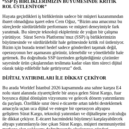
“SSP İŞ BİRLİKLERİMİZİN BÜYÜMESİNDE KRİTİK
ROL ÜSTLENİYOR”
Hayata geçirdikleri iş birliklerinin sadece bir müşteri kazanımından
ibaret olmadığına işaret eden Cem Oğuz, “Bizim ana amacımız bu
süreçlerde sürdürülebilir performans ve müşteri deneyimiyle fark
yaratmak. Bu süreçte teknoloji ekiplerimiz de yoğun bir çalışma
yürütüyor. Sürat Servis Platformu’muz (SSP) iş birliklerimizin
büyümesinde ve sürdürülebilir hale gelmesinde kritik rol üstleniyor.
Bizim için burada temel hedef sadece gönderileri taşımak değil,
operasyonun her aşamasını görünür, izlenebilir ve yönetilebilir hale
getirmek. Bu doğrultuda SSP üzerinden geliştirdiğimiz çözümler
sayesinde ürün çıkışlarından teslimata kadar olan tüm süreci dijital
olarak takip edilebilir hale getiriyoruz” dedi.
DİJİTAL YATIRIMLARI İLE DİKKAT ÇEKİYOR
Bu arada Worldef İstanbul 2026 kapsamında ana sahne karşısı E4
nolu stant alanında ziyaretçilerle bir araya gelen Sürat Kargo, fuar
boyunca dijital dönüşüm vizyonunu ve gelecek dönem yatırımlarını
da paylaştı. Özellikle sınır ötesi e-ticarette artan talebi desteklemek
amacıyla uçtan uca dijital ve entegre bir operasyon altyapısı
geliştiren Sürat Kargo, teknoloji yatırımları ve dijitalleşme yolculuğu
ile dikkat çekiyor. E-ticaret hacmindeki büyümeyi karşılayabilecek
altyapı yatırımlarıyla öne çıkan Sürat Kargo, müşteri memnuniyetini