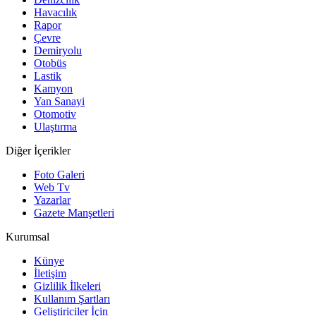
Havacılık
Rapor
Çevre
Demiryolu
Otobüs
Lastik
Kamyon
Yan Sanayi
Otomotiv
Ulaştırma
Diğer İçerikler
Foto Galeri
Web Tv
Yazarlar
Gazete Manşetleri
Kurumsal
Künye
İletişim
Gizlilik İlkeleri
Kullanım Şartları
Geliştiriciler İçin