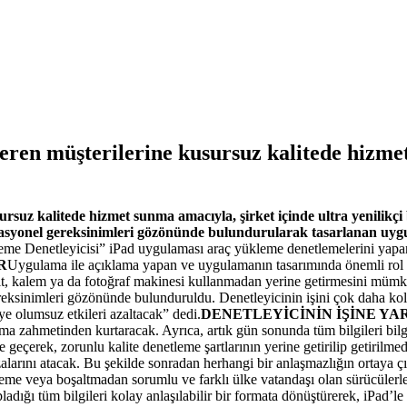
ren müşterilerine kusursuz kalitede hizmet
suz kalitede hizmet sunma amacıyla, şirket içinde ultra yenilikçi
rasyonel gereksinimleri gözönünde bulundurularak tasarlanan uygul
Yükleme Denetleyicisi” iPad uygulaması araç yükleme denetlemelerini yapa
R
Uygulama ile açıklama yapan ve uygulamanın tasarımında önemli 
 kalem ya da fotoğraf makinesi kullanmadan yerine getirmesini mümkün k
reksinimleri gözönünde bulunduruldu. Denetleyicinin işini çok daha kola
e olumsuz etkileri azaltacak” dedi.
DENETLEYİCİNİN İŞİNE Y
azma zahmetinden kurtaracak. Ayrıca, artık gün sonunda tüm bilgileri bi
ne geçerek, zorunlu kalite denetleme şartlarının yerine getirilip getiri
alarını atacak. Bu şekilde sonradan herhangi bir anlaşmazlığın ortaya 
me veya boşaltmadan sorumlu ve farklı ülke vatandaşı olan sürücülerle i
ğı tüm bilgileri kolay anlaşılabilir bir formata dönüştürerek, iPad’le çe