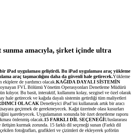
 sunma amacıyla, şirket içinde ultra
 bir iPad uygulaması geliştirdi. Bu iPad uygulaması araç yükleme
ama araç taşımacılığını daha da güvenli hale getirecek.
Yükleme
n ekiplere de yardımcı olacak.
KAĞIDA DAYALI SİSTEMİN
rol oynayan FVL Bölümü Yönetim Operasyonları Denetleme Müdürü
ılıyor. Bu basit, interaktif, kullanımı kolay, sezgisel ve özel olarak
y hale getirecek ve kağıda dayalı sistemin getirdiği tüm maliyetleri
ARDIMCI OLACAK
Denetleyici iPad’ini kullanarak artık bir aracı
lgisayara geçirmek de gerekmeyecek. Kağıt üzerinde olası kusurları
lmediğini işaretleyecek. Uygulamanın sonunda bir özet denetleme raporu
çıkması önlenmiş olacak.
15 FARKLI DİL SEÇENEĞİ
Uluslararası
letişim kurmak zorunda. 15 farklı dil seçeneği sunan (Farklı dil
kilen fotoğrafları, grafikleri ve çizimleri de ekleyerek şoförün