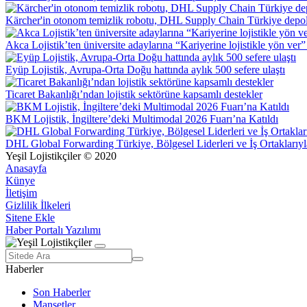
Kärcher'in otonom temizlik robotu, DHL Supply Chain Türkiye depol
Akca Lojistik’ten üniversite adaylarına “Kariyerine lojistikle yön ver”
Eyüp Lojistik, Avrupa-Orta Doğu hattında aylık 500 sefere ulaştı
Ticaret Bakanlığı’ndan lojistik sektörüne kapsamlı destekler
BKM Lojistik, İngiltere’deki Multimodal 2026 Fuarı’na Katıldı
DHL Global Forwarding Türkiye, Bölgesel Liderleri ve İş Ortaklarıyl
Yeşil Lojistikçiler © 2020
Anasayfa
Künye
İletişim
Gizlilik İlkeleri
Sitene Ekle
Haber Portalı Yazılımı
Haberler
Son Haberler
Manşetler