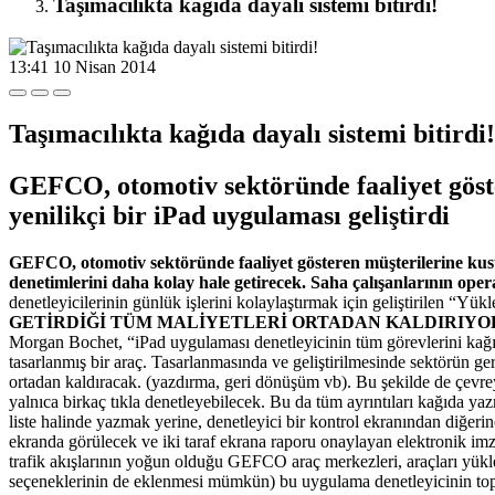
Taşımacılıkta kağıda dayalı sistemi bitirdi!
13:41
10 Nisan 2014
Taşımacılıkta kağıda dayalı sistemi bitirdi!
GEFCO, otomotiv sektöründe faaliyet göste
yenilikçi bir iPad uygulaması geliştirdi
GEFCO, otomotiv sektöründe faaliyet gösteren müşterilerine kusur
denetimlerini daha kolay hale getirecek. Saha çalışanlarının ope
denetleyicilerinin günlük işlerini kolaylaştırmak için geliştirilen “
GETİRDİĞİ TÜM MALİYETLERİ ORTADAN KALDIRIYO
Morgan Bochet, “iPad uygulaması denetleyicinin tüm görevlerini kağıt,
tasarlanmış bir araç. Tasarlanmasında ve geliştirilmesinde sektörün ge
ortadan kaldıracak. (yazdırma, geri dönüşüm vb). Bu şekilde de çevrey
yalnıca birkaç tıkla denetleyebilecek. Bu da tüm ayrıntıları kağıda y
liste halinde yazmak yerine, denetleyici bir kontrol ekranından diğeri
ekranda görülecek ve iki taraf ekrana raporu onaylayan elektronik imz
trafik akışlarının yoğun olduğu GEFCO araç merkezleri, araçları yükle
seçeneklerinin de eklenmesi mümkün) bu uygulama denetleyicinin topladı