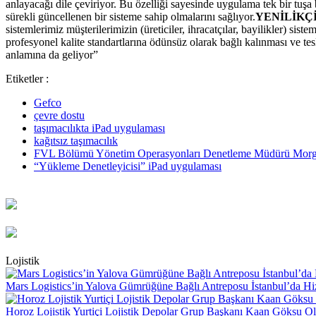
anlayacağı dile çeviriyor. Bu özelliği sayesinde uygulama tek bir tuşa
sürekli güncellenen bir sisteme sahip olmalarını sağlıyor.
YENİLİKÇ
sistemlerimiz müşterilerimizin (üreticiler, ihracatçılar, bayilikler) s
profesyonel kalite standartlarına ödünsüz olarak bağlı kalınması ve tes
anlamına da geliyor”
Etiketler :
Gefco
çevre dostu
taşımacılıkta iPad uygulaması
kağıtsız taşımacılık
FVL Bölümü Yönetim Operasyonları Denetleme Müdürü Morg
“Yükleme Denetleyicisi” iPad uygulaması
Lojistik
Mars Logistics’in Yalova Gümrüğüne Bağlı Antreposu İstanbul’da Hi
Horoz Lojistik Yurtiçi Lojistik Depolar Grup Başkanı Kaan Göksu O