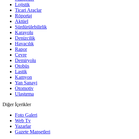
Lojistik
Ticari Araçlar
Röportaj
Aktüel
Sürdürülebilirlik
Karayolu
Denizcilik
Havacılık
Rapor
Çevre
Demiryolu
Otobüs
Lastik
Kamyon
Yan Sanayi
Otomotiv
Ulaştırma
Diğer İçerikler
Foto Galeri
Web Tv
Yazarlar
Gazete Manşetleri