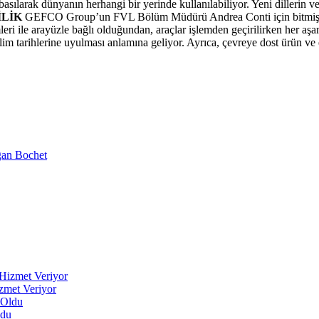
 basılarak dünyanın herhangi bir yerinde kullanılabiliyor. Yeni dillerin
İLİK
GEFCO Group’un FVL Bölüm Müdürü Andrea Conti için bitmiş araç l
istemleri ile arayüzle bağlı olduğundan, araçlar işlemden geçirilirken he
lim tarihlerine uyulması anlamına geliyor. Ayrıca, çevreye dost ürün ve 
an Bochet
zmet Veriyor
ldu