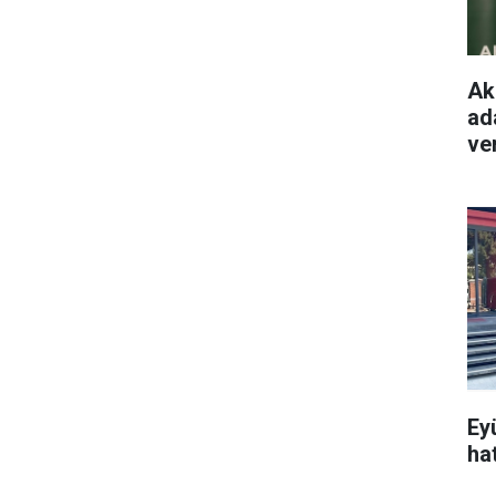
Ak
ada
ve
Ey
ha