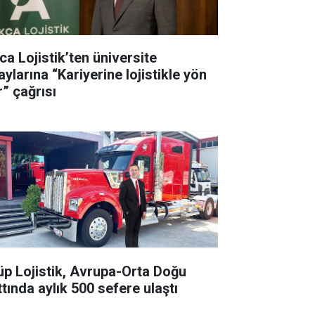
ca Lojistik’ten üniversite
ylarına “Kariyerine lojistikle yön
r” çağrısı
üp Lojistik, Avrupa-Orta Doğu
ttında aylık 500 sefere ulaştı