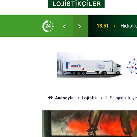
Yürüttüğü Yeni Nesil Kabin Projesine Yönelik
24
13:51
Hidroli
Anasayfa
Lojistik
TLS Lojistik’te y