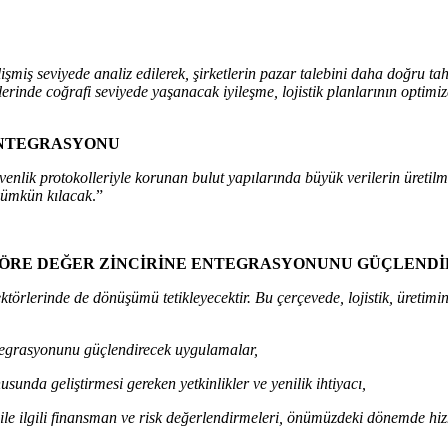
gelişmiş seviyede analiz edilerek, şirketlerin pazar talebini daha doğr
inde coğrafi seviyede yaşanacak iyileşme, lojistik planlarının optimize
 ENTEGRASYONU
üvenlik protokolleriyle korunan bulut yapılarında büyük verilerin üretil
 mümkün kılacak
.”
A GÖRE DEĞER ZİNCİRİNE ENTEGRASYONUNU GÜÇLEND
ktörlerinde de dönüşümü tetikleyecektir. Bu çerçevede, lojistik, üretim
entegrasyonunu güçlendirecek uygulamalar,
sunda geliştirmesi gereken yetkinlikler ve yenilik ihtiyacı,
ile ilgili finansman ve risk değerlendirmeleri, önümüzdeki dönemde hi