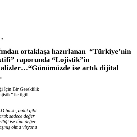
r…
fından ortaklaşa hazırlanan “Türkiye’nin
tifi” raporunda “Lojistik”in
 analizler…“Günümüzde ise artık dijital
.
 İçin Bir Gereklilik
tik” ile ilgili
-D baskı, bulut gibi
artık sadece değer
lliği ise tüm değer
ulaşmış olma vizyonu