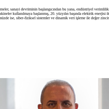
rlemeler, sanayi devriminin başlangıcından bu yana, endüstriyel verimlil
akineler kullanılmaya başlanmış, 20. yüzyılın başında elektrik enerjisi 
üzde ise, siber-fiziksel sistemler ve dinamik veri işleme ile değer zinc