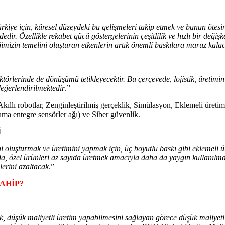
kiye için, küresel düzeydeki bu gelişmeleri takip etmek ve bunun ötesi
r. Özellikle rekabet gücü göstergelerinin çeşitlilik ve hızlı bir değişk
iğimizin temelini oluşturan etkenlerin artık önemli baskılara maruz kala
ktörlerinde de dönüşümü tetikleyecektir. Bu çerçevede, lojistik, üretimi
değerlendirilmektedir
.”
Akıllı robotlar, Zenginleştirilmiş gerçeklik, Simülasyon, Eklemeli üreti
ma entegre sensörler ağı) ve Siber güvenlik.
İ
ini oluşturmak ve üretimini yapmak için, üç boyutlu baskı gibi eklemeli 
arda, özel ürünleri az sayıda üretmek amacıyla daha da yaygın kullanı
elerini azaltacak
.”
AHİP?
k, düşük maliyetli üretim yapabilmesini sağlayan görece düşük maliyetl