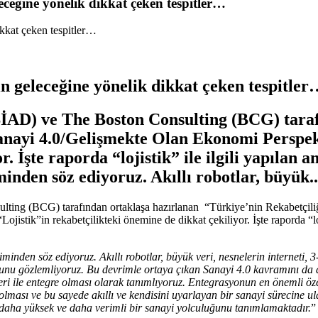
ceğine yönelik dikkat çeken tespitler…
n geleceğine yönelik dikkat çeken tespitle
İAD) ve The Boston Consulting (BCG) tara
Sanayi 4.0/Gelişmekte Olan Ekonomi Perspek
r. İşte raporda “lojistik” ile ilgili yapılan
iminden söz ediyoruz. Akıllı robotlar, büyük..
ing (BCG) tarafından ortaklaşa hazırlanan “Türkiye’nin Rekabetçiliği
stik”in rekabetçilikteki önemine de dikkat çekiliyor. İşte raporda “lojis
riminden söz ediyoruz. Akıllı robotlar, büyük veri, nesnelerin interneti, 3
ğunu gözlemliyoruz. Bu devrimle ortaya çıkan Sanayi 4.0 kavramını da 
eri ile entegre olması olarak tanımlıyoruz. Entegrasyonun en önemli öze
de olması ve bu sayede akıllı ve kendisini uyarlayan bir sanayi sürecine 
i daha yüksek ve daha verimli bir sanayi yolculuğunu tanımlamaktadır.
”