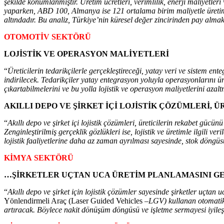
şekilde konumlanmıştır. Üretim ücretleri, verimlilik, enerji maliyetl
yaparken, ABD 100, Almanya ise 121 ortalama birim maliyetle üretim 
altındadır. Bu analiz, Türkiye’nin küresel değer zincirinden pay alma
OTOMOTİV SEKTÖRÜ
LOJİSTİK VE OPERASYON MALİYETLERİ
“
Üreticilerin tedarikçilerle gerçekleştireceği, yatay veri ve sistem e
indirilecek. Tedarikçiler yatay entegrasyon yoluyla operasyonlarını ür
çıkartabilmelerini ve bu yolla lojistik ve operasyon maliyetlerini aza
AKILLI DEPO VE ŞİRKET İÇİ LOJİSTİK ÇÖZÜMLERİ,
“
Akıllı depo ve şirket içi lojistik çözümleri, üreticilerin rekabet gücü
Zenginleştirilmiş gerçeklik gözlükleri ise, lojistik ve üretimle ilgili 
lojistik faaliyetlerine daha az zaman ayrılması sayesinde, stok döngüs
KİMYA SEKTÖRÜ
…ŞİRKETLER UÇTAN UCA ÜRETİM PLANLAMASINI G
“
Akıllı depo ve şirket için lojistik çözümler sayesinde şirketler uçta
Yönlendirmeli Araç (Laser Guided Vehicles –
LGV) kullanan otomatik s
artıracak. Böylece nakit dönüşüm döngüsü ve işletme sermayesi iyile