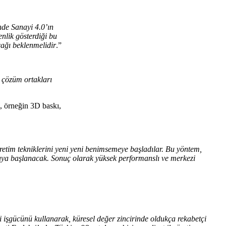
nde Sanayi 4.0’ın
enlik gösterdiği bu
cağı beklenmelidir
.”
n çözüm ortakları
m, örneğin 3D baskı,
üretim tekniklerini yeni yeni benimsemeye başladılar. Bu yöntem,
lmaya başlanacak. Sonuç olarak yüksek performanslı ve merkezi
i işgücünü kullanarak, küresel değer zincirinde oldukça rekabetçi