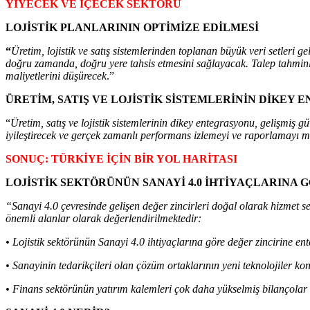
YİYECEK VE İÇECEK SEKTÖRÜ
LOJİSTİK PLANLARININ OPTİMİZE EDİLMESİ
“
Üretim, lojistik ve satış sistemlerinden toplanan büyük veri setleri 
doğru zamanda, doğru yere tahsis etmesini sağlayacak. Talep tahminler
maliyetlerini düşürecek
.”
ÜRETİM, SATIŞ VE LOJİSTİK SİSTEMLERİNİN DİKEY
“
Üretim, satış ve lojistik sistemlerinin dikey entegrasyonu, gelişmiş g
iyileştirecek ve gerçek zamanlı performans izlemeyi ve raporlamayı
SONUÇ: TÜRKİYE İÇİN BİR YOL HARİTASI
LOJİSTİK SEKTÖRÜNÜN SANAYİ 4.0 İHTİYAÇLARIN
“Sanayi 4.0 çevresinde gelişen değer zincirleri doğal olarak hizmet se
önemli alanlar olarak değerlendirilmektedir:
• Lojistik sektörünün Sanayi 4.0 ihtiyaçlarına göre değer zincirine 
• Sanayinin tedarikçileri olan çözüm ortaklarının yeni teknolojiler konu
• Finans sektörünün yatırım kalemleri çok daha yükselmiş bilançolar 