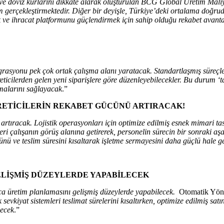
eri ve döviz kurlarını dikkate alarak oluşturulan BCG Global Üretim Mali
gerçekleştirmektedir. Diğer bir deyişle, Türkiye’deki ortalama doğru
k ve ihracat platformunu güçlendirmek için sahip olduğu rekabet avantaj
ntegrasyonu pek çok ortak çalışma alanı yaratacak. Standartlaşmış süreçl
eticilerden gelen yeni siparişlere göre düzenleyebilecekler. Bu durum ‘
ltmalarını sağlayacak
.”
 ÜRETİCİLERİN REKABET GÜCÜNÜ ARTIRACAK!
nü artıracak. Lojistik operasyonları için optimize edilmiş esnek mimari t
verileri çalışanın görüş alanına getirerek, personelin sürecin bir sonraki
ünü ve teslim süresini kısaltarak işletme sermayesini daha güçlü hale g
ELİŞMİŞ DÜZEYLERDE YAPABİLECEK
n uca üretim planlamasını gelişmiş düzeylerde yapabilecek.
Otomatik Yönl
evkiyat sistemleri teslimat sürelerini kısaltırken, optimize edilmiş sat
şecek
.”