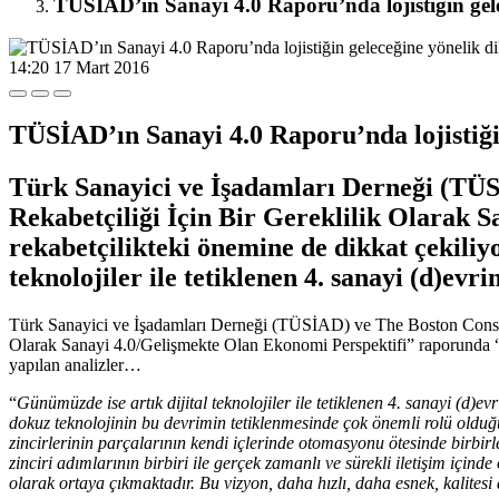
TÜSİAD’ın Sanayi 4.0 Raporu’nda lojistiğin gele
14:20
17 Mart 2016
TÜSİAD’ın Sanayi 4.0 Raporu’nda lojistiği
Türk Sanayici ve İşadamları Derneği (TÜS
Rekabetçiliği İçin Bir Gereklilik Olarak 
rekabetçilikteki önemine de dikkat çekiliyo
teknolojiler ile tetiklenen 4. sanayi (d)evr
Türk Sanayici ve İşadamları Derneği (TÜSİAD) ve The Boston Consult
Olarak Sanayi 4.0/Gelişmekte Olan Ekonomi Perspektifi” raporunda “Loji
yapılan analizler…
“
Günümüzde ise artık dijital teknolojiler ile tetiklenen 4. sanayi (d)ev
dokuz teknolojinin bu devrimin tetiklenmesinde çok önemli rolü oldu
zincirlerinin parçalarının kendi içlerinde otomasyonu ötesinde birbirl
zinciri adımlarının birbiri ile gerçek zamanlı ve sürekli iletişim için
olarak ortaya çıkmaktadır. Bu vizyon, daha hızlı, daha esnek, kalites