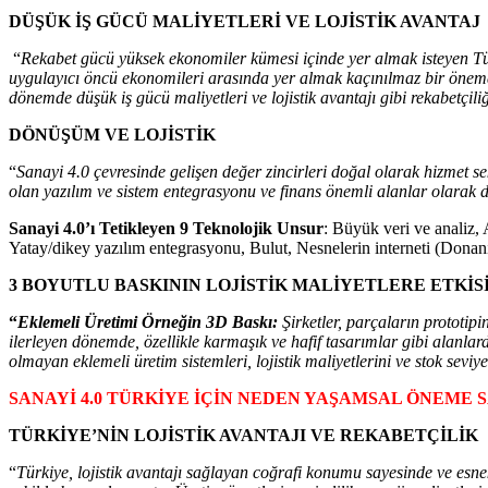
DÜŞÜK İŞ GÜCÜ MALİYETLERİ VE LOJİSTİK AVANTAJ
“
Rekabet gücü yüksek ekonomiler kümesi içinde yer almak isteyen Tür
uygulayıcı öncü ekonomileri arasında yer almak kaçınılmaz bir önemdedi
dönemde düşük iş gücü maliyetleri ve lojistik avantajı gibi rekabetçil
DÖNÜŞÜM VE LOJİSTİK
“
Sanayi 4.0 çevresinde gelişen değer zincirleri doğal olarak hizmet se
olan yazılım ve sistem entegrasyonu ve finans önemli alanlar olarak 
Sanayi 4.0’ı Tetikleyen 9 Teknolojik Unsur
: Büyük veri ve analiz, 
Yatay/dikey yazılım entegrasyonu, Bulut, Nesnelerin interneti (Donanı
3 BOYUTLU BASKININ LOJİSTİK MALİYETLERE ETKİS
“
Eklemeli Üretimi Örneğin 3D Baskı:
Şirketler, parçaların prototip
ilerleyen dönemde, özellikle karmaşık ve hafif tasarımlar gibi alanl
olmayan eklemeli üretim sistemleri, lojistik maliyetlerini ve stok seviy
SANAYİ 4.0 TÜRKİYE İÇİN NEDEN YAŞAMSAL ÖNEME S
TÜRKİYE’NİN LOJİSTİK AVANTAJI VE REKABETÇİLİK
“
Türkiye, lojistik avantajı sağlayan coğrafi konumu sayesinde ve esne