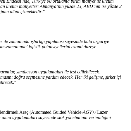
yeti Endeksi’nde, Türkiye 98 ortalama birim maliyet ile üretim
dan üretim maliyetleri Almanya’nın yüzde 23, ABD’nin ise yüzde 2
ının altını çizmektedir
.”
er ile zamanında işbirliği yapılması sayesinde hata asgariye
tam-zamanında’ lojistik potansiyellerini azami düzeye
asarımlar, simülasyon uygulamaları ile test edilebilecek.
 aşamasını doğru seçmesine yardım edecek. Her iki gelişme, şirket içi
etirecek
.”
endirmeli Araç (Automated Guided Vehicle-
AGV) /
Lazer
ın alma uygulamaları sayesinde stok yönetiminin verimliliğini