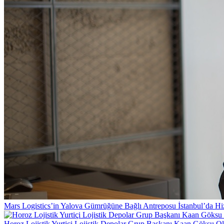
Mars Logistics’in Yalova Gümrüğüne Bağlı Antreposu İstanbul’da Hi
Horoz Lojistik Yurtiçi Lojistik Depolar Grup Başkanı Kaan Göksu O