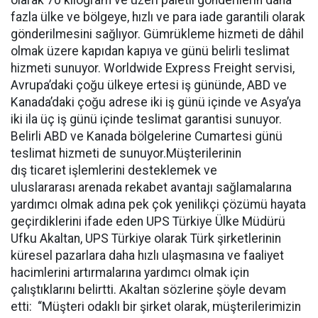
olarak 70 kilogram ve üzeri paletli gönderilerin daha
fazla ülke ve bölgeye, hızlı ve para iade garantili olarak
gönderilmesini sağlıyor. Gümrükleme hizmeti de dâhil
olmak üzere kapıdan kapıya ve günü belirli teslimat
hizmeti sunuyor. Worldwide Express Freight servisi,
Avrupa’daki çoğu ülkeye ertesi iş gününde, ABD ve
Kanada’daki çoğu adrese iki iş günü içinde ve Asya’ya
iki ila üç iş günü içinde teslimat garantisi sunuyor.
Belirli ABD ve Kanada bölgelerine Cumartesi günü
teslimat hizmeti de sunuyor.Müşterilerinin
dış ticaret işlemlerini desteklemek ve
uluslararası arenada rekabet avantajı sağlamalarına
yardımcı olmak adına pek çok yenilikçi çözümü hayata
geçirdiklerini ifade eden UPS Türkiye Ülke Müdürü
Ufku Akaltan, UPS Türkiye olarak Türk şirketlerinin
küresel pazarlara daha hızlı ulaşmasına ve faaliyet
hacimlerini artırmalarına yardımcı olmak için
çalıştıklarını belirtti. Akaltan sözlerine şöyle devam
etti: “Müşteri odaklı bir şirket olarak, müşterilerimizin