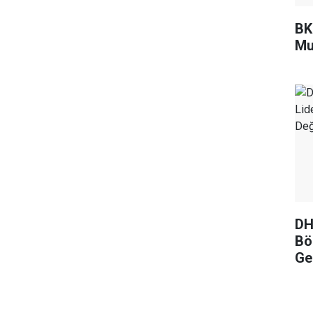
BKM
Mu
DH
Böl
Ge