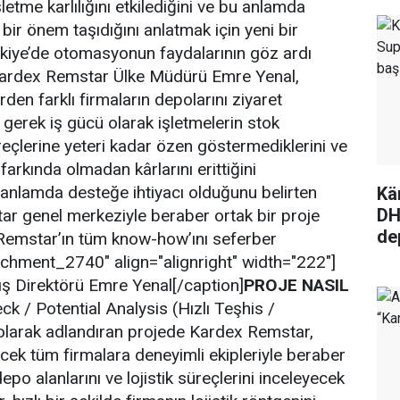
işletme karlılığını etkilediğini ve bu anlamda
r önem taşıdığını anlatmak için yeni bir
rkiye’de otomasyonun faydalarının göz ardı
 Kardex Remstar Ülke Müdürü Emre Yenal,
den farklı firmaların depolarını ziyaret
an gerek iş gücü olarak işletmelerin stok
süreçlerine yeteri kadar özen göstermediklerini ve
arkında olmadan kârlarını erittiğini
u anlamda desteğe ihtiyacı olduğunu belirten
Kä
DH
ar genel merkeziyle beraber ortak bir proje
de
 Remstar’ın tüm know-how’ını seferber
achment_2740" align="alignright" width="222"]
ş Direktörü Emre Yenal[/caption]
PROJE NASIL
ck / Potential Analysis (Hızlı Teşhis /
 olarak adlandıran projede Kardex Remstar,
ecek tüm firmalara deneyimli ekipleriyle beraber
epo alanlarını ve lojistik süreçlerini inceleyecek