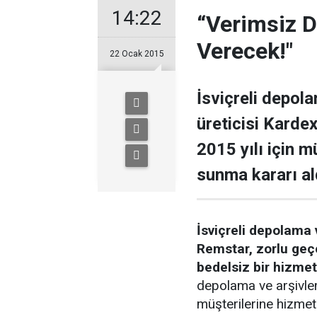
14:22
“Verimsiz D
Verecek!"
22 Ocak 2015
İsviçreli depola
üreticisi Karde
2015 yılı için m
sunma kararı al
İsviçreli depolama 
Remstar, zorlu geçe
bedelsiz bir hizmet
depolama ve arşivl
müşterilerine hizmet