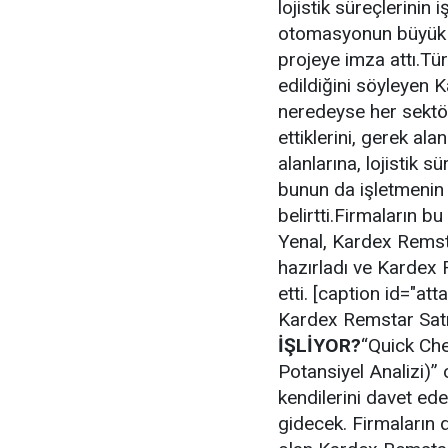
lojistik süreçlerinin 
otomasyonun büyük bi
projeye imza attı.Tü
edildiğini söyleyen
neredeyse her sektör
ettiklerini, gerek al
alanlarına, lojistik 
bunun da işletmenin f
belirtti.Firmaların b
Yenal, Kardex Remst
hazırladı ve Kardex
etti.
[caption id="att
Kardex Remstar Satı
İŞLİYOR?
“Quick Che
Potansiyel Analizi)”
kendilerini davet ed
gidecek. Firmaların d