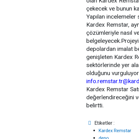
olan Kardex Remstar, 
çekecek ve bunun kar
Yapılan incelemeler 
Kardex Remstar, ay
çözümleriyle nasıl ve
belgeleyecek.Projeyi 
depolardan imalat bö
genişleten Kardex Re
sektörlerinde yer ala
olduğunu vurguluyor. P
info.remstar.tr@ka
Kardex Remstar Satış
değerlendireceğini ve
belirtti.
Etiketler :
Kardex Remstar
depo