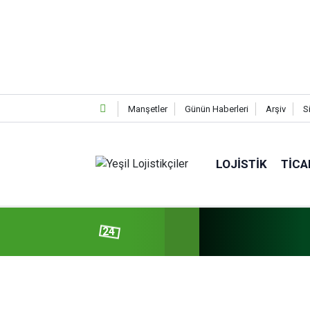
Manşetler
Günün Haberleri
Arşiv
S
LOJISTIK
TICA
24