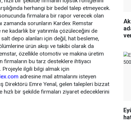
hızlı bir şekilde firmanın lojistik röntgenini
şılığında herhangi bir bedel talep etmeyecek.
sonucunda firmalara bir rapor verecek olan
Ak
nı zamanda sorunların Kardex Remstar
ada
 ne kadarlık bir yatırımla çözüleceğini de
ve
salt depo alanları için değil, hat besleme,
lümlerine ürün akışı ve takibi olarak da
mstar, özellikle otomotiv ve makina üretim
n firmaların bu tarz desteklere ihtiyacı
rojeyle ilgili bilgi almak için
rdex.com
adresine mail atmalarını isteyen
 Direktörü Emre Yenal, gelen talepleri bizzat
 hızlı bir şekilde firmaları ziyaret edeceklerini
Ey
ha