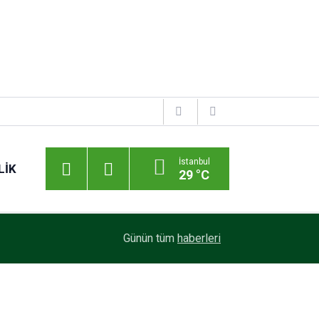
İstanbul
LIK
29 °C
Günün tüm
haberleri