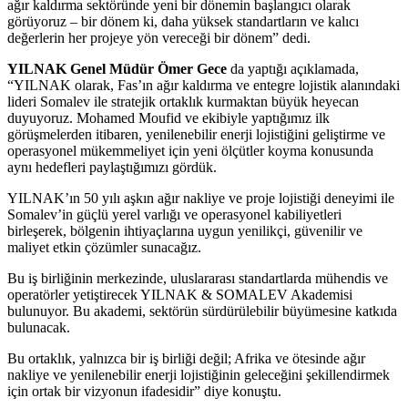
ağır kaldırma sektöründe yeni bir dönemin başlangıcı olarak
görüyoruz – bir dönem ki, daha yüksek standartların ve kalıcı
değerlerin her projeye yön vereceği bir dönem” dedi.
YILNAK Genel Müdür Ömer Gece
da yaptığı açıklamada,
“YILNAK olarak, Fas’ın ağır kaldırma ve entegre lojistik alanındaki
lideri Somalev ile stratejik ortaklık kurmaktan büyük heyecan
duyuyoruz. Mohamed Moufid ve ekibiyle yaptığımız ilk
görüşmelerden itibaren, yenilenebilir enerji lojistiğini geliştirme ve
operasyonel mükemmeliyet için yeni ölçütler koyma konusunda
aynı hedefleri paylaştığımızı gördük.
YILNAK’ın 50 yılı aşkın ağır nakliye ve proje lojistiği deneyimi ile
Somalev’in güçlü yerel varlığı ve operasyonel kabiliyetleri
birleşerek, bölgenin ihtiyaçlarına uygun yenilikçi, güvenilir ve
maliyet etkin çözümler sunacağız.
Bu iş birliğinin merkezinde, uluslararası standartlarda mühendis ve
operatörler yetiştirecek YILNAK & SOMALEV Akademisi
bulunuyor. Bu akademi, sektörün sürdürülebilir büyümesine katkıda
bulunacak.
Bu ortaklık, yalnızca bir iş birliği değil; Afrika ve ötesinde ağır
nakliye ve yenilenebilir enerji lojistiğinin geleceğini şekillendirmek
için ortak bir vizyonun ifadesidir” diye konuştu.