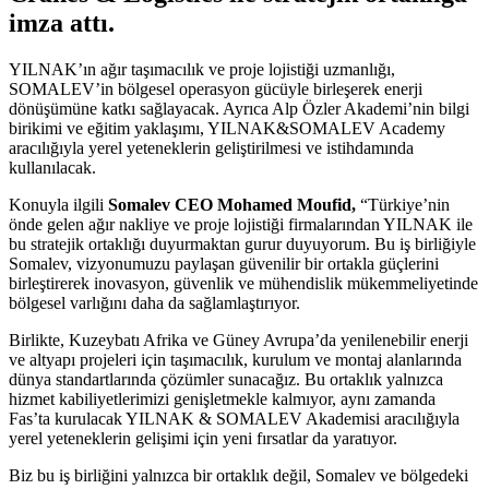
imza attı.
YILNAK’ın ağır taşımacılık ve proje lojistiği uzmanlığı,
SOMALEV’in bölgesel operasyon gücüyle birleşerek enerji
dönüşümüne katkı sağlayacak. Ayrıca Alp Özler Akademi’nin bilgi
birikimi ve eğitim yaklaşımı, YILNAK&SOMALEV Academy
aracılığıyla yerel yeteneklerin geliştirilmesi ve istihdamında
kullanılacak.
Konuyla ilgili
Somalev CEO Mohamed Moufid,
“Türkiye’nin
önde gelen ağır nakliye ve proje lojistiği firmalarından YILNAK ile
bu stratejik ortaklığı duyurmaktan gurur duyuyorum. Bu iş birliğiyle
Somalev, vizyonumuzu paylaşan güvenilir bir ortakla güçlerini
birleştirerek inovasyon, güvenlik ve mühendislik mükemmeliyetinde
bölgesel varlığını daha da sağlamlaştırıyor.
Birlikte, Kuzeybatı Afrika ve Güney Avrupa’da yenilenebilir enerji
ve altyapı projeleri için taşımacılık, kurulum ve montaj alanlarında
dünya standartlarında çözümler sunacağız. Bu ortaklık yalnızca
hizmet kabiliyetlerimizi genişletmekle kalmıyor, aynı zamanda
Fas’ta kurulacak YILNAK & SOMALEV Akademisi aracılığıyla
yerel yeteneklerin gelişimi için yeni fırsatlar da yaratıyor.
Biz bu iş birliğini yalnızca bir ortaklık değil, Somalev ve bölgedeki