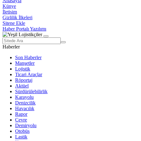
Anasayfa
Künye
İletişim
Gizlilik İlkeleri
Sitene Ekle
Haber Portalı Yazılımı
Haberler
Son Haberler
Manşetler
Lojistik
Ticari Araçlar
Röportaj
Aktüel
Sürdürülebilirlik
Karayolu
Denizcilik
Havacılık
Rapor
Çevre
Demiryolu
Otobüs
Lastik