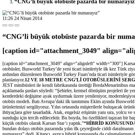
“CNG’li büyük otobüste pazarda bir numarayı
11:26
24 Nisan 2014
“CNG’li büyük otobüste pazarda bir num
[caption id="attachment_3049" align="ali
[caption id="attachment_3049" align="alignleft" width="300"]
Karsan
otobüsler, Busworld Turkey’de yeni ticari isimleriyle ilk kez Türk zi
ardından düzenlenen Busworld Turkey Fuarı’nda ticari isimleriyle görü
planlanıyor.
12 VE 18 METRE CNG’Lİ OTOBÜSLERİNİ SERG
JEST minibüsleri ile kendi fabrikasında ürettiği BredaMenarinibus ma
açıklamada şunları söyledi: “Şehirler, kentsel dönüşüm projeleri ile 
kentlerdeki değişime ayak uydurmak üzere yenileniyor, modernleşiyor
otobüs modeli. Batı Avrupa’daki ilk tanıtımını Ekim ayında Busworld 
ürünlerimizi sergiliyoruz. Yılın ortasında müşterilerle buluşacak ürün
ihtiyaçlara göre tasarladık. Atak, engelsiz erişimin yanı sıra, yolcu
sunduğu için tercih edilecektir. Bu boyda, bu özellikleri taşıyan bir b
küçük otobüs olarak Karsan Star’ı yaptık.”
“HİBRİD KONUSUND
bundan dolayı otobüs pazarında yılın ilk çeyreğinde ciddi daralmanın y
numarayız” dedi. Kitapçı, ayrıca hibrid konusunda da çalışmalarının dev