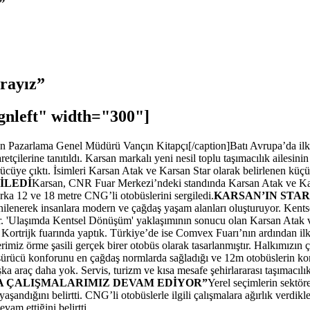
z”
arayız”
gnleft" width="300"]
 Pazarlama Genel Müdürü Vançın Kitapçı[/caption]Batı Avrupa’da ilk 
yaretçilerine tanıtıldı. Karsan markalı yeni nesil toplu taşımacılık ail
cüye çıktı. İsimleri Karsan Atak ve Karsan Star olarak belirlenen küçük
İLEDİ
Karsan, CNR Fuar Merkezi’ndeki standında Karsan Atak ve Karsan
rka 12 ve 18 metre CNG’li otobüslerini sergiledi.
KARSAN’IN STAR
yenilenerek insanlara modern ve çağdaş yaşam alanları oluşturuyor. Kent
. 'Ulaşımda Kentsel Dönüşüm' yaklaşımının sonucu olan Karsan Atak ve 
Kortrijk fuarında yaptık. Türkiye’de ise Comvex Fuarı’nın ardından ilk
lerimiz örme şasili gerçek birer otobüs olarak tasarlanmıştır. Halkımızı
 ve sürücü konforunu en çağdaş normlarda sağladığı ve 12m otobüslerin 
aşka araç daha yok. Servis, turizm ve kısa mesafe şehirlararası taşımacılı
A ÇALIŞMALARIMIZ DEVAM EDİYOR”
Yerel seçimlerin sektör
aşandığını belirtti. CNG’li otobüslerle ilgili çalışmalara ağırlık verdi
am ettiğini belirtti.