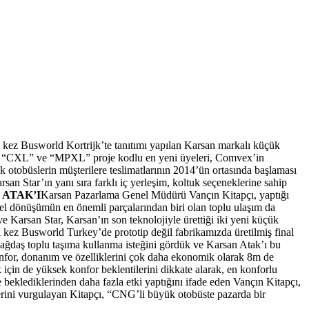
kez Busworld Kortrijk’te tanıtımı yapılan Karsan markalı küçük
esinin “CXL” ve “MPXL” proje kodlu en yeni üyeleri, Comvex’in
 otobüslerin müşterilere teslimatlarının 2014’ün ortasında başlaması
 Star’ın yanı sıra farklı iç yerleşim, koltuk seçeneklerine sahip
 ATAK’I
Karsan Pazarlama Genel Müdürü Vançın Kitapçı, yaptığı
sel dönüşümün en önemli parçalarından biri olan toplu ulaşım da
Karsan Star, Karsan’ın son teknolojiyle ürettiği iki yeni küçük
 kez Busworld Turkey’de prototip değil fabrikamızda üretilmiş final
n çağdaş toplu taşıma kullanma isteğini gördük ve Karsan Atak’ı bu
konfor, donanım ve özelliklerini çok daha ekonomik olarak 8m de
k için de yüksek konfor beklentilerini dikkate alarak, en konforlu
e beklediklerinden daha fazla etki yaptığını ifade eden Vançın Kitapçı,
klerini vurgulayan Kitapçı, “CNG’li büyük otobüste pazarda bir