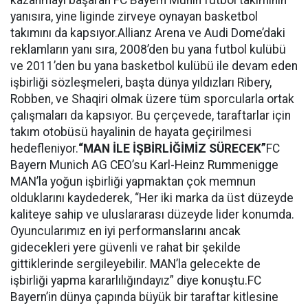
kazanmayı başaran FC Bayern Münih futbol takımının
yanısıra, yine liginde zirveye oynayan basketbol
takımını da kapsıyor.Allianz Arena ve Audi Dome’daki
reklamların yanı sıra, 2008’den bu yana futbol kulübü
ve 2011’den bu yana basketbol kulübü ile devam eden
işbirliği sözleşmeleri, başta dünya yıldızları Ribery,
Robben, ve Shaqiri olmak üzere tüm sporcularla ortak
çalışmaları da kapsıyor. Bu çerçevede, taraftarlar için
takım otobüsü hayalinin de hayata geçirilmesi
hedefleniyor.
“MAN İLE İŞBİRLİĞİMİZ SÜRECEK”
FC
Bayern Munich AG CEO’su Karl-Heinz Rummenigge
MAN’la yoğun işbirliği yapmaktan çok memnun
olduklarını kaydederek, “Her iki marka da üst düzeyde
kaliteye sahip ve uluslararası düzeyde lider konumda.
Oyuncularımız en iyi performanslarını ancak
gidecekleri yere güvenli ve rahat bir şekilde
gittiklerinde sergileyebilir. MAN’la gelecekte de
işbirliği yapma kararlılığındayız” diye konuştu.FC
Bayern’in dünya çapında büyük bir taraftar kitlesine