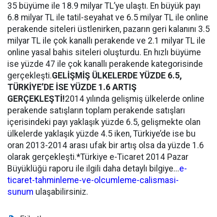
35 büyüme ile 18.9 milyar TL’ye ulaştı. En büyük payı
6.8 milyar TL ile tatil-seyahat ve 6.5 milyar TL ile online
perakende siteleri üstlenirken, pazarın geri kalanını 3.5
milyar TL ile çok kanallı perakende ve 2.1 milyar TL ile
online yasal bahis siteleri oluşturdu. En hızlı büyüme
ise yüzde 47 ile çok kanallı perakende kategorisinde
gerçekleşti.
GELİŞMİŞ ÜLKELERDE YÜZDE 6.5,
TÜRKİYE’DE İSE YÜZDE 1.6 ARTIŞ
GERÇEKLEŞTİ!
2014 yılında gelişmiş ülkelerde online
perakende satışların toplam perakende satışları
içerisindeki payı yaklaşık yüzde 6.5, gelişmekte olan
ülkelerde yaklaşık yüzde 4.5 iken, Türkiye’de ise bu
oran 2013-2014 arası ufak bir artış olsa da yüzde 1.6
olarak gerçekleşti.*Türkiye e-Ticaret 2014 Pazar
Büyüklüğü raporu ile ilgili daha detaylı bilgiye...
e-
ticaret-tahminleme-ve-olcumleme-calismasi-
sunum
ulaşabilirsiniz.