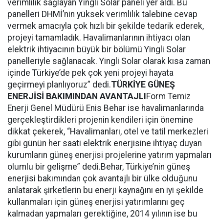
verimlilik sağlayan Yingli Solar paneli yer aldı. Bu
panelleri DHMİ’nin yüksek verimlilik talebine cevap
vermek amacıyla çok hızlı bir şekilde tedarik ederek,
projeyi tamamladık. Havalimanlarının ihtiyacı olan
elektrik ihtiyacının büyük bir bölümü Yingli Solar
panelleriyle sağlanacak. Yingli Solar olarak kısa zaman
içinde Türkiye’de pek çok yeni projeyi hayata
geçirmeyi planlıyoruz” dedi.
TÜRKİYE GÜNEŞ
ENERJİSİ BAKIMINDAN AVANTAJLI
Form Temiz
Enerji Genel Müdürü Enis Behar
ise havalimanlarında
gerçekleştirdikleri projenin kendileri için önemine
dikkat çekerek, “Havalimanları, otel ve tatil merkezleri
gibi günün her saati elektrik enerjisine ihtiyaç duyan
kurumların güneş enerjisi projelerine yatırım yapmaları
olumlu bir gelişme” dedi.Behar, Türkiye’nin güneş
enerjisi bakımından çok avantajlı bir ülke olduğunu
anlatarak şirketlerin bu enerji kaynağını en iyi şekilde
kullanmaları için güneş enerjisi yatırımlarını geç
kalmadan yapmaları gerektiğine, 2014 yılının ise bu