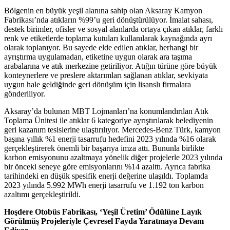
Bölgenin en büyük yeşil alanına sahip olan Aksaray Kamyon
Fabrikası’nda atıkların %99’u geri dönüştürülüyor. İmalat sahası,
destek birimler, ofisler ve sosyal alanlarda ortaya çıkan atıklar, farklı
renk ve etiketlerde toplama kutuları kullanılarak kaynağında ayrı
olarak toplanıyor. Bu sayede elde edilen atıklar, herhangi bir
ayrıştırma uygulamadan, etiketine uygun olarak ara taşıma
arabalarına ve atık merkezine getiriliyor. Atığın türüne göre büyük
konteynerlere ve preslere aktarımları sağlanan atıklar, sevkiyata
uygun hale geldiğinde geri dönüşüm için lisanslı firmalara
gönderiliyor.
Aksaray’da bulunan MBT Lojmanları’na konumlandırılan Atık
Toplama Ünitesi ile atıklar 6 kategoriye ayrıştırılarak belediyenin
geri kazanım tesislerine ulaştırılıyor. Mercedes-Benz Türk, kamyon
başına yıllık %1 enerji tasarrufu hedefini 2023 yılında %16 olarak
gerçekleştirerek önemli bir başarıya imza attı. Bununla birlikte
karbon emisyonunu azaltmaya yönelik diğer projelerle 2023 yılında
bir önceki seneye göre emisyonlarını %14 azalttı. Ayrıca fabrika
tarihindeki en düşük spesifik enerji değerine ulaşıldı. Toplamda
2023 yılında 5.992 MWh enerji tasarrufu ve 1.192 ton karbon
azaltımı gerçekleştirildi.
Hoşdere Otobüs Fabrikası, ‘Yeşil Üretim’ Ödülüne Layık
Görülmüş Projeleriyle Çevresel Fayda Yaratmaya Devam