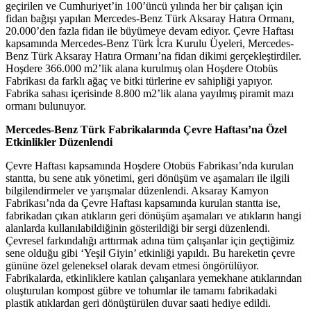
geçirilen ve Cumhuriyet’in 100’üncü yılında her bir çalışan için
fidan bağışı yapılan Mercedes-Benz Türk Aksaray Hatıra Ormanı,
20.000’den fazla fidan ile büyümeye devam ediyor. Çevre Haftası
kapsamında Mercedes-Benz Türk İcra Kurulu Üyeleri, Mercedes-
Benz Türk Aksaray Hatıra Ormanı’na fidan dikimi gerçekleştirdiler.
Hoşdere 366.000 m2’lik alana kurulmuş olan Hoşdere Otobüs
Fabrikası da farklı ağaç ve bitki türlerine ev sahipliği yapıyor.
Fabrika sahası içerisinde 8.800 m2’lik alana yayılmış piramit mazı
ormanı bulunuyor.
Mercedes-Benz Türk Fabrikalarında Çevre Haftası’na Özel
Etkinlikler Düzenlendi
Çevre Haftası kapsamında Hoşdere Otobüs Fabrikası’nda kurulan
stantta, bu sene atık yönetimi, geri dönüşüm ve aşamaları ile ilgili
bilgilendirmeler ve yarışmalar düzenlendi. Aksaray Kamyon
Fabrikası’nda da Çevre Haftası kapsamında kurulan stantta ise,
fabrikadan çıkan atıkların geri dönüşüm aşamaları ve atıkların hangi
alanlarda kullanılabildiğinin gösterildiği bir sergi düzenlendi.
Çevresel farkındalığı arttırmak adına tüm çalışanlar için geçtiğimiz
sene olduğu gibi ‘Yeşil Giyin’ etkinliği yapıldı. Bu hareketin çevre
gününe özel geleneksel olarak devam etmesi öngörülüyor.
Fabrikalarda, etkinliklere katılan çalışanlara yemekhane atıklarından
oluşturulan kompost gübre ve tohumlar ile tamamı fabrikadaki
plastik atıklardan geri dönüştürülen duvar saati hediye edildi.