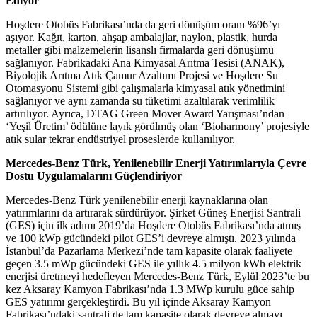
Ediyor
Hoşdere Otobüs Fabrikası’nda da geri dönüşüm oranı %96’yı
aşıyor. Kağıt, karton, ahşap ambalajlar, naylon, plastik, hurda
metaller gibi malzemelerin lisanslı firmalarda geri dönüşümü
sağlanıyor. Fabrikadaki Ana Kimyasal Arıtma Tesisi (ANAK),
Biyolojik Arıtma Atık Çamur Azaltımı Projesi ve Hoşdere Su
Otomasyonu Sistemi gibi çalışmalarla kimyasal atık yönetimini
sağlanıyor ve aynı zamanda su tüketimi azaltılarak verimlilik
artırılıyor. Ayrıca, DTAG Green Mover Award Yarışması’ndan
‘Yeşil Üretim’ ödülüne layık görülmüş olan ‘Bioharmony’ projesiyle
atık sular tekrar endüstriyel proseslerde kullanılıyor.
Mercedes-Benz Türk, Yenilenebilir Enerji Yatırımlarıyla Çevre
Dostu Uygulamalarını Güçlendiriyor
Mercedes-Benz Türk yenilenebilir enerji kaynaklarına olan
yatırımlarını da artırarak sürdürüyor. Şirket Güneş Enerjisi Santrali
(GES) için ilk adımı 2019’da Hoşdere Otobüs Fabrikası’nda atmış
ve 100 kWp gücündeki pilot GES’i devreye almıştı. 2023 yılında
İstanbul’da Pazarlama Merkezi’nde tam kapasite olarak faaliyete
geçen 3.5 mWp gücündeki GES ile yıllık 4.5 milyon kWh elektrik
enerjisi üretmeyi hedefleyen Mercedes-Benz Türk, Eylül 2023’te bu
kez Aksaray Kamyon Fabrikası’nda 1.3 MWp kurulu güce sahip
GES yatırımı gerçekleştirdi. Bu yıl içinde Aksaray Kamyon
Fabrikası’ndaki santrali de tam kapasite olarak devreye almayı