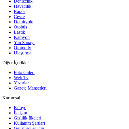
Denizcilik
Havacılık
Rapor
Çevre
Demiryolu
Otobüs
Lastik
Kamyon
Yan Sanayi
Otomotiv
Ulaştırma
Diğer İçerikler
Foto Galeri
Web Tv
Yazarlar
Gazete Manşetleri
Kurumsal
Künye
İletişim
Gizlilik İlkeleri
Kullanım Şartları
Geliştiriciler İçin