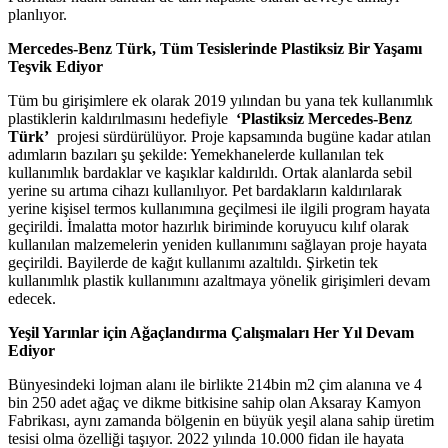
planlıyor.
Mercedes-Benz Türk, Tüm Tesislerinde Plastiksiz Bir Yaşamı
Teşvik Ediyor
Tüm bu girişimlere ek olarak 2019 yılından bu yana tek kullanımlık
plastiklerin kaldırılmasını hedefiyle
‘Plastiksiz Mercedes-Benz
Türk’
projesi sürdürülüyor. Proje kapsamında bugüne kadar atılan
adımların bazıları şu şekilde: Yemekhanelerde kullanılan tek
kullanımlık bardaklar ve kaşıklar kaldırıldı. Ortak alanlarda sebil
yerine su artıma cihazı kullanılıyor. Pet bardakların kaldırılarak
yerine kişisel termos kullanımına geçilmesi ile ilgili program hayata
geçirildi. İmalatta motor hazırlık biriminde koruyucu kılıf olarak
kullanılan malzemelerin yeniden kullanımını sağlayan proje hayata
geçirildi. Bayilerde de kağıt kullanımı azaltıldı. Şirketin tek
kullanımlık plastik kullanımını azaltmaya yönelik girişimleri devam
edecek.
Yeşil Yarınlar için Ağaçlandırma Çalışmaları Her Yıl Devam
Ediyor
Bünyesindeki lojman alanı ile birlikte 214bin m2 çim alanına ve 4
bin 250 adet ağaç ve dikme bitkisine sahip olan Aksaray Kamyon
Fabrikası, aynı zamanda bölgenin en büyük yeşil alana sahip üretim
tesisi olma özelliği taşıyor. 2022 yılında 10.000 fidan ile hayata