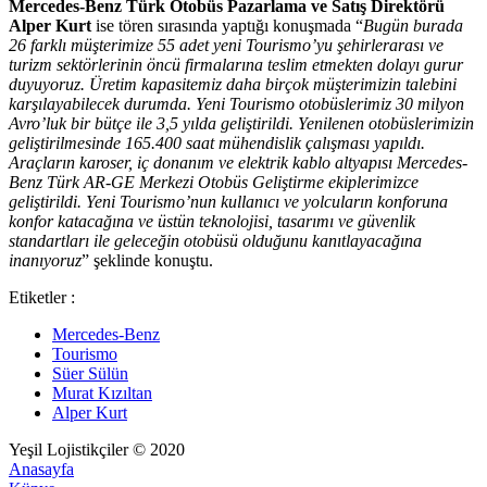
Mercedes-Benz Türk Otobüs Pazarlama ve Satış Direktörü
Alper Kurt
ise tören sırasında yaptığı konuşmada “
Bugün burada
26 farklı müşterimize 55 adet yeni Tourismo’yu şehirlerarası ve
turizm sektörlerinin öncü firmalarına teslim etmekten dolayı gurur
duyuyoruz. Üretim kapasitemiz daha birçok müşterimizin talebini
karşılayabilecek durumda.
Yeni Tourismo otobüslerimiz 30 milyon
Avro’luk bir bütçe ile 3,5 yılda geliştirildi. Yenilenen otobüslerimizin
geliştirilmesinde 165.400 saat mühendislik çalışması yapıldı.
Araçların karoser, iç donanım ve elektrik kablo altyapısı Mercedes-
Benz Türk AR-GE Merkezi Otobüs Geliştirme ekiplerimizce
geliştirildi.
Yeni Tourismo’nun kullanıcı ve yolcuların konforuna
konfor katacağına ve üstün teknolojisi, tasarımı ve güvenlik
standartları ile geleceğin otobüsü olduğunu kanıtlayacağına
inanıyoruz
”
şeklinde konuştu.
Etiketler :
Mercedes-Benz
Tourismo
Süer Sülün
Murat Kızıltan
Alper Kurt
Yeşil Lojistikçiler © 2020
Anasayfa