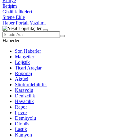
Künye
İletişim
Gizlilik İlkeleri
Sitene Ekle
Haber Portalı Yazılımı
Haberler
Son Haberler
Manşetler
Lojistik
Ticari Araçlar
Röportaj
Aktüel
Sürdürülebilirlik
Karayolu
Denizcilik
Havacılık
Rapor
Çevre
Demiryolu
Otobüs
Lastik
Kamyon