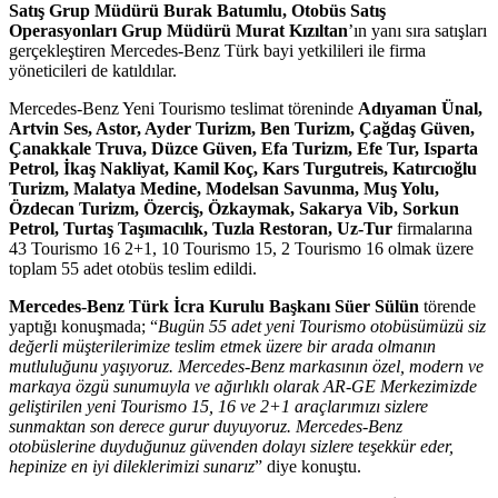
Satış Grup Müdürü Burak Batumlu, Otobüs Satış
Operasyonları Grup Müdürü Murat Kızıltan
’ın yanı sıra satışları
gerçekleştiren Mercedes-Benz Türk bayi yetkilileri ile firma
yöneticileri de katıldılar.
Mercedes-Benz Yeni Tourismo teslimat töreninde
Adıyaman Ünal,
Artvin Ses, Astor, Ayder Turizm, Ben Turizm, Çağdaş Güven,
Çanakkale Truva, Düzce Güven, Efa Turizm, Efe Tur, Isparta
Petrol, İkaş Nakliyat, Kamil Koç, Kars Turgutreis, Katırcıoğlu
Turizm, Malatya Medine, Modelsan Savunma, Muş Yolu,
Özdecan Turizm, Özerciş, Özkaymak, Sakarya Vib, Sorkun
Petrol, Turtaş Taşımacılık, Tuzla Restoran, Uz-Tur
firmalarına
43 Tourismo 16 2+1, 10 Tourismo 15, 2 Tourismo 16 olmak üzere
toplam 55 adet otobüs teslim edildi.
Mercedes-Benz Türk İcra Kurulu Başkanı Süer Sülün
törende
yaptığı konuşmada; “
Bugün 55 adet yeni Tourismo otobüsümüzü siz
değerli müşterilerimize teslim etmek üzere bir arada olmanın
mutluluğunu yaşıyoruz.
Mercedes-Benz markasının özel, modern ve
markaya özgü sunumuyla ve ağırlıklı olarak AR-GE Merkezimizde
geliştirilen yeni Tourismo 15, 16 ve 2+1 araçlarımızı sizlere
sunmaktan son derece gurur duyuyoruz.
Mercedes-Benz
otobüslerine duyduğunuz güvenden dolayı sizlere teşekkür eder,
hepinize en iyi dileklerimizi sunarız
” diye konuştu.