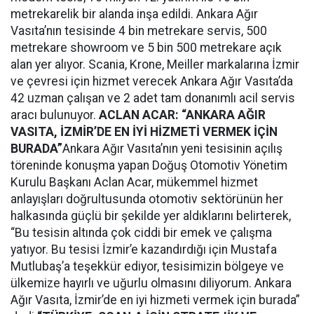
metrekarelik bir alanda inşa edildi. Ankara Ağır
Vasıta’nın tesisinde 4 bin metrekare servis, 500
metrekare showroom ve 5 bin 500 metrekare açık
alan yer alıyor. Scania, Krone, Meiller markalarına İzmir
ve çevresi için hizmet verecek Ankara Ağır Vasıta’da
42 uzman çalışan ve 2 adet tam donanımlı acil servis
aracı bulunuyor.
ACLAN ACAR: “
ANKARA AĞIR
VASITA, İZMİR’DE EN İYİ HİZMETİ VERMEK İÇİN
BURADA”
Ankara Ağır Vasıta’nın yeni tesisinin açılış
töreninde konuşma yapan Doğuş Otomotiv Yönetim
Kurulu Başkanı Aclan Acar, mükemmel hizmet
anlayışları doğrultusunda otomotiv sektörünün her
halkasında güçlü bir şekilde yer aldıklarını belirterek,
“Bu tesisin altında çok ciddi bir emek ve çalışma
yatıyor. Bu tesisi İzmir’e kazandırdığı için Mustafa
Mutlubaş’a teşekkür ediyor, tesisimizin bölgeye ve
ülkemize hayırlı ve uğurlu olmasını diliyorum. Ankara
Ağır Vasıta, İzmir’de en iyi hizmeti vermek için burada”