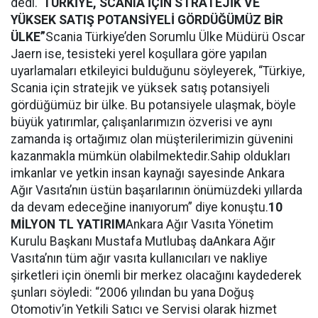
dedi.
“TÜRKİYE, SCANıA İÇİN STRATEJİK VE
YÜKSEK SATIŞ POTANSİYELİ GÖRDÜĞÜMÜZ BİR
ÜLKE”
Scania Türkiye’den Sorumlu Ülke Müdürü Oscar
Jaern ise, tesisteki yerel koşullara göre yapılan
uyarlamaları etkileyici bulduğunu söyleyerek, “Türkiye,
Scania için stratejik ve yüksek satış potansiyeli
gördüğümüz bir ülke. Bu potansiyele ulaşmak, böyle
büyük yatırımlar, çalışanlarımızın özverisi ve aynı
zamanda iş ortağımız olan müşterilerimizin güvenini
kazanmakla mümkün olabilmektedir.Sahip oldukları
imkanlar ve yetkin insan kaynağı sayesinde Ankara
Ağır Vasıta’nın üstün başarılarının önümüzdeki yıllarda
da devam edeceğine inanıyorum” diye konuştu.
10
MİLYON TL YATIRIM
Ankara Ağır Vasıta Yönetim
Kurulu Başkanı Mustafa Mutlubaş daAnkara Ağır
Vasıta’nın tüm ağır vasıta kullanıcıları ve nakliye
şirketleri için önemli bir merkez olacağını kaydederek
şunları söyledi: “2006 yılından bu yana Doğuş
Otomotiv’in Yetkili Satıcı ve Servisi olarak hizmet