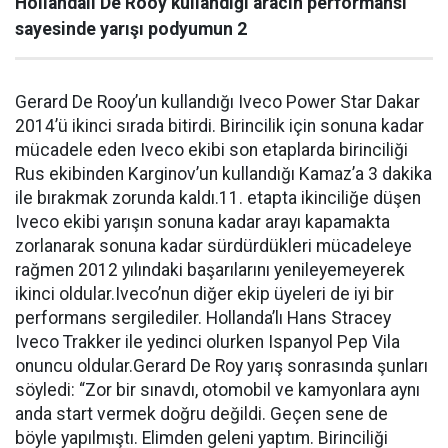
Hollandalı De Rooy kullandığı aracın performansı
sayesinde yarışı podyumun 2
Gerard De Rooy’un kullandığı Iveco Power Star Dakar
2014’ü ikinci sırada bitirdi. Birincilik için sonuna kadar
mücadele eden Iveco ekibi son etaplarda birinciliği
Rus ekibinden Karginov’un kullandığı Kamaz’a 3 dakika
ile bırakmak zorunda kaldı.11. etapta ikinciliğe düşen
Iveco ekibi yarışın sonuna kadar arayı kapamakta
zorlanarak sonuna kadar sürdürdükleri mücadeleye
rağmen 2012 yılındaki başarılarını yenileyemeyerek
ikinci oldular.Iveco’nun diğer ekip üyeleri de iyi bir
performans sergilediler. Hollanda’lı Hans Stracey
Iveco Trakker ile yedinci olurken Ispanyol Pep Vila
onuncu oldular.Gerard De Roy yarış sonrasında şunları
söyledi: “Zor bir sınavdı, otomobil ve kamyonlara aynı
anda start vermek doğru değildi. Geçen sene de
böyle yapılmıştı. Elimden geleni yaptım. Birinciliği