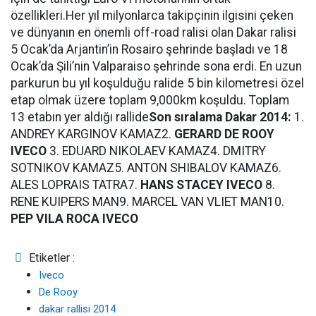
özellikleri.Her yıl milyonlarca takipçinin ilgisini çeken
ve dünyanın en önemli off-road ralisi olan Dakar ralisi
5 Ocak’da Arjantin’in Rosairo şehrinde başladı ve 18
Ocak’da Şili’nin Valparaiso şehrinde sona erdi. En uzun
parkurun bu yıl koşulduğu ralide 5 bin kilometresi özel
etap olmak üzere toplam 9,000km koşuldu. Toplam
13 etabın yer aldığı rallide
Son sıralama Dakar 2014:
1.
ANDREY KARGINOV KAMAZ2.
GERARD DE ROOY
IVECO
3. EDUARD NIKOLAEV KAMAZ4. DMITRY
SOTNIKOV KAMAZ5. ANTON SHIBALOV KAMAZ6.
ALES LOPRAIS TATRA7.
HANS STACEY IVECO
8.
RENE KUIPERS MAN9. MARCEL VAN VLIET MAN10.
PEP VILA ROCA IVECO
Etiketler :
Iveco
De Rooy
dakar rallisi 2014