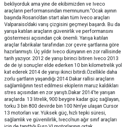
bekliyorduk ama yine de ekibimizden ve Iveco
araçların performansından memnunum.”Ocak ayının
başında Rosario’dan start alan tüm Iveco araçları
Valparaiso’daki varış çizgisini geçmeyi başardı. Bu da
yarışa katılan araçların güvenirlik ve performansını
göstermesi açısından çok önemli. Yarışa katılan
araçlar fabrikalar tarafından zor çevre şartlarına göre
hazırlanmıştı. Üç yıldır Iveco dünyanın en zor rallisinde
tarih yazıyor. 2012 de yarışı birinci bitiren Iveco 2013
de de iyi sonuçler elde ederken 10 bin kilometrelik yol
kat ederek 2014 de yarışı ikinci bitirdi.Özellikle daha
zorlu şartların yaşandığı 2014 Dakar rallisi araçların
sağlamlığının test edilmesi ekiplerin maruz kaldıkları
stres açısından en zor yarıştı.Dakar 2014’te yarışan
araçlarda 13 litrelik, 900 beygire kadar güç sağlayan,
torku 3 bin 800 devirde bin 100 Nm’ye ulaşan Cursor
13 motorları var. Yüksek güç, hızlı tepki süresi,
sağlamlık ve güvenilirlik, Iveco’nun ağır sınıf araçları
için de tanıttığı Euro VI motorlarının ortak