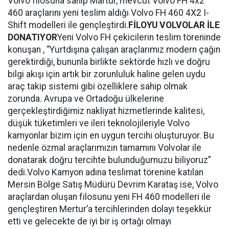
Volvo filosuna sahip Martur, mevcut Volvo FH 4x2
460 araçlarını yeni teslim aldığı Volvo FH 460 4X2 I-
Shift modelleri ile gençleştirdi.
FİLOYU VOLVOLAR İLE
DONATIYOR
Yeni Volvo FH çekicilerin teslim töreninde
konuşan , “Yurtdışına çalışan araçlarımız modern çağın
gerektirdiği, bununla birlikte sektörde hızlı ve doğru
bilgi akışı için artık bir zorunluluk haline gelen uydu
araç takip sistemi gibi özelliklere sahip olmak
zorunda. Avrupa ve Ortadoğu ülkelerine
gerçekleştirdiğimiz nakliyat hizmetlerinde kalitesi,
düşük tüketimleri ve ileri teknolojileriyle Volvo
kamyonlar bizim için en uygun tercihi oluşturuyor. Bu
nedenle özmal araçlarımızın tamamını Volvolar ile
donatarak doğru tercihte bulunduğumuzu biliyoruz”
dedi.Volvo Kamyon adına teslimat törenine katılan
Mersin Bölge Satış Müdürü Devrim Karataş ise, Volvo
araçlardan oluşan filosunu yeni FH 460 modelleri ile
gençleştiren Mertur’a tercihlerinden dolayı teşekkür
etti ve gelecekte de iyi bir iş ortağı olmayı