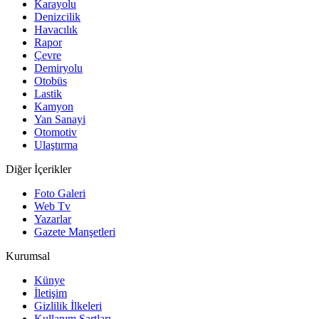
Karayolu
Denizcilik
Havacılık
Rapor
Çevre
Demiryolu
Otobüs
Lastik
Kamyon
Yan Sanayi
Otomotiv
Ulaştırma
Diğer İçerikler
Foto Galeri
Web Tv
Yazarlar
Gazete Manşetleri
Kurumsal
Künye
İletişim
Gizlilik İlkeleri
Kullanım Şartları