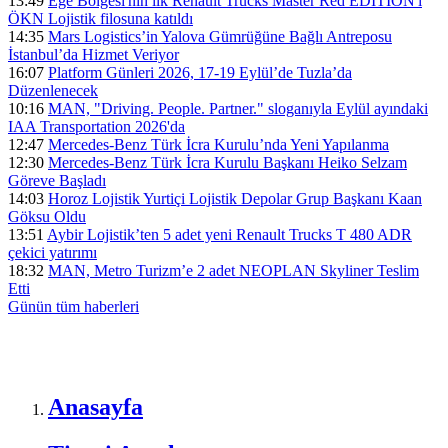
13:49
Ege Bölgesi'nin ilk Renault Trucks Master Red EDITION'ı
ÖKN Lojistik filosuna katıldı
14:35
Mars Logistics’in Yalova Gümrüğüne Bağlı Antreposu
İstanbul’da Hizmet Veriyor
16:07
Platform Günleri 2026, 17-19 Eylül’de Tuzla’da
Düzenlenecek
10:16
MAN, "Driving. People. Partner." sloganıyla Eylül ayındaki
IAA Transportation 2026'da
12:47
Mercedes-Benz Türk İcra Kurulu’nda Yeni Yapılanma
12:30
Mercedes-Benz Türk İcra Kurulu Başkanı Heiko Selzam
Göreve Başladı
14:03
Horoz Lojistik Yurtiçi Lojistik Depolar Grup Başkanı Kaan
Göksu Oldu
13:51
Aybir Lojistik’ten 5 adet yeni Renault Trucks T 480 ADR
çekici yatırımı
18:32
MAN, Metro Turizm’e 2 adet NEOPLAN Skyliner Teslim
Etti
Günün tüm
haberleri
Anasayfa