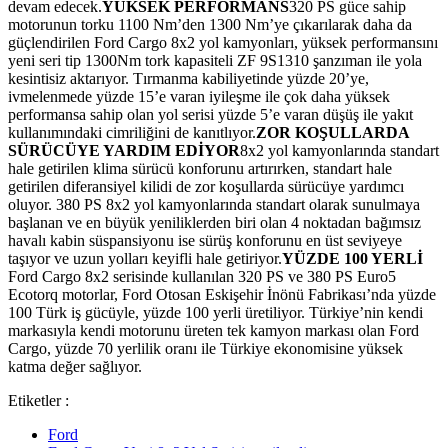
devam edecek.
YÜKSEK PERFORMANS
320 PS güce sahip
motorunun torku 1100 Nm’den 1300 Nm’ye çıkarılarak daha da
güçlendirilen Ford Cargo 8x2 yol kamyonları, yüksek performansını
yeni seri tip 1300Nm tork kapasiteli ZF 9S1310 şanzıman ile yola
kesintisiz aktarıyor. Tırmanma kabiliyetinde yüzde 20’ye,
ivmelenmede yüzde 15’e varan iyileşme ile çok daha yüksek
performansa sahip olan yol serisi yüzde 5’e varan düşüş ile yakıt
kullanımındaki cimriliğini de kanıtlıyor.
ZOR KOŞULLARDA
SÜRÜCÜYE YARDIM EDİYOR
8x2 yol kamyonlarında standart
hale getirilen klima sürücü konforunu artırırken, standart hale
getirilen diferansiyel kilidi de zor koşullarda sürücüye yardımcı
oluyor. 380 PS 8x2 yol kamyonlarında standart olarak sunulmaya
başlanan ve en büyük yeniliklerden biri olan 4 noktadan bağımsız
havalı kabin süspansiyonu ise sürüş konforunu en üst seviyeye
taşıyor ve uzun yolları keyifli hale getiriyor.
YÜZDE 100 YERLİ
Ford Cargo 8x2 serisinde kullanılan 320 PS ve 380 PS Euro5
Ecotorq motorlar, Ford Otosan Eskişehir İnönü Fabrikası’nda yüzde
100 Türk iş gücüyle, yüzde 100 yerli üretiliyor. Türkiye’nin kendi
markasıyla kendi motorunu üreten tek kamyon markası olan Ford
Cargo, yüzde 70 yerlilik oranı ile Türkiye ekonomisine yüksek
katma değer sağlıyor.
Etiketler :
Ford